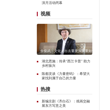
演月活动闭幕
视频
余俊武：文化走出去要更加看重如何
融入当地
湖北恩施：传承“西兰卡普” 助力
乡村振兴
陈都灵谈《力量密码》：希望大
家找到属于自己的力量
热搜
新编京剧《齐白石》：戏画交融
展东方写意之美