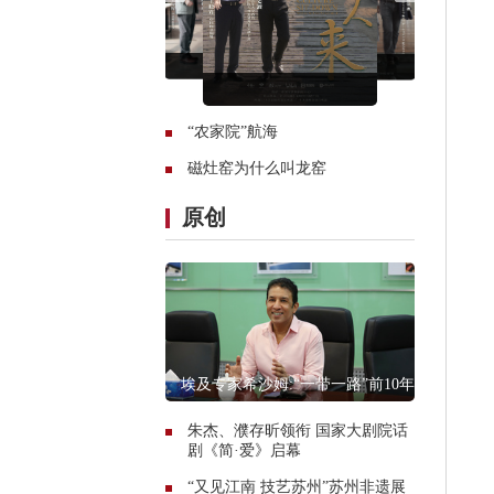
“农家院”航海
磁灶窑为什么叫龙窑
原创
埃及专家希沙姆:“一带一路”前10年只
是开始
朱杰、濮存昕领衔 国家大剧院话
剧《简·爱》启幕
“又见江南 技艺苏州”苏州非遗展