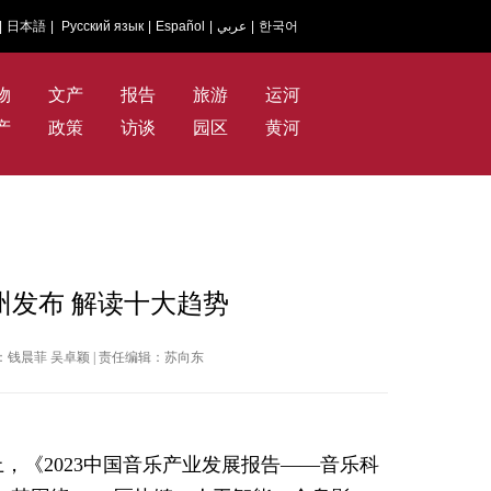
|
日本語
|
Русский язык
|
Español
|
عربي
|
한국어
物
文产
报告
旅游
运河
产
政策
访谈
园区
黄河
州发布 解读十大趋势
| 作者：钱晨菲 吴卓颖 | 责任编辑：苏向东
，《2023中国音乐产业发展报告——音乐科