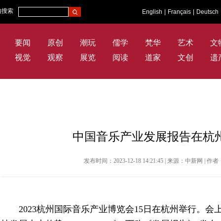
内搜索
English
|
Français
|
Deutsch
要闻
原创
潮玩
儒学
梵华
艺术
文
视觉
观察
展览
阅读
道家
文创
遗
中国音乐产业发展报告在杭
发布时间：2023-12-18 14:21:45 | 来源：中新网 
2023杭州国际音乐产业博览会
15日
在杭州举行。会上