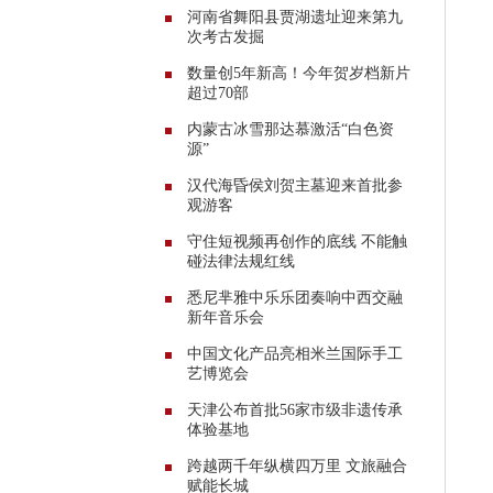
河南省舞阳县贾湖遗址迎来第九
次考古发掘
数量创5年新高！今年贺岁档新片
超过70部
内蒙古冰雪那达慕激活“白色资
源”
汉代海昏侯刘贺主墓迎来首批参
观游客
守住短视频再创作的底线 不能触
碰法律法规红线
悉尼芈雅中乐乐团奏响中西交融
新年音乐会
中国文化产品亮相米兰国际手工
艺博览会
天津公布首批56家市级非遗传承
体验基地
跨越两千年纵横四万里 文旅融合
赋能长城