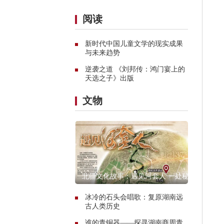
阅读
新时代中国儿童文学的现实成果
与未来趋势
逆袭之道 《刘邦传：鸿门宴上的
天选之子》出版
文物
北疆文化故事：遇见河套人 一处秘
境的惊艳传奇
冰冷的石头会唱歌：复原湖南远
古人类历史
谁的青铜器——探寻湖南商周青