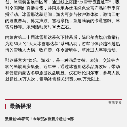
创、冰雪装备展示区等，通过线上搭建“冰雪带货直通车”，吸
引全国网红直播带货，并同步承办优质绿色农畜产品推荐季直
播活动。冰雪那达慕期间，游客可参与牧户游体验，激情四射
的速度赛马、搏克摔跤、雪地摩托，童趣满满的卡通雪雕、冰
雪滑梯等。系列活动历时30天左右。
内蒙古第二十届冰雪那达慕落下帷幕后，陈巴尔虎旗仍将举行
为期50天的“天天冰雪那达慕”系列活动，游客可体验越冷越热
情的雪地大火锅、牧户游、冬令营研学、草原过大年等活动。
那达慕意为“娱乐、游戏”，是一种涵盖竞技、表演、交流等内
容的民族喜庆集会。近年来，通过冰雪那达慕品牌效应，带动
和促进内蒙古冬季旅游效益明显。仅在呼伦贝尔市，参与人数
就超过10万人次，带动冰雪相关消费5000万元以上。
查看更多
最新播报
数量创5年新高！今年贺岁档新片超过70部