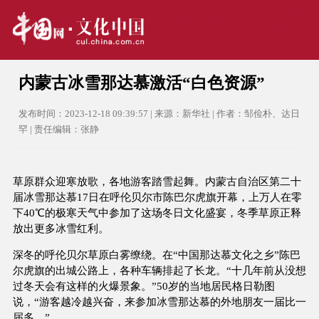
内蒙古冰雪那达慕激活“白色资源”
发布时间：2023-12-18 09:39:57 | 来源：新华社 | 作者：邹俭朴、达日
罕 | 责任编辑：张静
草原群众迎寒放歌，各地游客踏雪起舞。内蒙古自治区第二十
届冰雪那达慕17日在呼伦贝尔市陈巴尔虎旗开幕，上万人在零
下40℃的极寒天气中参加了这场冬日文化盛宴，冬季草原正释
放出更多冰雪红利。
深冬的呼伦贝尔草原白雾缭绕。在“中国那达慕文化之乡”陈巴
尔虎旗的出城公路上，各种车辆排起了长龙。“十几年前从没想
过冬天会有这样的火爆景象。”50岁的当地居民格日勒图
说，“游客越冷越兴奋，来参加冰雪那达慕的外地朋友一届比一
届多。”