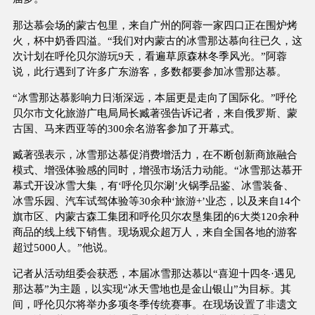
那达慕会场的蒙古包里，来自广州的阿蓉一家四口正在围炉烤
火，杯中奶香四溢。“我们对内蒙古的冰雪那达慕向往已久，这
次计划在呼伦贝尔游玩9天，看遍草原森林冬季风光。”阿蓉
说，此行遇到了许多广东游客，多数都要参加冰雪那达慕。
“冰雪那达慕影响力日渐深远，本届更是走向了国际化。”呼伦
贝尔市文化旅游广电局局长臧著强告诉记者，来自俄罗斯、蒙
古国、马来西亚等的300余名游客参加了开幕式。
臧著强表示，冰雪那达慕促消费增活力，在不断创新商旅融合
模式、增强体验感的同时，增强市场活力动能。“冰雪那达慕开
幕式开设冰雪大集，有‘呼伦贝尔涮’火锅季品鉴、冰雪装备、
冰雪乐园、汽车试驾体验等30余种‘旅游+’业态，以及来自14个
旗市区、内蒙古森工集团和呼伦贝尔农垦集团的6大类120余种
商品的线上线下销售。现场观众超万人，来自全国各地的游客
超过5000人。”他说。
记者从活动组委会获悉，本届冰雪那达慕以“喜迎十四冬·遇见
那达慕”为主题，以实现“冰天雪地也是金山银山”为目标。其
间，呼伦贝尔将举办多项冬季传统赛事。在现场设置了非遗文