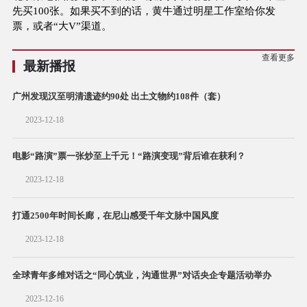
先买100张。如果买不到的话，黄牛通过明星工作室给你发
票，或者“大V”渠道。
查看更多
最新播报
广州发现汉至明清遗迹约90处 出土文物约108件（套）
2023-12-18
电影“路演”票一张炒至上千元！“路演变现”背后谁在获利？
2023-12-18
打通2500年时间长廊，在尼山感受千年文脉中国风度
2023-12-18
全球青年多维对话之“同心筑业，沟通世界”对话央企专题活动举办
2023-12-16