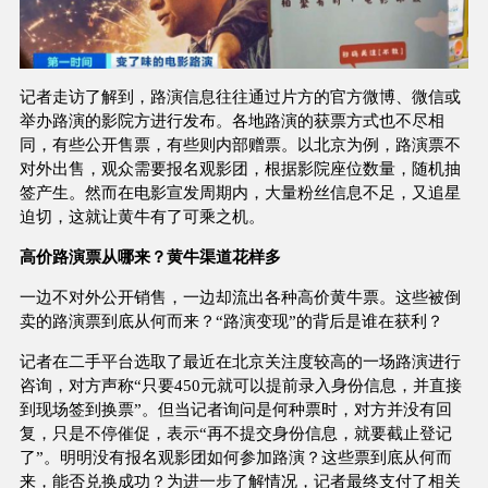
记者走访了解到，路演信息往往通过片方的官方微博、微信或
举办路演的影院方进行发布。各地路演的获票方式也不尽相
同，有些公开售票，有些则内部赠票。以北京为例，路演票不
对外出售，观众需要报名观影团，根据影院座位数量，随机抽
签产生。然而在电影宣发周期内，大量粉丝信息不足，又追星
迫切，这就让黄牛有了可乘之机。
高价路演票从哪来？黄牛渠道花样多
一边不对外公开销售，一边却流出各种高价黄牛票。这些被倒
卖的路演票到底从何而来？“路演变现”的背后是谁在获利？
记者在二手平台选取了最近在北京关注度较高的一场路演进行
咨询，对方声称“只要450元就可以提前录入身份信息，并直接
到现场签到换票”。但当记者询问是何种票时，对方并没有回
复，只是不停催促，表示“再不提交身份信息，就要截止登记
了”。明明没有报名观影团如何参加路演？这些票到底从何而
来，能否兑换成功？为进一步了解情况，记者最终支付了相关