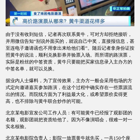
由于没有收到短信，记者再次联系黄牛，可对方却拒绝接听，
并用微信告知“别说外面买的，就说自己中奖，直接报信息，甚
至连电子邀请函也不用拿出来给他们看”。随后记者拿身份证按
照黄牛的说法，顺利兑换影券并验票入场。而所谓的路演票，
实际是粉丝的中签资质，黄牛只要能把买家信息录入主办方的
中签名单，就可以兑换。
据业内人士爆料，为了宣传效果，主办方一般会采用包场的方
式定向邀请嘉宾参加路演，在这个过程中确实存在一些票源流
出的情况。而院线方面为了利益最大化，或希望票价卖得更
高，也不排除与黄牛联合炒作的可能。
北京某电影宣发公司工作人员：有可能黄牛已经报了观影团的
名额，观影团就把资质给他了。因为不像演唱会，很难一对一
实名核验。
北京某电影院负责人：影院一放票黄牛就先买，一共150个座