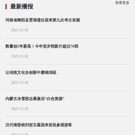
查看更多
最新播报
河南省舞阳县贾湖遗址迎来第九次考古发掘
2023-12-18
数量创5年新高！今年贺岁档新片超过70部
2023-12-18
让传统文化在创新中赓续绵延
2023-12-18
内蒙古冰雪那达慕激活“白色资源”
2023-12-18
汉代海昏侯刘贺主墓迎来首批参观游客