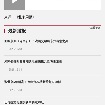
Play
0:00
/
--:--
Play
Picture-
Mute
Fullscree
in-
Picture
1.62%
Video
来源：《北京周报》
查看更多
最新播报
新编京剧《齐白石》：戏画交融展东方写意之美
2023-12-18
河南省舞阳县贾湖遗址迎来第九次考古发掘
2023-12-18
数量创5年新高！今年贺岁档新片超过70部
2023-12-18
让传统文化在创新中赓续绵延