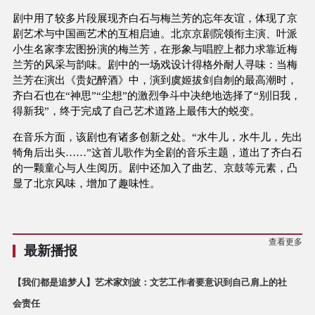
剧中用了较多片段展现齐白石与梅兰芳的忘年友谊，体现了京
剧艺术与中国画艺术的互相启迪。北京京剧院领衔主演、叶派
小生名家李宏图扮演的梅兰芳，在形象与唱腔上都力求靠近梅
兰芳的风采与韵味。剧中的一场戏设计得格外耐人寻味：当梅
兰芳在演出《贵妃醉酒》中，演到虞姬拔剑自刎的最高潮时，
齐白石也在“神思”“尘想”的激烈争斗中决绝地选择了“别旧我，
得新我”，终于完成了自己艺术道路上最伟大的蜕变。
在音乐方面，该剧也有诸多创新之处。“水牛儿，水牛儿，先出
犄角后出头……”这首儿歌作为全剧的音乐主题，道出了齐白石
的一颗童心与人生阅历。剧中还加入了曲艺、京鼓等元素，凸
显了北京风味，增加了趣味性。
查看更多
最新播报
【我们都是追梦人】艺术家刘波：文艺工作者要意识到自己肩上的社
会责任