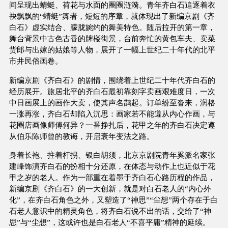
间呈现出蜻蜓、荷花与水面的圈圈涟漪。青年齐白石追逐着衣
袂飘飘的“蜻蜓”舞者，短短的序章，就体现出了新编京剧《齐
白石》虚实结合、朦胧婉约的舞美特色。随后拉开的第一章，
舞台背景中古色古香的牌楼街景，台前奔忙的黄包车夫、卖菜
货郎与出嫁的姑娘等人物，展开了一幅上世纪二十年代的北平
市井民俗画卷。
新编京剧《齐白石》的剧情，围绕着上世纪二十年代齐白石的
经历展开。旅居北平的齐白石最初靠刻字卖画艰难度日，一次
中日画展上的画作大卖，使其声名鹊起。订单纷至沓来，润格
一涨再涨，齐白石却陷入沉思：画家若不能遵从内心作画，与
花圈店画像师傅何异？一番挣扎后，花甲之年的齐白石决定遵
从伯乐陈师曾的教诲，开启衰年变法之路。
身着长袍、拄着杆拐、银白胡须，北京京剧院青年奚派名家张
建峰饰演齐白石的扮相十分还原，在体态与动作上也近似于花
甲之岁的老人。作为一部重在着墨于齐白石心路历程的作品，
新编京剧《齐白石》的一大创新，就是对白石老人的“内心外
化”，在齐白石角色之外，又塑造了“神思”“尘想”两个存在于白
石老人意识中的精灵角色，将齐白石说不出的话，交给了“神
思”与“尘想”，这或许也是白石老人“不喜平庸”精神的延续。