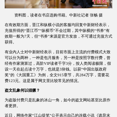
资料图，读者在书店选购书籍。中新社记者 张畅 摄
在有效期方面，晋江和纵横小说的客服均回复中新财经表示，
充值所得的“晋江币”“纵横币”不会过期，其中纵横的“书券”有
效期一般为7天，但“书券”来源是官方发放，不可通过充值方式
获得。
有业内人士对中新财经表示，目前市面上主流的付费模式大致
可以分为两种，一种是包月服务，另一种是按照字数付费，曾
经有作家测算过，高阶VIP读者千字3分，按人类阅读极限，假
设一天在起点读十万字，也就是3块钱。以获“中国出版政府
奖”的《大国重工》为例，全文915章节，共284万字，需要花
费123元。这是属于网文里比较常见的情况。
盗文乱象何以猖獗？
为盗版付费只是乱象的冰山一角，如今的盗文网站甚至比原作
者更拼。
近日，网络作家“江山提笔”公开表示自己的连载小说《诡异末