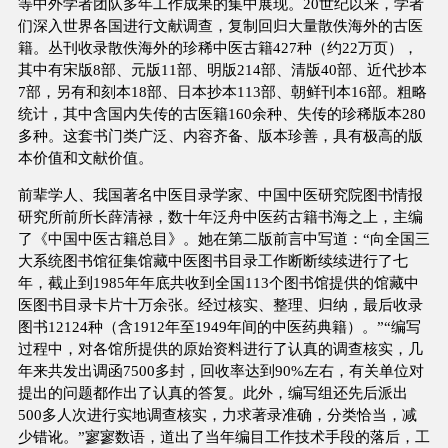
等中外学者团队多年工作成果的集中展现。20世纪以来，学者
们深入世界各国进行文献调查，复制回归大量散佚海外的古医
籍。丛刊收录散佚海外的珍稀中医古籍427种（约22万页），
其中有宋版8部、元版11部、明版214部、清版40部、近代抄本
7部，另有和刻本18部、日本抄本113部、朝鲜刊本16部。粗略
统计，其中含国内失传的古医籍160余种、失传的珍稀版本280
多种。这套书门类广泛、内容齐备、版本珍善，具有极高的版
本价值和文献价值。
前辈学人、我国著名中医目录学家、中国中医研究院图书情报
研究所前所长薛清禄，数十年泛舟中医药古籍书海之上，主编
了《中国中医古籍总目》。她在第二版前言中写道：“向全国三
大系统图书馆征集馆藏中医图书目录工作断断续续进行了七
年，截止到1985年年底共收到全国113个图书馆提供的馆藏中
医图书目录卡片十万余张。经过核实、整理、归纳，最后收录
图书12124种（含1912年至1949年间的中医药典籍）。”“编写
过程中，对各馆所提供的原始资料进行了认真的调查核实，几
年来共发出调函7500多封，回收率达到90%左右，有关单位对
提出的问题都作出了认真的答复。此外，编写组还先后派出
500多人次进行实地调查核实，力求著录准确，分类恰当，减
少错讹。”寥寥数语，道出了当年编目工作技术手段的落后，工