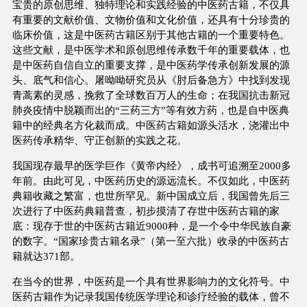
宝贵的原创思维、独特理论和实践经验的中医药古籍，不仅具
有重要的文献价值、文物价值和文化价值，还具有十分珍贵的
临床价值，这是中医药古籍区别于其他古籍的一个重要特色。
这些文献，是中医学术和原创思维传承数千年的重要载体，也
是中医药自信自立的重要支撑，是中医药学传承创新发展的源
头、底气和信心。屠呦呦研究员从《肘后备急方》中找到发现
青蒿素的灵感，挽救了全球数百万人的生命；在我国抗击新冠
肺炎疫情中脱颖而出的“三药三方”等有效方药，也是自中医典
籍中的经典名方化裁而成。中医药古籍如源头活水，浇灌出中
医药传承精华、守正创新的实践之花。
我国现存最早的医学巨作《黄帝内经》，成书可追溯至2000多
年前。由此可见，中医药历史的源远流长。不仅如此，中医药
典籍收藏之繁富，也世所罕见。新中国成立后，我国曾先后三
次进行了中医药典籍普查，初步摸清了存世中医药古籍的家
底：现存于世的中医药古籍近9000种，是一个令中华民族自豪
的数字。“国家珍贵古籍名录”（第一至六批）收录的中医药古
籍就达371部。
在当今的世界，中医药是一个具有世界影响力的文化符号。中
医药古籍作为记录我国传统医学理论和诊疗经验的载体，曾不