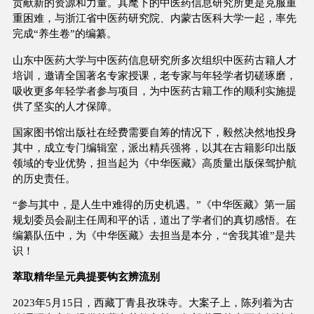
贡献新的资源和力量。其麾下的中医药信息研究所更是克服重
重困难，与浙江省中医药研究院、内蒙古医科大学一起，率先
完成“养生卷”的编纂。
山东中医药大学与中医药信息研究所多次组织中医药古籍人才
培训，邀请全国著名专家授课，老专家与年轻学者切磋琢磨，
吸收更多年轻学者参与项目，为中医药古籍工作的顺利实施提
供了坚实的人才保障。
国家图书馆出版社在经费需要自筹的情况下，毅然决然地投身
其中，成立专门编辑室，派出精兵强将，以其在古籍影印出版
领域的专业优势，担当起为《中华医藏》高质量出版保驾护航
的历史责任。
“参与其中，是人生中难得的历史机遇。”《中华医藏》第一届
规划委员会副主任周和平的话，道出了学者们的真切感悟。在
编纂队伍中，为《中华医藏》去担当是本分，“舍我其谁”是共
识！
萃取精华呈元典提要钩玄辨流别
2023年5月15日，西藏丁青县孜珠寺。大案子上，陈列着为古