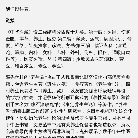
我们期待着。
链接
《中华医藏》设二级结构分四编十九类。第一编：医经、伤寒
金匮、本草、养生、医史;第二编：藏象、运气、病因病机、骨
度、经络、针灸推拿、诊法、方书;第三编：临证各科（含通
论、温病、内科、女科、儿科、外科、伤科、眼科、咽喉口齿
科等）、医案医话、丛书;第四编：少数民族医药(藏医、蒙
医、维吾尔医、傣医、彝医)。
率先付梓的“养生卷”收录了从魏晋南北朝至清代74部代表性典
籍，包含养生名著《遵生八笺》、食疗著作《养生食忌》、四
时养生代表著作《养生月览》，以及首次提出呼吸吐纳导引
的“六字诀”法，并记载华佗所创五禽戏的《养性延命录》和首
创千古名方“礞石滚痰丸”的《泰定养生主论》等著作。“养生
卷”编纂出版工作颇富专业性与研究性，选目重视梳理传统文化
视角下历朝历代养生理论的沿革及代表性养生书籍，且不局限
于中医书籍，文史丛书中凡有关养生保健者也精选收录。所收
名著载录的养生方法可谓琳琅满目，充分展示了数千年来中医