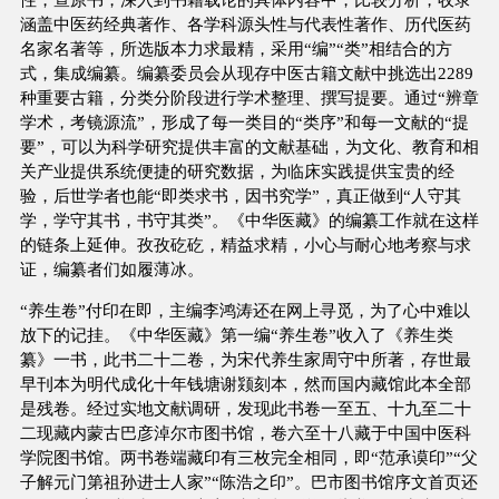
涵盖中医药经典著作、各学科源头性与代表性著作、历代医药
名家名著等，所选版本力求最精，采用“编”“类”相结合的方
式，集成编纂。编纂委员会从现存中医古籍文献中挑选出2289
种重要古籍，分类分阶段进行学术整理、撰写提要。通过“辨章
学术，考镜源流”，形成了每一类目的“类序”和每一文献的“提
要”，可以为科学研究提供丰富的文献基础，为文化、教育和相
关产业提供系统便捷的研究数据，为临床实践提供宝贵的经
验，后世学者也能“即类求书，因书究学”，真正做到“人守其
学，学守其书，书守其类”。《中华医藏》的编纂工作就在这样
的链条上延伸。孜孜矻矻，精益求精，小心与耐心地考察与求
证，编纂者们如履薄冰。
“养生卷”付印在即，主编李鸿涛还在网上寻觅，为了心中难以
放下的记挂。《中华医藏》第一编“养生卷”收入了《养生类
纂》一书，此书二十二卷，为宋代养生家周守中所著，存世最
早刊本为明代成化十年钱塘谢颎刻本，然而国内藏馆此本全部
是残卷。经过实地文献调研，发现此书卷一至五、十九至二十
二现藏内蒙古巴彦淖尔市图书馆，卷六至十八藏于中国中医科
学院图书馆。两书卷端藏印有三枚完全相同，即“范承谟印”“父
子解元门第祖孙进士人家”“陈浩之印”。巴市图书馆序文首页还