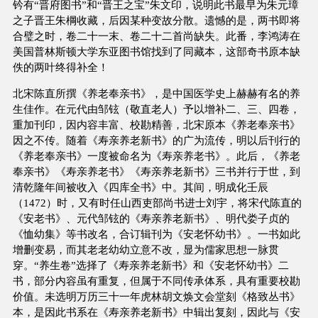
钤有“晋府图书”和“晋王之宝”朱文印，说明此书最早为朱元璋
之子晋王朱棡收藏，后因某种变故分散。遗憾的是，两书即将
合璧之时，卷二十一末、卷二十二首尚缺失。此番，李鸿涛在
美国普林斯顿大学东亚图书馆找到了同藏本，这部奇书原本缺
佚的两叶终得补全！
北宋陈直所撰《养老奉亲书》，是中国医学史上赫赫有名的养
生佳作。在元代由邹铉（敬直老人）予以增补二、三、四卷，
重加刊印，因内容丰富、校勘精善，北宋原本《养老奉亲书》
因之不传。随着《寿亲养老新书》的广为流传，明以后刊行的
《养老奉亲书》一度被命名为《寿亲养老书》。此后，《养老
奉亲书》《寿亲养老书》《寿亲养老新书》三书并行于世，到
清乾隆年间被收入《四库全书》中。其间，明成化壬辰
（1472）时，又有时任山西吏部尚书进士刘宇，将宋代陈直的
《安老书》、元代邹铉的《寿亲养老新书》、明代娄子贞的
《恤幼集》等书改名，合订辑刊为《安老怀幼书》。一书如此
增删变易，而其老老幼幼立意不改，显为儒家思想一脉贯
穿。“养生卷”选择了《寿亲养老新书》和《安老怀幼书》二
书，部分内容虽有重复，但属于不同传承体系，具有重要校勘
价值。未选明万历三十一年虎林胡文焕文会堂刻《格致丛书》
本，是因此书系在《寿亲养老新书》中辑出复刻，因此与《安