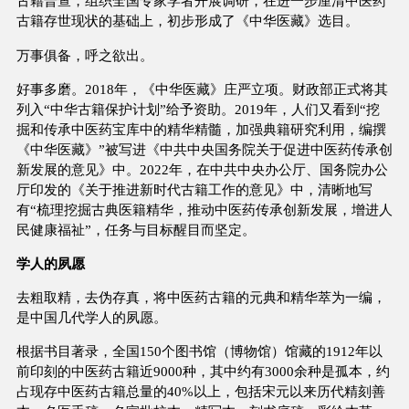
古籍普查，组织全国专家学者开展调研，在进一步厘清中医药
古籍存世现状的基础上，初步形成了《中华医藏》选目。
万事俱备，呼之欲出。
好事多磨。2018年，《中华医藏》庄严立项。财政部正式将其
列入“中华古籍保护计划”给予资助。2019年，人们又看到“挖
掘和传承中医药宝库中的精华精髓，加强典籍研究利用，编撰
《中华医藏》”被写进《中共中央国务院关于促进中医药传承创
新发展的意见》中。2022年，在中共中央办公厅、国务院办公
厅印发的《关于推进新时代古籍工作的意见》中，清晰地写
有“梳理挖掘古典医籍精华，推动中医药传承创新发展，增进人
民健康福祉”，任务与目标醒目而坚定。
学人的夙愿
去粗取精，去伪存真，将中医药古籍的元典和精华萃为一编，
是中国几代学人的夙愿。
根据书目著录，全国150个图书馆（博物馆）馆藏的1912年以
前印刻的中医药古籍近9000种，其中约有3000余种是孤本，约
占现存中医药古籍总量的40%以上，包括宋元以来历代精刻善