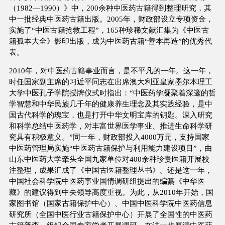
（1982—1990）》中，200余种中医药古籍得到整理研究，其
中一批经典中医药古籍出版。2005年，财政部设立专项资金，
实施了“中医古籍抢救工程”，165种珍稀文献汇集为《中医古
籍孤本大全》影印出版，成为中医药古籍“善本再造”的优秀代
表。
2010年，对中医药古籍事业而言，是不平凡的一年。这一年，
时任国家副主席的习近平同志在出席澳大利亚皇家墨尔本理工
大学中医孔子学院授牌仪式时指出：“中医药学凝聚着深邃的哲
学智慧和中华民族几千年的健康养生理念及其实践经验，是中
国古代科学的瑰宝，也是打开中华文明宝库的钥匙。深入研究
和科学总结中医药学，对丰富世界医学事业、推进生命科学研
究具有积极意义。”同一年，财政部投入4000万元，支持国家
中医药管理局实施“中医药古籍保护与利用能力建设项目”，由
山东中医药大学牵头全国九家单位对400余种珍贵医籍开展校
注整理，成果汇成了《中国古医籍整理丛书》。还是这一年，
中国社会科学院中医药事业国情调研组提出的编纂《中华医
藏》的建议得到中央领导高度重视。为此，从2010年开始，国
家图书馆（国家古籍保护中心）、中国中医科学院中医药信息
研究所（全国中医行业古籍保护中心）开展了全国性的中医药