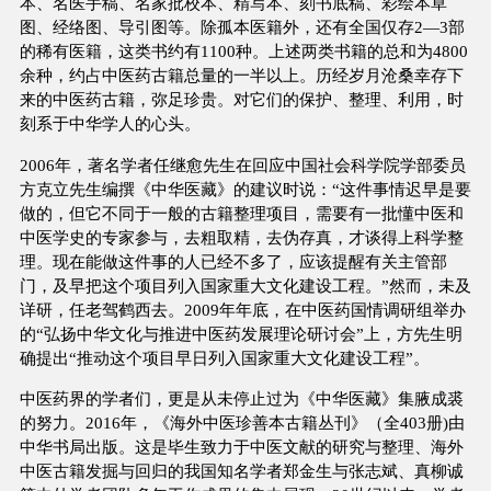
本、名医手稿、名家批校本、精写本、刻书底稿、彩绘本草
图、经络图、导引图等。除孤本医籍外，还有全国仅存2—3部
的稀有医籍，这类书约有1100种。上述两类书籍的总和为4800
余种，约占中医药古籍总量的一半以上。历经岁月沧桑幸存下
来的中医药古籍，弥足珍贵。对它们的保护、整理、利用，时
刻系于中华学人的心头。
2006年，著名学者任继愈先生在回应中国社会科学院学部委员
方克立先生编撰《中华医藏》的建议时说：“这件事情迟早是要
做的，但它不同于一般的古籍整理项目，需要有一批懂中医和
中医学史的专家参与，去粗取精，去伪存真，才谈得上科学整
理。现在能做这件事的人已经不多了，应该提醒有关主管部
门，及早把这个项目列入国家重大文化建设工程。”然而，未及
详研，任老驾鹤西去。2009年年底，在中医药国情调研组举办
的“弘扬中华文化与推进中医药发展理论研讨会”上，方先生明
确提出“推动这个项目早日列入国家重大文化建设工程”。
中医药界的学者们，更是从未停止过为《中华医藏》集腋成裘
的努力。2016年，《海外中医珍善本古籍丛刊》（全403册)由
中华书局出版。这是毕生致力于中医文献的研究与整理、海外
中医古籍发掘与回归的我国知名学者郑金生与张志斌、真柳诚