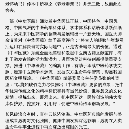
老怀幼书》传本中所存之《养老奉亲书》并无二致，故而此次
舍去。
一部《中华医藏》涌动着中华医统正脉，中国特色、中国风
格、中国气派的中医药学科体系、学术体系和话语体系跃然纸
上，为未来中医药学的创新与发展铺出一片新天地。国医大师
余瀛鳌对《中华医藏》给予高度评价：“将古人的经验与智慧灵
活运用在解决当前实际问题中，正是古医籍最大的价值。通过
《中华医藏》系统全面地整理和发掘中医药古籍文献宝库，有
利于激发古籍的活力和潜力，进而为促进科技创新提供重要支
撑。推进《中华医藏》的编纂工作，有助于承续中医药学统文
脉，厘定中医药学术源流，发掘东方生命科学智慧，彰显我国
医药文明辉煌。”《中华医藏》编纂委员会主任委员张伯礼寄
望：“以势如破竹之力尽快推出《中华医藏》更多的成果，把中
华优秀传统文化的精神标识和具有当代价值、世界意义的文化
精髓，提炼出来、展示出来。把中医药这一民族创造的伟大宝
库保护好、挖掘好、利用好，促进中医药传承创新发展。”
长风破浪会有时，直挂云帆济沧海。中华医药典籍的发掘与整
理成果必将对文化强国、健康中国发挥深远影响，必将在人类
生命科学事业进程中再次绽放出耀眼的光芒。