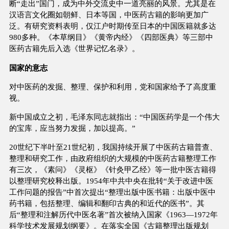
断“走出”国门，成为中外交流史中一道亮丽的风景。尤其是在
汉语言文化圈如朝鲜、日本等国，中医药古籍的影响更加广
泛。有研究资料表明，仅江户时期传至日本的中国医籍就多达
980多种。《本草纲目》《黄帝内经》《四部医典》等三部中
医药古籍先后入选《世界记忆名录》。
国家的意志
对中医药的发掘、整理、保护和利用，党和国家给予了高度重
视。
新中国成立之初，毛泽东同志就指出：“中国医药学是一个伟大
的宝库，应当努力发掘，加以提高。”
20世纪下半叶至21世纪初，我国持续开展了中医药古籍普查、
整理和研究工作，由政府组织的大规模的中医药古籍整理工作
有三次，《素问》《灵枢》《针灸甲乙经》等一批中医古籍得
以整理研究校释出版。1954年中共中央在批转“关于改进中医
工作问题的报告”中首次提出“整理出版中医书籍：出版中医中
药书籍，包括整理、编辑和翻印古典的和近代的医书”。其
后“整理和注解历代中医名著”首次被纳入国家《1963—1972年
科学技术发展规划纲要》。在落实全国《古籍整理出版规划