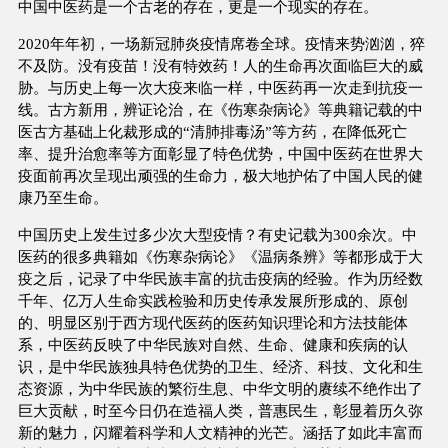
中国中医药是一个古老的存在，更是一个现实的存在。
2020年年初，一场新冠肺炎疫情席卷全球。疫情来势汹汹，猝
不及防。没有疫苗！没有特效药！人的生命再次面临巨大的威
胁。与历史上每一次大疫来临一样，中医药再一次走到抗疫一
线。古方新用，辨证论治，在《伤寒杂病论》等典籍记载的中
医古方基础上化裁形成的“清肺排毒汤”等方药，在降低死亡
率、提升治愈率等方面彰显了特色优势，中国中医药在世界大
疫面前再次呈现出顽强的生命力，极大地护佑了中国人民的健
康乃至生命。
中国历史上发生过多少次大型疫情？有史记载为300余次。中
医药的很多典籍如《伤寒杂病论》《温病条辨》等都形成于大
疫之后，记录了中华民族丰富的抗击疫病的经验。作为历经数
千年、亿万人生命实践检验和历史传承发展所形成的、原创
的、明显区别于西方现代医药的医药知识理论和方法技能体
系，中医药反映了中华民族对自然、生命、健康和疾病的认
识，是中华民族独具特色优势的卫生、经济、科技、文化和生
态资源，为中华民族的繁衍生息、中华文明的赓续不绝作出了
巨大贡献，时至今日仍在造福人类，普惠民生，彰显着历久弥
新的魅力，闪耀着科学和人文精神的光芒。涵括了如此丰富而