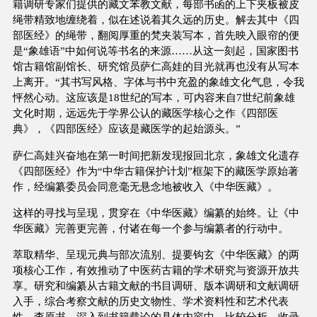
籍调研专家们提供的藏文苯教文献，每部书函的上下夹板被皮
绳带精致地缠绕着，似在述说着其久远的历史。解去其中《四
部医经》的绳带，翻阅厚重的梵夹装写本，首先映入眼帘的便
是“象雄语”中如何说等书名的来源……从这一刻起，国家图书
馆古籍馆副馆长、研究馆员萨仁高娃的目光就再也没有从写本
上离开。“其书写风格、字体与书中充盈的象雄文化气息，令我
怦然心动。这应该是18世纪的写本，可内容来自7世纪前象雄
文化时期，远远先于学界公认的藏医学核心之作《四部医
典》，《四部医经》应该是藏医学的起始源头。”
萨仁高娃兴奋地在第一时间把新发现报回北京，象雄文化遗存
《四部医经》作为“中华古籍保护计划”框架下的藏医学原始著
作，经编纂委员会同意毫无悬念地被收入《中华医藏》。
这样的寻找与呈现，贯穿在《中华医藏》编纂的始终。让《中
华医藏》完善更完善，付诸在每一个参与编纂者的行动中。
萃取精华、呈现元典与部次流别、提要钩玄《中华医藏》的两
项核心工作，有效推动了中医药古籍的学术研究与资源开放共
享。研究和编纂从古籍文献的书目调研、版本调研和文献调研
入手，综合考察文献的历史文物性、学术资料性和艺术代表
性，查原书，深入到书籍载论的具体内容中，比较分析，收录