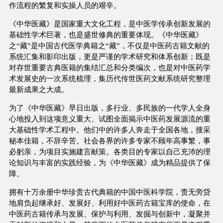
作流程的繁复和实操人员的艰辛。
《中华医藏》是国家重大文化工程，是中医学传承创新发展的
基础性学术巨著，也是盛世修典的重要体现。《中华医藏》
之“藏”是中国古代医学典籍之“藏”，不仅是中医药古籍文献的
系统汇集和影印出版，更是严谨的学术研究和体系创新；既是
对存世重要古典医籍的集结汇总和分类编次，也是对中医药学
术发展史的一次系统梳理，集历代传世医药文献系统研究整理
最新成果之大成。
为了《中华医藏》早日出版，多行业、多民族的一代学人全身
心地投入到这项意义重大、试图全面揭示中医药发展源流的重
大基础性学术工程中。他们中的许多人奔走于全国各地，搜采
秘本佳籍，不辞辛苦。社会各界的许多专家不顾年高事繁，事
必躬亲，为项目实施建言献策。各类目的专家以自己充沛的理
论知识与丰富的实践经验，为《中华医藏》成为精品提供了保
障。
拥有十万余册中华珍贵古代典籍的中国中医科学院，责无旁贷
地肩负起继承好、发展好、利用好中医药古籍宝库的使命，在
中医药古籍传承与发展、保护与利用、发掘与创新中，凝聚并