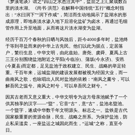
《梦溪笔谈》谓之“四山之水悉注其中”，盐层之上汇聚成数百
里的淡水湖。《尚书·洪范》在解释中国传统“五行”概念时指
出：“水曰润下”“润下作咸”，简洁而生动地揭示了盐湖水的形
成原理，即地表淡水渗入地下后溶化盐矿为卤水，再通过毛细
管作用上升至地面，从而将这片淡水湖变为盐湖。
经历千百万个春秋的日晒与风蚀后，距今4000多年时，盐池终
于等到寻盐而来的中华上古先民。他们以此为据点，定居落
户，繁衍生息，中华文明，由此兹始。唐尧、虞舜、夏禹上古
三王分别围绕盐池附近之平阳(今临汾)、蒲坂(今永济)、安邑
(今夏县)而定都，足见盐池于政权建立、民生、战略的举足轻
重。千百年来，运城盐湖的建设发展都被视为经国大业，而一
曲南风之歌，也咏唱出人民对盐池的依赖：“南风之薰兮，可以
解吾民之愠兮。南风之时兮，可以阜吾民之财兮。”
因其古老而又意义重大，中华文明专为这方母亲池赋予了一个
供其独享的汉字——“盬”，它音“古”，意“古”，盐池名盬池。
一个盬字，遂成中华数千年文明源头、标志之一。盐铁是古代
国家极重要的资源命脉，民生、战略之所系。为保护盐池，防
止私采滥卖，一座盐运之城因此而生，“运城”之称，直至今
日。