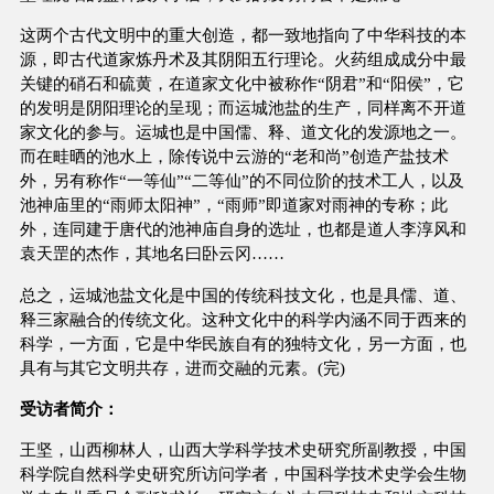
这两个古代文明中的重大创造，都一致地指向了中华科技的本
源，即古代道家炼丹术及其阴阳五行理论。火药组成成分中最
关键的硝石和硫黄，在道家文化中被称作“阴君”和“阳侯”，它
的发明是阴阳理论的呈现；而运城池盐的生产，同样离不开道
家文化的参与。运城也是中国儒、释、道文化的发源地之一。
而在畦晒的池水上，除传说中云游的“老和尚”创造产盐技术
外，另有称作“一等仙”“二等仙”的不同位阶的技术工人，以及
池神庙里的“雨师太阳神”，“雨师”即道家对雨神的专称；此
外，连同建于唐代的池神庙自身的选址，也都是道人李淳风和
袁天罡的杰作，其地名曰卧云冈……
总之，运城池盐文化是中国的传统科技文化，也是具儒、道、
释三家融合的传统文化。这种文化中的科学内涵不同于西来的
科学，一方面，它是中华民族自有的独特文化，另一方面，也
具有与其它文明共存，进而交融的元素。(完)
受访者简介：
王坚，山西柳林人，山西大学科学技术史研究所副教授，中国
科学院自然科学史研究所访问学者，中国科学技术史学会生物