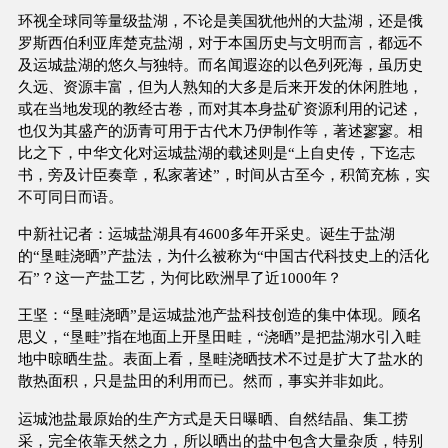
环视全球同等量级盐湖，不论是美国犹他州的大盐湖，还是俄
罗斯西伯利亚库楚克盐湖，对于本国历史与文明而言，都远不
及运城盐湖的悠久与独特。而名闻遐迩的以色列死海，虽历史
久远、资源丰富，但为人熟知的大多是后来开发的休闲胜地，
或在当地发现的教经古卷，而对其本身盐矿资源利用的记述，
也仅为其盛产的沥青可用于古代木乃伊制作等，著述寥寥。相
比之下，中华文化对运城盐湖的载述则是“上自史传，下迄志
书，旁及计臣奏章，私家著述”，时间从古至今，积简充栋，实
不可同日而语。
中新社记者：运城盐湖具有4600多年开采史。诞生于盐湖
的“垦畦浇晒”产盐法，为什么被称为“中国古代科技史上的活化
石”？这一产盐工艺，为何比欧洲早了近1000年？
王坚：“垦畦浇晒”是运城盐池产盐科技创造的集中体现。顾名
思义，“垦畦”指在地面上开垦田畦，“浇晒”是把盐湖水引入畦
地中晾晒生盐。表面上看，垦畦浇晒技术不过是扩大了盐水的
散热面积，只是盐田的利用而已。然而，事实并非如此。
运城池盐最原始的生产方式是天日曝晒、自然结晶、集工捞
采，完全依靠天然之力，所以晒出的盐中包含大量杂质，特别