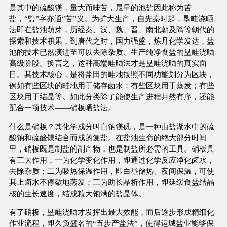
是其中的硫酸镁，量大而味苦，最早的池盐因此称为苦
盐，“盬”字亦通“苦”义。为扩大生产，自先秦时起，垦畦浇晒
法即在盐池萌芽，历经秦、汉、魏、晋、南北朝及隋等朝代的
探索和技术积累，到唐代之时，国力强盛，炼丹化学发达，盐
池的技术已然演进至可以去除杂质、生产纯净食盐的垦畦浇晒
高级阶段。换言之，这种高端畦晒法才是垦畦浇晒的真实面
目。其技术核心，是将盐田的畦地按照不同功能划分为区块，
例如有些区块的畦地用于储存卤水；有些区块用于蒸发；有些
区块用于结晶等。如此分类除了能使生产进程井然有序，还能
配合一项技术——硝板晒盐法。
什么是硝板？其化学成分叫白钠镁矾，是一种由盐湖水中的硫
酸钠和硫酸镁结合而成的复盐。在盐池生命的绝大部分时间
里，硝板既是制盐的副产物，也是制盐所必需的工具。硝板具
有三大作用，一为化学变化作用，即通过化学反应净化卤水，
去除杂质；二为吸热保温作用，即白昼储热、夜间保温，可使
其上卤水不停歇地蒸发；三为助长晶析作用，即延缓食盐结晶
核的生长速度，结成粒大饱满的盐晶体。
有了硝板，垦畦浇晒才发挥出最大效能，而后逐步形成精细化
作业流程，即久负盛名的“五步产盐法”，使得运城盐业能够保