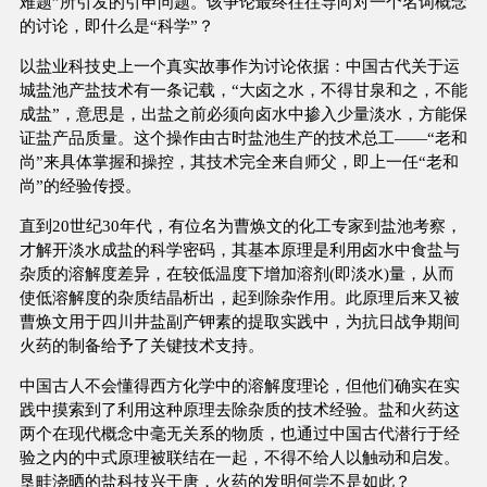
难题”所引发的引申问题。该争论最终往往导向对一个名词概念
的讨论，即什么是“科学”？
以盐业科技史上一个真实故事作为讨论依据：中国古代关于运
城盐池产盐技术有一条记载，“大卤之水，不得甘泉和之，不能
成盐”，意思是，出盐之前必须向卤水中掺入少量淡水，方能保
证盐产品质量。这个操作由古时盐池生产的技术总工——“老和
尚”来具体掌握和操控，其技术完全来自师父，即上一任“老和
尚”的经验传授。
直到20世纪30年代，有位名为曹焕文的化工专家到盐池考察，
才解开淡水成盐的科学密码，其基本原理是利用卤水中食盐与
杂质的溶解度差异，在较低温度下增加溶剂(即淡水)量，从而
使低溶解度的杂质结晶析出，起到除杂作用。此原理后来又被
曹焕文用于四川井盐副产钾素的提取实践中，为抗日战争期间
火药的制备给予了关键技术支持。
中国古人不会懂得西方化学中的溶解度理论，但他们确实在实
践中摸索到了利用这种原理去除杂质的技术经验。盐和火药这
两个在现代概念中毫无关系的物质，也通过中国古代潜行于经
验之内的中式原理被联结在一起，不得不给人以触动和启发。
垦畦浇晒的盐科技兴于唐，火药的发明何尝不是如此？