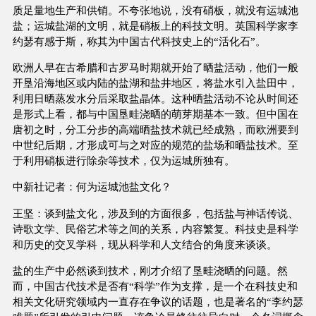
质足量地生产和供销。不夸张地说，没有硝板，就没有运城池
盐；运城盐湖的文明，就是硝板上的科技文明。英国科学家李
约瑟有感于斯，称其为中国古代科技史上的“活化石”。
欧洲人早在古希腊和古罗马时期就开始了晒盐活动，他们一般
开垦沿海地区或内陆的盐湖和盐井地区，将盐水引入盐田中，
利用日晒蒸发水分后采取盐晶体。这种晒盐活动不论从时间还
是形式上看，都与中国垦畦浇晒的萌芽期基本一致。但中国在
唐初之时，分工分步的高端晒盐技术就已经成熟，而欧洲要到
中世纪后期，才形成可与之对应的规范的盐场和晒盐技术。至
于利用硝板进行除杂等技术，仅为运城所独有。
中新社记者：何为运城池盐文化？
王坚：谈到盐文化，涉及到的方面很多，包括盐与神话传说、
诗歌文学、民俗艺术等之间的关系，内容繁复。科技史是科学
和历史的交叉学科，现从科学和人文结合的角度来谈谈。
盐的生产中必然谈到技术，刚才介绍了垦畦浇晒的问题。然
而，中国古代技术是否有“科学”作为支撑，是一个在科技史和
相关文化研究领域内一直存在争议的话题，也是著名的“李约瑟