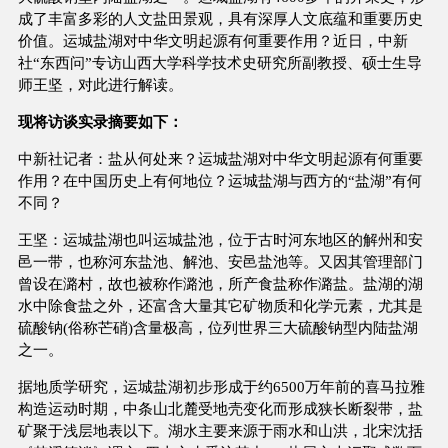
成了丰富多彩的人文盐田景观，具有深厚人文底蕴和重要历史
价值。运城盐湖对中华文明起源有何重要作用？近日，中新
社“东西问”专访山西大学科学技术史研究所副教授、硕士生导
师王坚，对此进行解读。
现将访谈实录摘要如下：
中新社记者：盐从何处来？运城盐湖对中华文明起源有何重要
作用？在中国历史上有何地位？运城盐湖与西方的“盐湖”有何
不同？
王坚：运城盐湖也叫运城盐池，位于古时河东地区的解州和安
邑一带，也称河东盐池、解池、安邑盐池等。又因其管理部门
曾设在潞村，故也被称作潞池，所产食盐称作潞盐。盐湖的湖
水中除食盐之外，还富含大量其它矿物质和化学元素，尤其是
硫酸钠(俗称芒硝)含量极高，位列世界三大硫酸钠型内陆盐湖
之一。
据地质学研究，运城盐湖初步形成于约6500万年前的喜马拉雅
构造运动时期，中条山北麓受地壳变化而形成狭长断裂带，盐
矿聚于浅层地表以下。湖水主要来源于雨水和山洪，北宋沈括