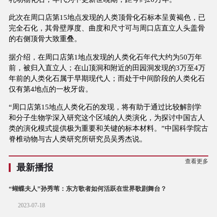
此次在周口店第15地点发现的人类顶骨化石标本呈黄褐色，已
完全石化，其骨壁厚度、曲度和尺寸可与周口店直立人头盖骨
的右侧顶骨大致重叠。
据介绍，在周口店第1地点发现的人类化石年代大约为50万年
前，被归入直立人；在山顶洞和附近的田园洞发现的3万至4万
年前的人类化石属于早期现代人；而处于中间阶段的人类化石
仅有第4地点的一枚牙齿。
“周口店第15地点人类化石的发现，将有助于通过比较解剖学
和分子生物学深入研究这个区域的人类演化，为探讨中国古人
类的演化模式提供极为重要和关键的标本材料。”中国科学院古
脊椎动物与古人类研究所研究员吴秀杰说。
查看更多
最新播报
“蝴蝶夫人”孙秀苇：东方歌者如何活跃在世界歌剧舞台？
2023-07-18