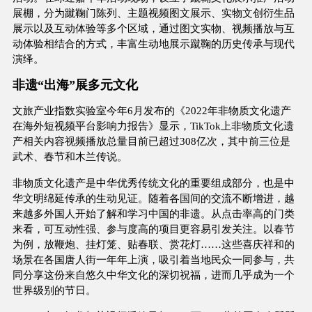
展棚，分为蹴鞠门陈列、主题视频图文展示、实物文创衍生品
展示以及互动体验等多个区域，通过图文实物、视频播放与互
动体验相结合的方式，丰富生动地展示蹴鞠的历史传承与现代
演绎。
非遗“出海”展多元文化
文旅产业指数实验室今年6月发布的《2022年非物质文化遗产
在海外短视频平台影响力报告》显示，TikTok上非物质文化遗
产相关内容视频播放总量目前已超过308亿次，其中前三位是
武术、春节和木兰传说。
非物质文化遗产是中华优秀传统文化的重要组成部分，也是中
华文明绵延传承的生动见证。随着各国间的交流不断增进，越
来越多外国人开始了解和学习中国的非遗。从点击率高的门类
来看，可互动性强、参与度高的项目更容易引发关注。以春节
为例，放鞭炮、挂灯笼、贴春联、赏花灯……这些喜庆祥和的
场景在各国唐人街一年年上演，吸引着当地民众一同参与，共
同分享这份来自悠久中华文化的深切祝福，进而几乎成为一个
世界级别的节日。