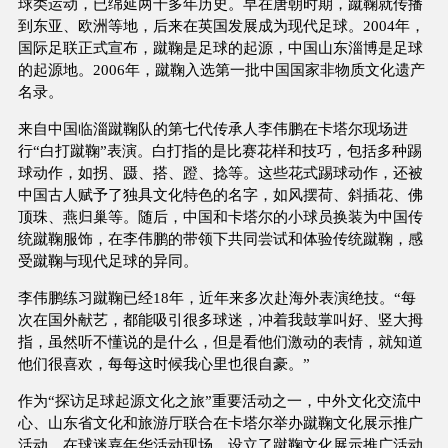
球类运动，已绵延两千多年历史。早在唐朝时期，蹴鞠就传播
到东亚、欧洲等地，后来在英国发展成为现代足球。2004年，
国际足联正式宣布，蹴鞠是足球的起源，中国山东淄博是足球
的起源地。2006年，蹴鞠入选第一批中国国家非物质文化遗产
名录。
来自中国临淄蹴鞠队的第七代传承人李伟鹏在卡塔尔现场进
行“白打蹴鞠”表演。白打指的是比赛花样和技巧，包括多种踢
球动作，如拐、蹑、搭、蹬、捻等。这些花式踢球动作，还被
中国古人赋予了独具文化特色的名字，如风摆荷、斜插花、佛
顶珠、燕归巢等。随后，中国和卡塔尔的小球员换装为中国传
统蹴鞠服饰，在李伟鹏的带领下共同尝试和体验传统蹴鞠，感
受蹴鞠与现代足球的异同。
李伟鹏练习蹴鞠已经18年，近年来多次赴海外表演绝技。“每
次在国外献艺，都能吸引很多球迷，冲着我鼓掌叫好、竖大拇
指，虽然听不懂说的是什么，但是看他们激动的表情，就知道
他们很喜欢，每每这时候我心里也很自豪。”
作为“探访足球起源文化之旅”重要活动之一，中外文化交流中
心、山东省文化和旅游厅联合在卡塔尔举办蹴鞠文化展示推广
活动。在球迷嘉年华活动现场，设立了蹴鞠文化展示推广活动