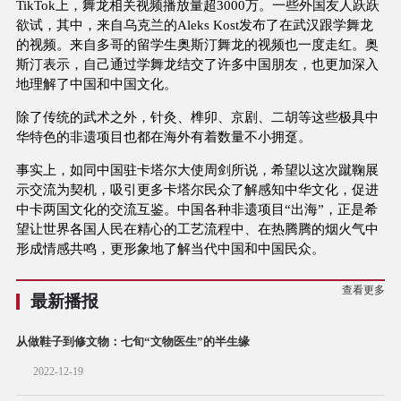
TikTok上，舞龙相关视频播放量超3000万。一些外国友人跃跃
欲试，其中，来自乌克兰的Aleks Kost发布了在武汉跟学舞龙
的视频。来自多哥的留学生奥斯汀舞龙的视频也一度走红。奥
斯汀表示，自己通过学舞龙结交了许多中国朋友，也更加深入
地理解了中国和中国文化。
除了传统的武术之外，针灸、榫卯、京剧、二胡等这些极具中
华特色的非遗项目也都在海外有着数量不小拥趸。
事实上，如同中国驻卡塔尔大使周剑所说，希望以这次蹴鞠展
示交流为契机，吸引更多卡塔尔民众了解感知中华文化，促进
中卡两国文化的交流互鉴。中国各种非遗项目“出海”，正是希
望让世界各国人民在精心的工艺流程中、在热腾腾的烟火气中
形成情感共鸣，更形象地了解当代中国和中国民众。
查看更多
最新播报
从做鞋子到修文物：七旬“文物医生”的半生缘
2022-12-19