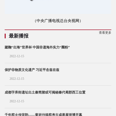
（中央广播电视总台央视网）
查看更多
最新播报
蹴鞠“出海”世界杯 中国非遗海外实力“圈粉”
2022-12-15
保护非物质文化遗产 习近平念兹在兹
2022-12-15
成都字库街遗址出土秦简牍或可揭秘秦代蜀郡西工位置
2022-12-15
千年窑火传宋韵——黄岩沙埠窑考古成果展浙博开幕