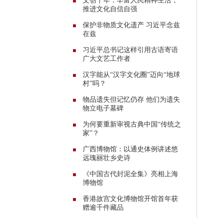
文创十年：丰富人民精神生活，
推进文化自信自强
保护非物质文化遗产 习近平念兹
在兹
习近平总书记这样引用古语寄语
广大文艺工作者
汉字能从“汉字文化圈”迈向“地球
村”吗？
物品遗失但记忆仍存 他们为遗失
物立电子墓碑
为何要重新审视古典中国“传统之
家”？
广西博物馆：以通史体例讲述悠
远瑰丽壮乡史诗
《中国古代封泥全集》亮相上海
博物馆
香港故宫文化博物馆开馆首年获
赠逾千件藏品