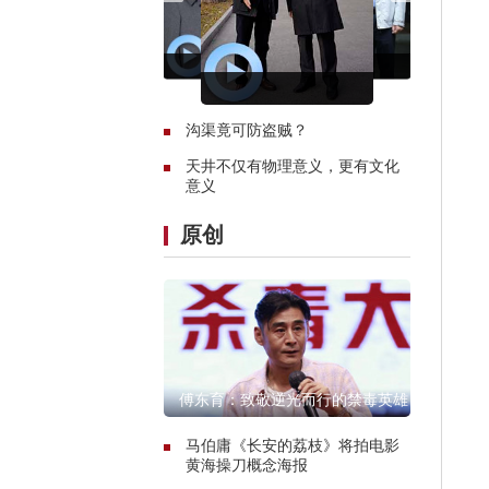
沟渠竟可防盗贼？
天井不仅有物理意义，更有文化
意义
原创
傅东育：致敬逆光而行的禁毒英雄
马伯庸《长安的荔枝》将拍电影
黄海操刀概念海报