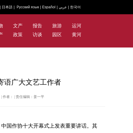
|
日本語
|
Русский язык
|
Español
|
عربي
|
한국어
物
文产
报告
旅游
运河
产
政策
访谈
园区
黄河
寄语广大文艺工作者
光明网 | 作者： | 责任编辑：姜一平
大、中国作协十大开幕式上发表重要讲话。其