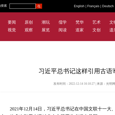
内搜索
English
|
Français
|
Deutsch
要闻
原创
潮玩
儒学
梵华
艺术
文
视觉
观察
展览
阅读
道家
文创
遗
习近平总书记这样引用古语
发布时间：2022-12-14 16:10:27 | 来源：
2021年12月14日，习近平总书记在中国文联十一