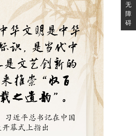
无
障
碍