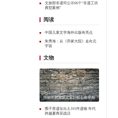
文旅部非遗司公示66个“非遗工坊
典型案例”
阅读
中国儿童文学海外出版有亮点
朱秀海：从《乔家大院》走向元
宇宙
文物
河南开封发现北宋巨幅石雕壁画
围子里遗址出土101件遗物 年代
跨越夏商至战汉