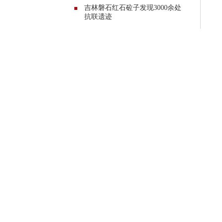
吉林磐石红石砬子发现3000余处
抗联遗迹