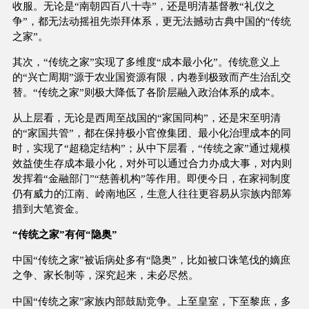
收服。无论是“南朝四百八十寺”，还是明清基督教“礼仪之
争”，都无法动摇祖先崇拜体系，更无法撼动古典中国的“传统
之家”。
其次，“传统之家”实现了多维度“成本最小化”。传统意义上
的“兴亡周期”源于农业国资源有限，内卷到极致而产生治乱交
替。“传统之家”则极大降低了各阶层融入政治体系的成本。
从上层看，无论是西周至战国的“家国同构”，还是宋至明清
的“家国共管”，都在保持极小官僚集团、最小化治理成本的同
时，实现了“超稳定结构”；从中下层看，“传统之家”通过规模
效益使生存成本最小化，对外可以通过合力办成大事，对内则
发挥着“金融部门”“慈善机构”等作用。即便今日，在家祠制度
仍有威力的江南、岭南地区，生意人往往更容易从宗族内部筹
措到大笔资金。
“传统之家”有何“隐奥”
中国“传统之家”被诟病处多有“隐奥”，比如被口诛笔伐的嫡庶
之争、家长制等，深究起来，未必尽然。
中国“传统之家”家族内部鼓励竞争。上至皇室，下至黎庶，多