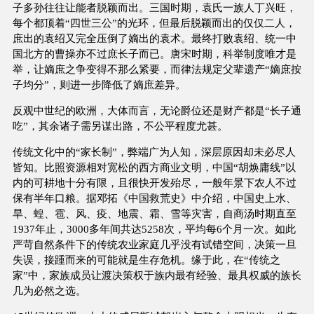
子多孙往往让能者脱颖而出。三国时期，袁氏一族人丁兴旺，
每个都顶着“四世三公”的光环，但最后脱颖而出的仅仅二人，
庶出的袁绍又完全压倒了嫡出的袁术。最终打败袁绍、统一中
国北方的曹操亦不过庶长子而已。唐宋时期，科举制度唯才是
举，让嫡庶之争变得不那么紧要，而律法规定父辈遗产“嫡庶按
子均分”，则进一步降低了嫡庶差异。
反观中世纪的欧洲，大体而言，无论爵位还是财产都是“长子通
吃”，其余诸子需另谋出路，不公平程度尤甚。
传统文化中的“家长制”，弊端广为人知，深层原因却未必尽人
皆知。比照资源相对宽松的西方商业文明，中国“胡焕庸线”以
内的可耕地十分有限，且很快开发殆尽，一般年景下农人不过
保有半年口粮。据邓拓《中国救荒史》中介绍，中国史上水、
旱、蝗、雹、风、疫、地震、霜、雪等灾害，自商汤时期直至
1937年止，3000多年间共达5258次，平均每6个月一次。如此
严苛自然条件下的传统农业家庭几乎没有试错空间，决策一旦
失误，接踵而来的可能就是生存危机。缘于此，在“传统之
家”中，家族成员让渡决策权于族内最有经验、最具权威的族长
几为必然之选。