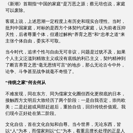
《新潮》首期指“中国的家庭”是万恶之源；蔡元培也说，家庭
可以废除。
客观上说，上述思潮一定程度上有历史和现实合理性。当时，
批判中国家庭，对标的是西方个体契约式家庭，认为前者压抑
天性，后者尊重个体，但通过解构“养育之恩”和“忠孝之道”来
主张个体自由，委实不可取。
当今时代，追求个性与自由无可非议，问题是过犹不及，如果
个人主义泛滥到精致主义或没有底线的利己主义，契约精神到
了断言养育之恩“毫无恩情可言”的地步，那么无论古今中外，
论争、斗争甚至战争就毫不奇怪了。
“传统之家”何去何从
不难发现，同在东方、同为儒家文化圈但西化更彻底的日本，
接触西方文明后大致经历了两个阶段：一是自我否定，崇尚欧
美；二是赶超或局部赶超后，重拾自信，回归传统价值观。我
们现今正好处在第二阶段。
文化自信，首在文化自知和自尊。当今世界，无论东西，皆
以“人”为本，而儒家则以“仁”为本，着重且擅长处理的正是人