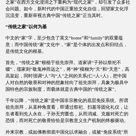
之家”在西方文化浸润之下重构为“现代之家”，却引发了众多社
会问题。如今，新时代的中国正重拾文化自信，回望家文化浮
沉流变，重新审视古典中国“传统之家”正当其时。
“传统之家”以何为基
中文的“家”字，至少包含了英文“home”和“family”的双重蕴
意；而中国传统“家”文化中，“家”是个体的出发点和归结点，
是传统文化的根基。
首先，“传统之家”根植于祖先崇拜。道家讲“子孙以祭祀不
辍”，儒家则“敬鬼神而远之”，将“神”模糊为“天”和“天意”，高
高架起，同时强调“人”与“人”之间的关系(仁=人+人)，把中国
人对自然的敬畏和对神的想象转向了祖先崇拜，具象为极具中
国特色的宗族制度，而载体就是古典中国的“传统之家”。
千年以降，“传统之家”是中国非宗教化的底层免疫系统。所谓
祖先崇拜，从某种角度看，即通过祭祀、扫墓等固化礼仪，让
生者看到先人永在，子孙无穷匮也，从而消减、克服对死亡的
恐惧，而对死亡的敬畏恰恰是宗教意义生产机制的终极驱动。
外来宗教，或如佛教彻底中国化以求融合，或被“免疫系统”所