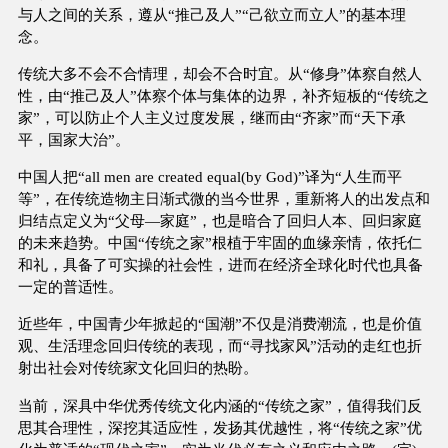
与人之间的关系，遵从“推己及人”“己欲立而立人”的基本理
念。
传统大多不会不合情理，却会不合时宜。从“修身”体察自然人
性，由“推己及人”体察个体与集体的边界，补齐短板的“传统之
家”，可以防止个人主义过度发展，继而由“齐家”而“天下承
平，国家大治”。
中国人把“all men are created equal(by God)”译为“人生而平
等”，在传统造物主日渐式微的当今世界，重新将人的出发点和
归结点定义为“父母—家庭”，也是暗合了回归人本、回归家庭
的未来趋势。中国“传统之家”根植于牢固的血缘亲情，依托仁
和礼，具备了可实操的社会性，进而在经济全球化时代也具备
一定的普适性。
近些年，中国青少年掀起的“国潮”不仅是消费潮流，也是价值
观、生活理念回归传统的表现，而“寻找家风”活动的走红也折
射出社会对传统家文化回归的热盼。
当前，深具中华优秀传统文化内涵的“传统之家”，值得我们反
思其合理性，深挖其适应性，发扬其优越性，将“传统之家”优