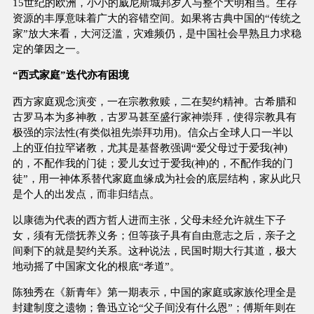
15世纪的欧洲，小小的威尼斯城邦岁入与整个大明相当。生存
资源的丰厚意味着广大的容错空间。如果将古典中国的“传统之
家”放大来看，大河泛滥，灾难频仍，是中国社会早熟且力求稳
定的肇因之一。
“西式家庭”迭代亦有困境
西方家庭观念演变，一在宗教救赎，二在契约精神。古希腊和
古罗马本为多神教，古罗马甚至盛行家神崇拜，使得宗教具有
极强的宗法性(有类似祖先崇拜功用)。信众占全球人口一半以
上的亚伯拉罕诸教，尤其是基督教强调“爱父母过于爱我(神)
的，不配作我的门徒；爱儿女过于爱我(神)的，不配作我的门
徒”，用一神体系替代家庭血缘成为社会的底层结构，家从此只
是个人的出发点，而非归结点。
以康德为代表的西方哲人进而主张，父母未经允许就生下子
女，须有无偿抚养义务；但等孩子具有自由意志之后，亲子之
间剩下的就是契约关系。这种说法，民国时期大行其道，极大
地动摇了中国家文化的根底“孝道”。
陈独秀在《新青年》第一期表示，中国的家庭或家族伦理全是
封建制度之遗物；鲁迅立论“父子间没有什么恩”；傅斯年则在