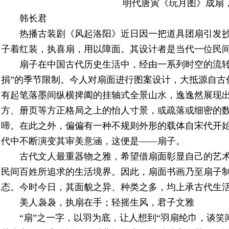
明代唐寅《玩月图》成扇
韩长君
热播古装剧《风起洛阳》近日因一把道具团扇引发
子着红装，执喜扇，用以障面。其设计者是当代一位民
扇子在中国古代历史生活中，经由一系列时空的流转
捐”的季节限制。今人对扇面进行图案设计，大抵源自古
有起笔落墨间纵横捭阖的挂轴式全景山水，逸逸然展现
方、册页等方正格局之上的怡人寸景，或疏落或细密的
啼。在此之外，偏偏有一种不规则外形的载体自宋代开
代中不断演变其审美意涵，这便是——扇子。
古代文人最重器物之雅，希望借扇面彰显自己的艺
民间百姓所追求的生活境界。因此，扇面书画乃至扇子
态。今时今日，其面貌之异、种类之多，均上承古代生
美人袅袅，执扇在手；轻摇生风，君子文雅
“扇”之一字，以羽为底，让人想到“羽扇纶巾，谈