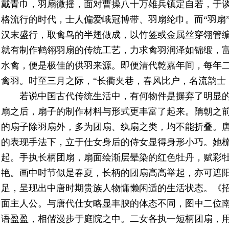
戴青巾，羽扇微摇，面对曹操八十万雄兵镇定自若，于
格流行的时代，士人偏爱峨冠博带、羽扇纶巾。而“羽扇
汉末盛行，取禽鸟的半翅做成，以竹签或金属丝穿翎管
就有制作鹤翎羽扇的传统工艺，力求禽羽润泽如锦缎，
水禽，便是极佳的供羽来源。即便清代乾嘉年间，每年
禽羽。时至三月之际，“长衢夹巷，春风比户，名流韵士
若说中国古代传统生活中，有何物件是摒弃了明显
扇之后，扇子的制作材料与形式更丰富了起来。隋朝之
的扇子除羽扇外，多为团扇、纨扇之类，均不能折叠。
的表现手法下，立于仕女身后的侍女显得身形小巧。她
起。手执长柄团扇，扇面绘渐层晕染的红色牡丹，赋彩
艳。画中时节似是春夏，长柄的团扇高高举起，亦可遮
足，呈现出中唐时期贵族人物慵懒闲适的生活状态。《
面主人公。与唐代仕女略显丰腴的体态不同，图中二位
语盈盈，相偕漫步于庭院之中。二女各执一短柄团扇，