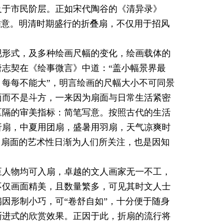
及于市民阶层。正如宋代陶谷的《清异录》
雅意。明清时期盛行的折叠扇，不仅用于招风
。
现形式，及多种绘画尺幅的变化，绘画载体的
志契在《绘事微言》中道：“盖小幅景界最
每每不能大”，明言绘画的尺幅大小不可同景
面而不是斗方，一来因为扇面与日常生活紧密
区隔的审美指标：简笔写意。按照古代的生活
折扇，中夏用团扇，盛暑用羽扇，天气凉爽时
，扇面的艺术性日渐为人们所关注，也是因知
至人物均可入扇，卓越的文人画家无一不工，
不仅画面精美，且数量繁多，可见其时文人士
因形制小巧，可“卷舒自如”，十分便于随身
渐进式的欣赏效果。正因于此，折扇的流行将