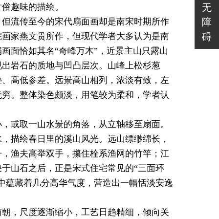
世俗趣味的描绘。
无
，但流传至今的宋代扇面画却是南宋时期所作
障
院画家燕文贵所作，但现代学者大多认为是南
碍
画面恰如其名“奇峰万木”，近景主山只露山
现出岩石的质地与凹凸层次。山峰上松杉葱
叠、高低参差。远景高山相列，浓淡有致，左
无穷。整体染色颇淡，用笔较为柔和，学者认
小，或取一山水景的角落，从立轴移至扇面。
水，描绘春日里的溪山风光。远山缥缈绵长，
舟，渔夫高举双手，攥住栓系渔网的竹竿；江
于山石之后，正是宋式住宅常见的“三面环
中蕴藏着几分高华气度，营造出一幅恬淡安逸
前朝，尺度逐渐缩小，工艺日趋精细，倾向关