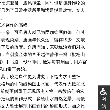
于招凉避暑，遮风障尘，同时也是随身饰物的
不只为了日常生活所用和满足悦目欢愉。文人
格。
艺术创作的高峰
丹一朵，可见唐人就已为团扇绘画做饰，但其
术表现类别。唐画年代久远，留存稀少，文献
生了质的改变。众所周知，宋朝统治者们对水
间，自创瘦金体的帝王赵佶曾作一幅《枇杷山
》中写道：“郑和间，徽宗每有扇画，则六宫
风自帝王兴始。
工具，较之唐代更为讲究，下笔力求工整细
大格局的中轴线构图山水画，代表作大抵如北
与前朝更侧重于展现历史人物、宗教信仰的宏
于把玩的画作形式，多绘山水自然之景。而便
网
与文人雅士展现书画造诣的绘画形式。加之尺
站