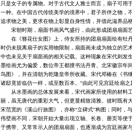
只是女子的专属物。对于古代文人雅士而言，扇子可用
一种。在中国古代传统美学的境界中，君子所伴之物，
追求物之美，更求在物上彰显自身性情，并借此滋养品
宋朝时期，扇面书画风气盛行，由此形成团扇扇面
在《簪花仕女图》上，侍女所持的团扇扇面绘有牡
时仍未脱离扇子的实用物限制，扇面画未成为独立的艺
中也未见关于扇面画的相关记载。这种现象在宋代则发
墨绘画尤为偏爱，数位帝王都擅书法丹青。北宋徽宗年
鸟图》，并在清朝为乾隆皇帝所收藏。宋代邓椿在《书继
诸邸竟皆临仿一样，或至数百本。”由此可见宫廷绘扇之
从水墨画的总体发展来看，宋代画家所使用的材料
丽，虽无唐代的重彩大气，但更显精致清雅。彼时既有
宋范宽的《溪山行旅图》，亦称“立碑式”构图；同时，
伟壁画不同，宋朝开始大量出现立轴、长卷、册页等便
于携带、又常常示人的团扇扇面，也逐渐成为宫廷画家