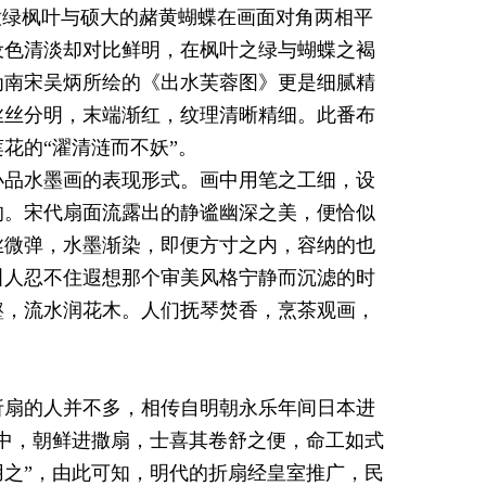
嫩绿枫叶与硕大的赭黄蝴蝶在画面对角两相平
设色清淡却对比鲜明，在枫叶之绿与蝴蝶之褐
为南宋吴炳所绘的《出水芙蓉图》更是细腻精
丝丝分明，末端渐红，纹理清晰精细。此番布
花的“濯清涟而不妖”。
小品水墨画的表现形式。画中用笔之工细，设
的。宋代扇面流露出的静谧幽深之美，便恰似
丝微弹，水墨渐染，即便方寸之内，容纳的也
叫人忍不住遐想那个审美风格宁静而沉滤的时
壑，流水润花木。人们抚琴焚香，烹茶观画，
折扇的人并不多，相传自明朝永乐年间日本进
中，朝鲜进撒扇，士喜其卷舒之便，命工如式
之”，由此可知，明代的折扇经皇室推广，民