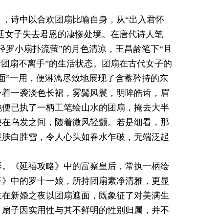
，诗中以合欢团扇比喻自身，从“出入君怀
宫廷女子失去君恩的凄惨处境。在唐代诗人笔
轻罗小扇扑流萤”的月色清凉，王昌龄笔下“且
“团扇不离手”的生活状态。团扇在古代女子的
面”一用，便淋漓尽致地展现了含蓄矜持的东
身着一袭淡色长裙，雾鬓风鬟，明眸皓齿，眉
她便已执了一柄工笔绘山水的团扇，掩去大半
映在乌发之间，随着微风轻颤。若是细看，那
显肤白胜雪，令人心头如春水乍破，无端泛起
影。《延禧攻略》中的富察皇后，常执一柄绘
玉》中的罗十一娘，所持团扇素净清雅，更显
兰在新婚之夜以团扇遮面，既象征了对美满生
，扇子因实用性与其不鲜明的性别归属，并不