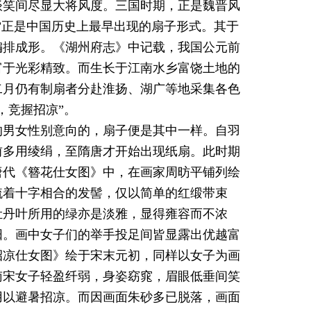
谈笑间尽显大将风度。三国时期，正是魏晋风
”正是中国历史上最早出现的扇子形式。其于
编排成形。《湖州府志》中记载，我国公元前
富于光彩精致。而生长于江南水乡富饶土地的
二月仍有制扇者分赴淮扬、湖广等地采集各色
，竞握招凉”。
的男女性别意向的，扇子便是其中一样。自羽
前多用绫绢，至隋唐才开始出现纸扇。此时期
唐代《簪花仕女图》中，在画家周昉平铺列绘
梳着十字相合的发髻，仅以简单的红缎带束
牡丹叶所用的绿亦是淡雅，显得雍容而不浓
阳。画中女子们的举手投足间皆显露出优越富
招凉仕女图》绘于宋末元初，同样以女子为画
南宋女子轻盈纤弱，身姿窈窕，眉眼低垂间笑
用以避暑招凉。而因画面朱砂多已脱落，画面