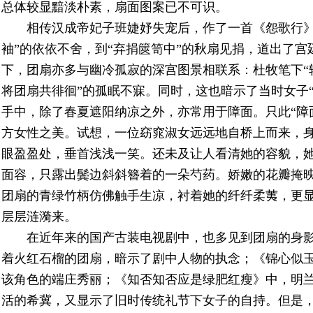
总体较显黯淡朴素，扇面图案已不可识。
相传汉成帝妃子班婕妤失宠后，作了一首《怨歌行》
袖”的依依不舍，到“弃捐篋笥中”的秋扇见捐，道出了
下，团扇亦多与幽冷孤寂的深宫图景相联系：杜牧笔下“
将团扇共徘徊”的孤眠不寐。同时，这也暗示了当时女子
手中，除了春夏遮阳纳凉之外，亦常用于障面。只此“障
方女性之美。试想，一位窈窕淑女远远地自桥上而来，
眼盈盈处，垂首浅浅一笑。还未及让人看清她的容貌，
面容，只露出鬓边斜斜簪着的一朵芍药。娇嫩的花瓣掩
团扇的青绿竹柄仿佛触手生凉，衬着她的纤纤柔荑，更
层层涟漪来。
在近年来的国产古装电视剧中，也多见到团扇的身
着火红石榴的团扇，暗示了剧中人物的执念；《锦心似
该角色的端庄秀丽；《知否知否应是绿肥红瘦》中，明
活的希冀，又显示了旧时传统礼节下女子的自持。但是