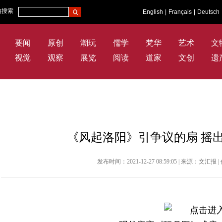
内搜索
English
|
Français
|
Deutsch
要闻
原创
潮玩
儒学
梵华
艺术
文
视觉
观察
展览
阅读
道家
文创
遗
《风起洛阳》引争议的扇 摇
发布时间：2021-12-27 08:59:05 | 来源：文