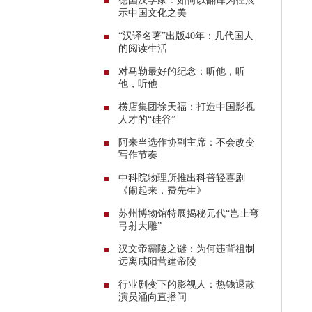
德国汉学家：如何以翻译为径展
示中国文化之美
“汉译名著”出版40年：几代国人
的阅读生活
对马勒最好的纪念：听他，听
他，听他
横店集团徐天福：打造中国影视
人才的“硅谷”
阿来当选作协副主席：不会改变
写作节奏
中科院物理所推出科普轻喜剧
《闹起来，费先生》
苏州博物馆特展揭秘元代“岂止弯
弓射大雕”
汉文帝霸陵之谜：为何违背祖制
远离咸阳营建帝陵
行业剧变下的影视人：热钱退散
演员涌向直播间