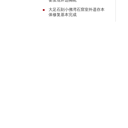
要发现评选揭晓
大足石刻小佛湾石窟室外遗存本
体修复基本完成