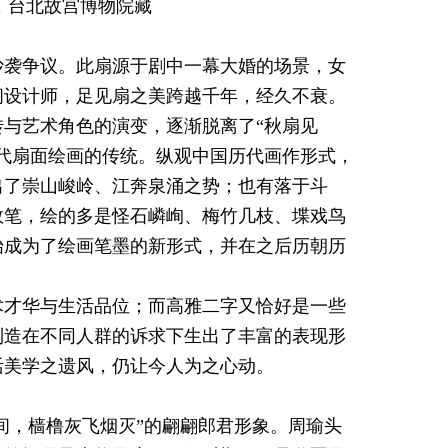
，台北故宫博物院藏
抄袭争议。此扇源于剧中一幕大婚的场景，女
间设计师，足见扇之美跨越千年，经久不衰。
与艺术角色的演变，逐渐脱离了“秋扇见
代扇面绘画的传统。纵观中国历代画作形式，
出了崇山峻岭、江奔泉涌之势；也有落于斗
数笔，绘的多是怪石嶙峋、梅竹几枝、堞戏鸟
始成为了绘画笔墨的新形式，并在之后历朝历
术才华与生活品位；而高雅二字又恰好是一些
制造在不同人群的诉求下生出了丰富的表现形
活美学之遗风，仍让今人为之心动。
笑间，樯橹灰飞烟灭”的翩翩郎君形象。周瑜头