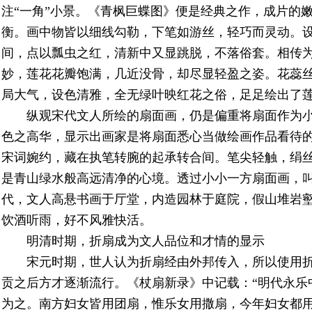
注“一角”小景。《青枫巨蝶图》便是经典之作，成片的
衡。画中物皆以细线勾勒，下笔如游丝，轻巧而灵动。
间，点以瓢虫之红，清新中又显跳脱，不落俗套。相传
妙，莲花花瓣饱满，几近没骨，却尽显轻盈之姿。花蕊
局大气，设色清雅，全无绿叶映红花之俗，足足绘出了莲
纵观宋代文人所绘的扇面画，仍是偏重将扇面作为
色之高华，显示出画家是将扇面悉心当做绘画作品看待
宋词婉约，藏在执笔转腕的起承转合间。笔尖轻触，绢
是青山绿水般高远清净的心境。透过小小一方扇面画，
代，文人高悬书画于厅堂，内造园林于庭院，假山堆岩
饮酒听雨，好不风雅快活。
明清时期，折扇成为文人品位和才情的显示
宋元时期，世人认为折扇经由外邦传入，所以使用
贡之后方才逐渐流行。《杖扇新录》中记载：“明代永乐
为之。南方妇女皆用团扇，惟乐女用撒扇，今年妇女都用