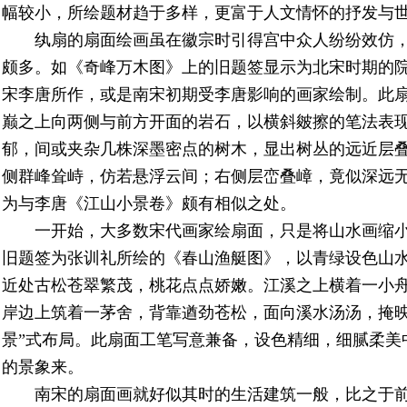
幅较小，所绘题材趋于多样，更富于人文情怀的抒发与
纨扇的扇面绘画虽在徽宗时引得宫中众人纷纷效仿
颇多。如《奇峰万木图》上的旧题签显示为北宋时期的
宋李唐所作，或是南宋初期受李唐影响的画家绘制。此扇
巅之上向两侧与前方开面的岩石，以横斜皴擦的笔法表
郁，间或夹杂几株深墨密点的树木，显出树丛的远近层
侧群峰耸峙，仿若悬浮云间；右侧层峦叠嶂，竟似深远
为与李唐《江山小景卷》颇有相似之处。
一开始，大多数宋代画家绘扇面，只是将山水画缩
旧题签为张训礼所绘的《春山渔艇图》，以青绿设色山
近处古松苍翠繁茂，桃花点点娇嫩。江溪之上横着一小
岸边上筑着一茅舍，背靠遒劲苍松，面向溪水汤汤，掩映
景”式布局。此扇面工笔写意兼备，设色精细，细腻柔美
的景象来。
南宋的扇面画就好似其时的生活建筑一般，比之于