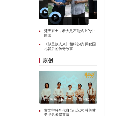
梵天东土，看大足石刻烙上的中
国印
《似是故人来》相约苏绣 揭秘国
礼背后的传奇故事
原创
年度黑马《扬名立万》票房破6亿 表
现远超预期
古文字符号化身当代艺术 韩美林
天书艺术展开幕