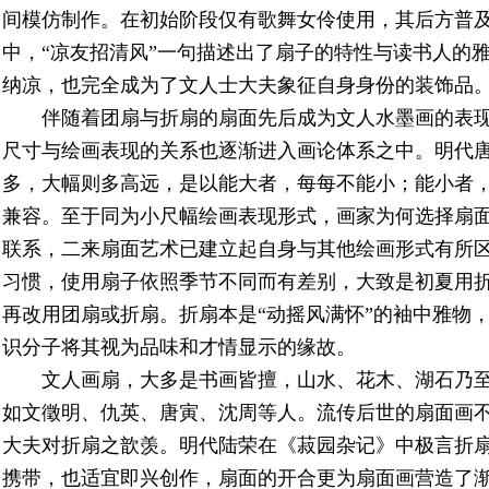
间模仿制作。在初始阶段仅有歌舞女伶使用，其后方普
中，“凉友招清风”一句描述出了扇子的特性与读书人的
纳凉，也完全成为了文人士大夫象征自身身份的装饰品
伴随着团扇与折扇的扇面先后成为文人水墨画的表
尺寸与绘画表现的关系也逐渐进入画论体系之中。明代唐
多，大幅则多高远，是以能大者，每每不能小；能小者，
兼容。至于同为小尺幅绘画表现形式，画家为何选择扇
联系，二来扇面艺术已建立起自身与其他绘画形式有所
习惯，使用扇子依照季节不同而有差别，大致是初夏用
再改用团扇或折扇。折扇本是“动摇风满怀”的袖中雅物
识分子将其视为品味和才情显示的缘故。
文人画扇，大多是书画皆擅，山水、花木、湖石乃
如文徵明、仇英、唐寅、沈周等人。流传后世的扇面画
大夫对折扇之歆羡。明代陆荣在《菽园杂记》中极言折扇
携带，也适宜即兴创作，扇面的开合更为扇面画营造了