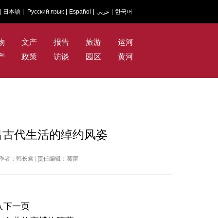
|
日本語
|
Русский язык
|
Español
|
عربي
|
한국어
物
文产
报告
旅游
运河
产
政策
访谈
园区
黄河
出古代生活的绰约风姿
汇报 | 作者：韩长君 | 责任编辑：葛蕾