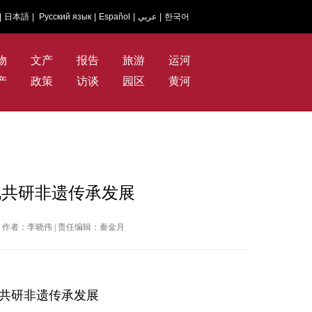
|
日本語
|
Русский язык
|
Español
|
عربي
|
한국어
物
文产
报告
旅游
运河
产
政策
访谈
园区
黄河
北共研非遗传承发展
闻网 | 作者：李晓伟 | 责任编辑：秦金月