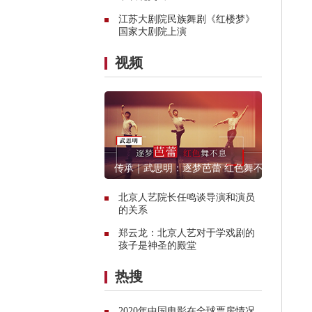
江苏大剧院民族舞剧《红楼梦》
国家大剧院上演
视频
传承｜武思明：逐梦芭蕾 红色舞不
息
北京人艺院长任鸣谈导演和演员
的关系
郑云龙：北京人艺对于学戏剧的
孩子是神圣的殿堂
热搜
2020年中国电影在全球票房情况