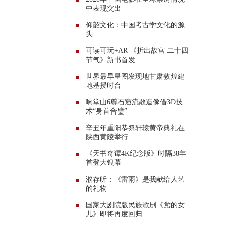
中表现突出
仰韶文化：中国考古学文化的源
头
可读可玩+AR 《折出故宫 二十四
节气》新书首发
世界最早星图发现地甘肃敦煌建
地基授时台
响堂山6尊石窟流散造像借3D技
术“身首合璧”
辛丑年重阳恭祭轩辕黄帝典礼在
陕西黄陵举行
《天书奇谭4K纪念版》时隔38年
首登大银幕
濮存昕：《雷雨》是我献给人艺
的礼物
国家大剧院版民族歌剧《党的女
儿》即将再度回归