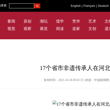
内搜索
English
|
Français
|
Deutsch
要闻
原创
潮玩
儒学
梵华
艺术
文
视觉
观察
展览
阅读
道家
文创
遗
17个省市非遗传承人在河
发布时间：2021-10-18 09:45:33 | 来源：中国新