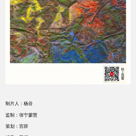
制片人：杨谷
监制：张宁廖慧
策划：宫辞