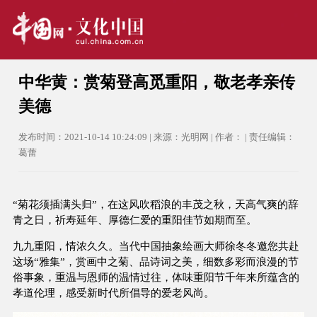
中华黄：赏菊登高觅重阳，敬老孝亲传
美德
发布时间：2021-10-14 10:24:09 | 来源：光明网 | 作者： | 责任编辑：
葛蕾
“菊花须插满头归”，在这风吹稻浪的丰茂之秋，天高气爽的辞
青之日，祈寿延年、厚德仁爱的重阳佳节如期而至。
九九重阳，情浓久久。当代中国抽象绘画大师徐冬冬邀您共赴
这场“雅集”，赏画中之菊、品诗词之美，细数多彩而浪漫的节
俗事象，重温与恩师的温情过往，体味重阳节千年来所蕴含的
孝道伦理，感受新时代所倡导的爱老风尚。