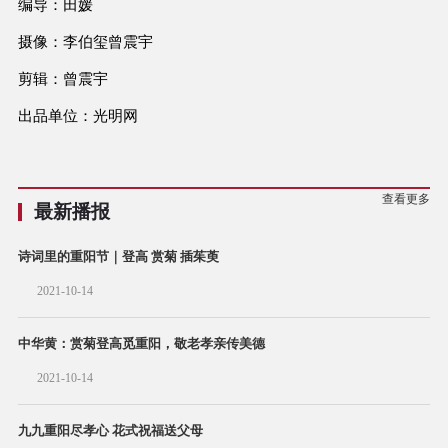
编导：田媛
摄像：李伯玺曾震宇
剪辑：曾震宇
出品单位：光明网
查看更多
最新播报
诗词里的重阳节｜登高 赏菊 插茱萸
2021-10-14
中华黄：赏菊登高觅重阳，敬老孝亲传美德
2021-10-14
九九重阳尽孝心 花式祝福送父母