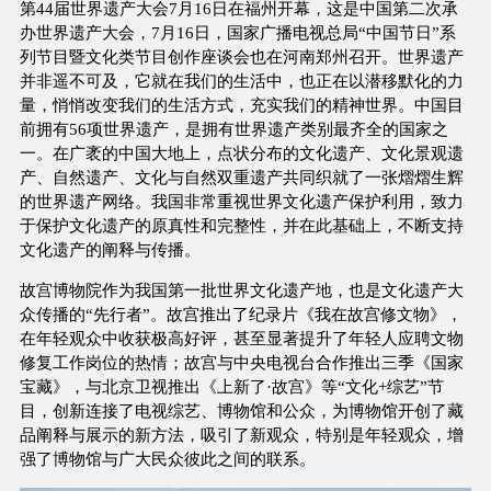
第44届世界遗产大会7月16日在福州开幕，这是中国第二次承
办世界遗产大会，7月16日，国家广播电视总局“中国节日”系
列节目暨文化类节目创作座谈会也在河南郑州召开。世界遗产
并非遥不可及，它就在我们的生活中，也正在以潜移默化的力
量，悄悄改变我们的生活方式，充实我们的精神世界。中国目
前拥有56项世界遗产，是拥有世界遗产类别最齐全的国家之
一。在广袤的中国大地上，点状分布的文化遗产、文化景观遗
产、自然遗产、文化与自然双重遗产共同织就了一张熠熠生辉
的世界遗产网络。我国非常重视世界文化遗产保护利用，致力
于保护文化遗产的原真性和完整性，并在此基础上，不断支持
文化遗产的阐释与传播。
故宫博物院作为我国第一批世界文化遗产地，也是文化遗产大
众传播的“先行者”。故宫推出了纪录片《我在故宫修文物》，
在年轻观众中收获极高好评，甚至显著提升了年轻人应聘文物
修复工作岗位的热情；故宫与中央电视台合作推出三季《国家
宝藏》，与北京卫视推出《上新了·故宫》等“文化+综艺”节
目，创新连接了电视综艺、博物馆和公众，为博物馆开创了藏
品阐释与展示的新方法，吸引了新观众，特别是年轻观众，增
强了博物馆与广大民众彼此之间的联系。