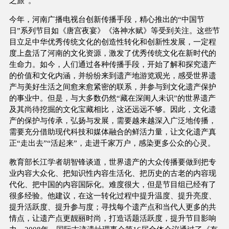
之旅”。
今年，河南广播电视台创新传播手段，精心推出的“中国节
日”系列节目如《唐宫夜宴》《洛神水赋》等受到关注。这些节
目立足中华优秀传统文化的创造性转化和创新性发展，一定程
度上盘活了河南的文化资源，激发了优秀传统文化在新时代的
生命力。如今，人们通过各种传播手段，开始了解和探究遗产
的价值和文化内涵，并纷纷来到遗产地游览观光，感受世界遗
产与美好生活之间愈来愈紧密的联系，并参与到文化遗产保护
的事业中。但是，与大多数仍然“藏在深闺人未识”的世界遗产
及其尚待挖掘的文化宝藏相比，这还远远不够。因此，文化遗
产的保护与传承，弘扬与发展，需要越来越深入广泛地传播，
需要充分借助现代科技和媒体融合的鲜活力量，让文化遗产真
正“走出去”“活起来”，走进千家万户，感染更多公众的心灵。
教育部长江学者胡智锋谈道，世界遗产的大众传播要做到把专
业内容大众化、把知识性内容生活化、把历史的古老的内容现
代化、把中国的内容国际化。难度很大，但是节目组已经有了
很多经验。他建议，在这一转化过程中提升温度、提升亮度、
提升活跃度、提升参与度；寻找每个遗产点和当代人更多的共
情点，让遗产点更靓丽时尚，打造话题活跃度，提升节目影响