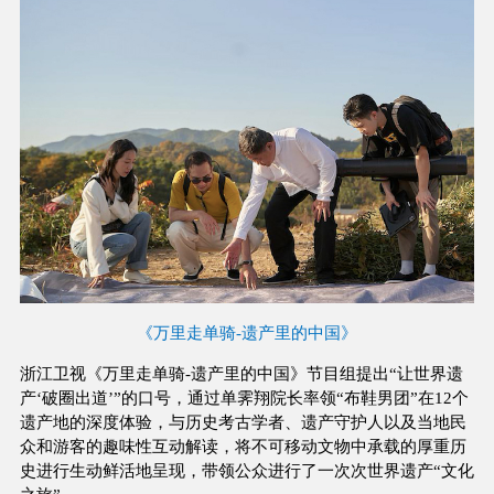
《万里走单骑-遗产里的中国》
浙江卫视《万里走单骑-遗产里的中国》节目组提出“让世界遗
产‘破圈出道’”的口号，通过单霁翔院长率领“布鞋男团”在12个
遗产地的深度体验，与历史考古学者、遗产守护人以及当地民
众和游客的趣味性互动解读，将不可移动文物中承载的厚重历
史进行生动鲜活地呈现，带领公众进行了一次次世界遗产“文化