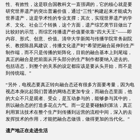
性、有效性，这是联合国教科文一直强调的，它的核心就是要
研究世界遗产的突出普遍价值，通过“三性”构建起来才能成为
世界遗产，这是学术性的专业支撑；其次，实现世界遗产的学
术、文化、社会三个转换，这个方面，遗产综艺类节目做出了
比较好的示范，而综艺传播遗产价值要依靠“四大天王”——即
内容、形式、创意、价值。清华大学新闻与传播学院常务副院
长、教授陈昌凤建议，传播文化遗产时“希望把融合延伸到生产
制作端，而不只是传播的矩阵化，目前的融合基本上到尾端，
真正的融合是把前面从开头部分的生产制作都要纳入进去的。
包括语态，到整个的关系的设定都应该是要从头开始，而不是
到传统端。”
“另外，电视态要真正转向融合态还有很多方面要考量，因为电
视态本身比起我们普通的网络态更加专业，而融合态里面，他
的大众不只是观者、受众，是互动参与的，能够参与其中的，
所以融合态的打造多花点力气。而一定是要碰触到算法，真正
利用算法技术在整个生产到传播到运营的流程中间，深入的去
发挥技术的作用，才能把融合态做强，做得更加的当代化。”
遗产地正在走进生活