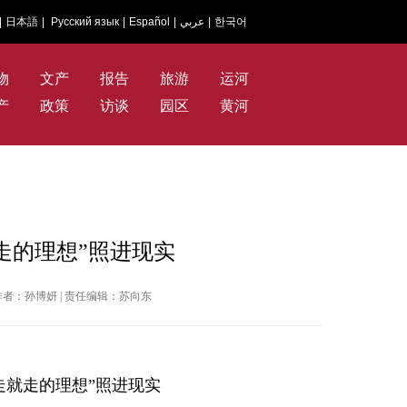
|
日本語
|
Русский язык
|
Español
|
عربي
|
한국어
物
文产
报告
旅游
运河
产
政策
访谈
园区
黄河
走的理想”照进现实
网 | 作者：孙博妍 | 责任编辑：苏向东