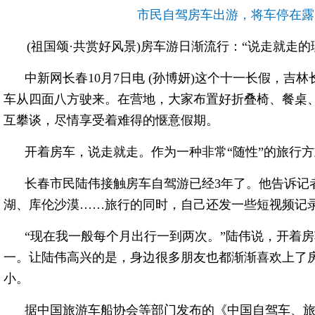
市民自驾房车出游，将车停在露
(祖国颂·共赏好风景)房车游日渐流行：“说走就走的
中新网长春10月7日电 (孙博妍)这个十一长假，
车从四面八方驶来。在营地，大家布置好折叠椅、餐桌
互攀谈，尽情享受着难得的惬意假期。
开着房车，说走就走。作为一种非常“随性”的旅行
长春市民陆伟接触房车自驾游已经3年了。他告诉记
湖、库伦沙漠……旅行的同时，自己还发一些短视频记
“现在我一般每个月出行一到两次。”陆伟说，开着
一。让陆伟高兴的是，身边很多朋友也都渐渐喜欢上了
小。
据中国旅游车船协会等部门发布的《中国自驾车、旅居车