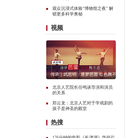
观众沉浸式体验“博物馆之夜” 解
锁更多科学奥秘
视频
传承｜武思明：逐梦芭蕾 红色舞不
息
北京人艺院长任鸣谈导演和演员
的关系
郑云龙：北京人艺对于学戏剧的
孩子是神圣的殿堂
热搜
176分钟的电影《长津湖》凭何引