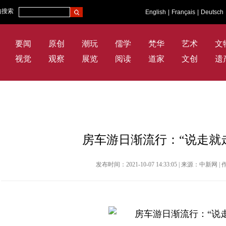
内搜索
English
|
Français
|
Deutsch
要闻
原创
潮玩
儒学
梵华
艺术
文
视觉
观察
展览
阅读
道家
文创
遗
房车游日渐流行：“说走就
发布时间：2021-10-07 14:33:05 | 来源：中新