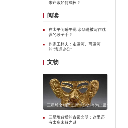
来它该如何成长？
阅读
在太平间睡午觉 余华是被写作耽
误的段子手？
作家王梓夫：走运河、写运河
的“漕运史公”
文物
三星堆文物再上新！含迄今为止最大
青铜神坛
三星堆背后的古蜀文明：这里还
有太多未解之谜