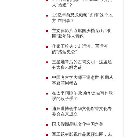
人“热追”？
1.9亿年前恐龙频频"光顾"这个地
方 咋回事？
主旋律影片点燃国庆档 影片“破
圈”获年轻人青睐
作家王梓夫：走运河、写运河
的“漕运史公”
三星堆背后的古蜀文明：这里还
有太多未解之谜
中国考古学大师王迅逝世 长期从
事夏商周考古
在太平间睡午觉 余华是被写作耽
误的段子手？
迪拜世博会中华文化馆香文化专
委会在京成立
国庆假期品味文化中国之美
军工题材影视作品频频出圈，未