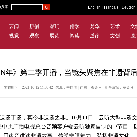
内搜索
English
|
Français
|
Deutsch
要闻
原创
潮玩
儒学
梵华
艺术
文
视觉
观察
展览
阅读
道家
文创
遗
N年》第二季开播，当镜头聚焦在非遗背后
发布时间：2021-10-12 11:38:42 | 来源：中国网 | 作者：秦金月 | 责任编辑：秦金月
遗遗于遗，莫令非遗遗之非。10月11日，云听大型非遗
中央广播电视总台音频客户端云听独家自制的IP节目，以
”，用声音讲述非遗故事，传递非遗魅力，弘扬非遗文化。