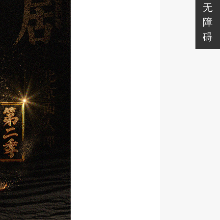
无
障
碍