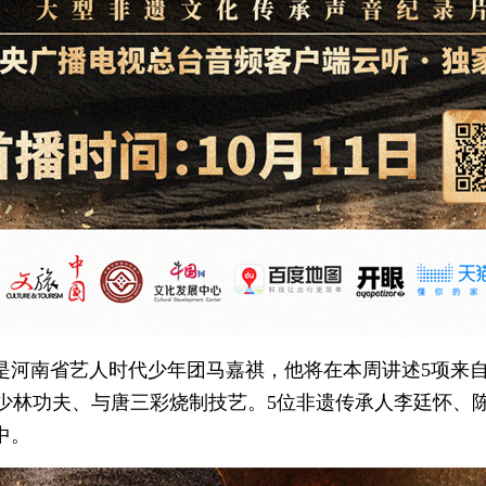
”是河南省艺人时代少年团马嘉祺，他将在本周讲述5项来
少林功夫、与唐三彩烧制技艺。5位非遗传承人李廷怀、
中。