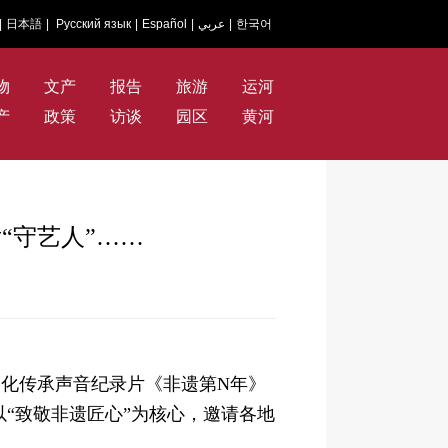
|
日本語
|
Русский язык
|
Español
|
عربي
|
한국어
物
文产
报告
旅游
运河
产
政策
访谈
园区
黄河
“守艺人”……
文化传承声音纪录片《非遗第N年》
“致敬非遗匠心”为核心，邀请各地