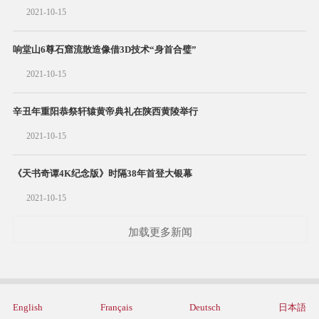
2021-10-15
响堂山6尊石窟流散造像借3D技术“身首合璧”
2021-10-15
辛丑年重阳恭祭轩辕黄帝典礼在陕西黄陵举行
2021-10-15
《天书奇谭4K纪念版》时隔38年首登大银幕
2021-10-15
加载更多新闻
English
Français
Deutsch
日本語