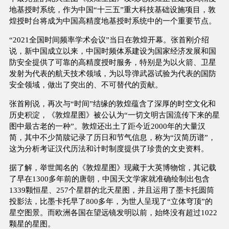
地基授时系统，作为中国“十三五”重大科技基础设施项目，敦
煌授时台将成为中国高精度地基授时系统中的一个重要节点。
“2021全国时间频率学术会议”当日在敦煌开幕。张首刚介绍
说，新中国成立以来，中国时频体系建设为国家经济发展和国
防安全提供了可靠的高精度授时服务，特别是为以火箭、卫星
发射为代表的航天技术领域，为以导弹武器试验为代表的国防
安全领域，做出了突出的、不可替代的贡献。
张首刚说，再次与“时间”结缘的敦煌蕴含了深厚的时空文化和
历史积淀，《敦煌星图》被公认为“一切文明古国流传下来的星
图中最古老的一种”。敦煌还出土了距今近2000年的大量汉
简，其中不少简牍记录了历日和节气信息，称为“汉简历谱”，
这为分析考证汉代历法和计时制度提供了珍贵的文史资料。
据了解，举世闻名的《敦煌星图》现藏于大英博物馆，其记载
了早在1300多年前的唐朝，中国天文学家就准确绘制出包含
1339颗恒星、257个星群的北天星图，并且运用了墨卡托圆筒
投影法，比墨卡托早了800多年，为世人呈现了“立体穹顶”的
星空图景。而欧洲各国在望远镜发明以前，始终没有超过1022
颗星的星图。