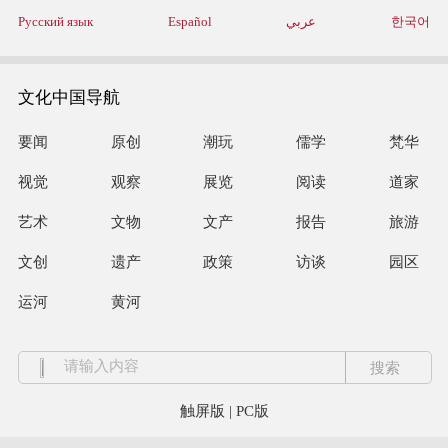
Русский язык
Español
عربي
한국어
文化中国导航
要闻
原创
潮玩
儒学
梵华
视觉
观察
展览
阅读
道家
艺术
文物
文产
报告
旅游
文创
遗产
政策
访谈
园区
运河
黄河
触屏版
|
PC版