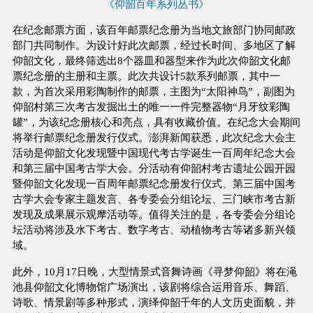
《仰韶百年系列丛书》
在纪念邮票方面，该百年邮票纪念册为当地文旅部门协同邮政
部门共同制作。为设计好此次邮票，经过长时间、多地区了解
仰韶文化，最终筛选出8个器皿和器型来作为此次仰韶文化邮
票纪念册的主册和主票。此次共设计5款系列邮票，其中一
款，为首次采用彩陶制作的邮票，主图为“太阳神鸟”，副图为
仰韶村第三次考古发掘出土的唯一一件完整器物“月牙纹彩陶
罐”，为该纪念册核心和亮点，具有收藏价值。在纪念大会期间
将举行邮票纪念册发行仪式。澎湃新闻获悉，此次纪念大会主
活动是仰韶文化发现暨中国现代考古学诞生一百周年纪念大会
和第三届中国考古学大会。分活动有仰韶村考古遗址公园开园
暨仰韶文化发现一百周年邮票纪念册发行仪式、第三届中国考
古学大会专家主题发言、各专委会分组论坛、三门峡市考古新
发现及成果展示观摩活动等。值得关注的是，各专委会分组论
坛活动将涉及水下考古、数字考古、动植物考古等诸多新兴领
域。
此外，10月17日晚，大型情景式音舞诗画《寻梦仰韶》将在渑
池县仰韶文化博物馆广场演出，该剧将综合运用音乐、舞蹈、
诗歌、情景剧等多种形式，演绎仰韶千年的人文历史面貌，并