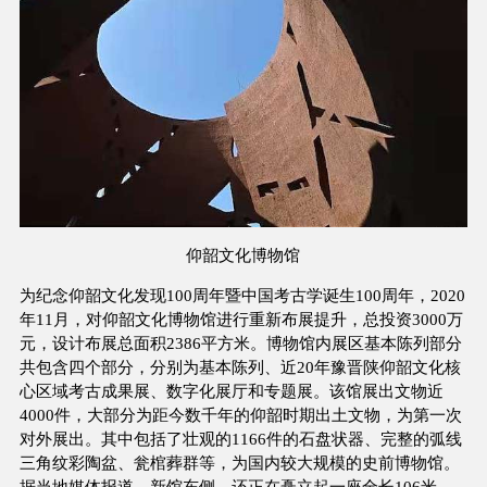
仰韶文化博物馆
为纪念仰韶文化发现100周年暨中国考古学诞生100周年，2020
年11月，对仰韶文化博物馆进行重新布展提升，总投资3000万
元，设计布展总面积2386平方米。博物馆内展区基本陈列部分
共包含四个部分，分别为基本陈列、近20年豫晋陕仰韶文化核
心区域考古成果展、数字化展厅和专题展。该馆展出文物近
4000件，大部分为距今数千年的仰韶时期出土文物，为第一次
对外展出。其中包括了壮观的1166件的石盘状器、完整的弧线
三角纹彩陶盆、瓮棺葬群等，为国内较大规模的史前博物馆。
据当地媒体报道，新馆东侧，还正在矗立起一座全长106米、