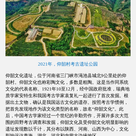
2021年，仰韶村考古遗址公园
仰韶文化遗址，位于河南省三门峡市渑池县城北9公里处的仰
韶村。仰韶文化也称彩陶文化，多数是粗陶。这是当作同系统
文化的代表名称。1921年10至12月，经中国政府批准，瑞典地
质学家安特生和我国考古学家袁复礼一起进行了首次发掘。根
据出土文物，确认是我国远古文化的遗存。按照考古学惯例，
把首先发现地作为该文化类型的名称，故名“仰韶文化”。此
后，中国考古学家经过一个世纪的辛勤劳作，开展许多次大范
围的田野考古调查和发掘，仰韶文化及受仰韶文化明显影响的
遗址发现数以千计，其分布以陕西、河南、山西为中心，文化
影响远达青海、湖北、河北和内蒙古边缘地区。