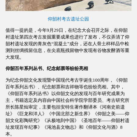
仰韶村考古遗址公园
值得一提的是，今年9月29日，在纪念大会召开之际，在仰韶
村遗址第四次考古发掘重要成果也进行了发布，不仅弄清了仰
韶村遗址发现的青灰色“混凝土”成分，还在人骨土样样品中检
测到丝绸残留信息，在尖底瓶残留物中发现有谷物发酵酒等重
大发现。
仰韶百年系列丛书、纪念邮票等纷纷亮相
为纪念仰韶文化发现暨中国现代考古学诞生100周年，《仰韶
百年系列丛书》、纪念邮票和吉祥物等也纷纷亮相。其中，
《仰韶百年系列丛书》以仰韶文化的发现与百年研究成果为
主，书籍选定及内容由中国社会科学院学部委员、考古研究所
所长陈星灿审定，主要包括安特生著作翻译本《河南史前遗
址》《巨龙和洋人》《中国北部之新生界》《仰韶之美——仰
韶文化彩陶研究》《从极地到中国》《圣地百年——仰韶村遗
址发现百年纪事》《渑池县文物志》和《仰韶文化与酒》8
本。