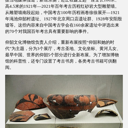
高4.5米的1921年—2021年百年考古历程红砂岩大型雕塑墙。
从雕塑墙南段起始，中国考古100年历程画卷徐徐展开—1921
年渑池仰韶村遗址、1927年北京周口店遗址群、1928年安阳殷
墟等。这些内容来自中国考古学会在160余家遗址中评选出来
的70个对我国百年考古具有重要影响的事件。
仰韶文化博物馆负责人介绍，重新布展按照“仰韶和她的时
代”为主题，分为3个展厅，考古圣地、文化坐标、黄河儿女、
最早中国、世界的仰韶5个部分进行全新布展。为了增加博物
馆的科普性，还专门设置了考古书房，各类考古书籍可供翻
阅。