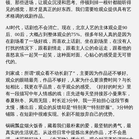
顿、那些进场，让观众沉浸和思考。停顿到掉一根针都能听得
见的感觉，那才是真正的好东西。我们需要给观众提供具有艺
术格调的戏剧作品。
AI时代，话剧也不会消亡。现在，北京人艺的主体观众是90
后、00后，大概占到整体观众的75%。很多年轻人真的是因为
在剧场看了一场好戏，而喜欢上话剧。坐在剧场里，在没有人
打扰的情况下，跟着剧情走，跟着主人公的命运走，跟着他的
喜怒哀乐一起哭一起笑，这种面对面、心贴心的感受是无可替
代的。
刘家成：所谓“观众看不动长剧了”，主要因为作品还不够好。
观众的眼睛最亮，作品不够好，人家为什么要浪费时间？与长
短相比，我更在乎品质，在乎观众的感受。《好好的时光》里
有一段描写中年人情感的戏：庄先进每天坚持接苏小曼乘车，
春夏秋冬、风雨无阻，时长近3分钟。我一开始担心这段节奏
太慢，播出后，观众的反馈却是“特别美”“特别舒服”。3分钟的
铺陈，在短剧中很难实现。长剧不能放弃自己的优势。
锅碗瓢盆烟火饭香，藏着我们最朴素的爱，最坚韧的勇气，最
真实的生活状态。从这些日常中提炼出来的作品，才不会悬