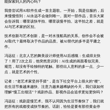
能探索到人的内心吗？
我曾尝试用AI软件生成一首主题歌。一开始，我是信服的，后
来慢慢悟到：AI永远不会做到唯一。面对一部作品，音乐大家
会告诉我：哪里该快半拍、哪里该慢半拍。这半拍之差，就是
AI与艺术家的区别。
技术创新与艺术创新，是一对水涨船高的关系。创作会不会被
AI取代？最终取决于作品的品质。被AI替代的多半是平庸之
作。
冯远征：北京人艺的舞美设计师使用AI后感慨：生成得太快
了！用了2次之后，他突然意识到：AI生成的画面看似完美、
规范，却没有手绘独特的笔触。那些出人意料的多一点、少一
点，就是艺术的个性。
记者：“老艺术家坚持手搓”，是当下社交平台上很火的“梗”。
在生活节奏越来越快、注意力越来越稀缺的今天，我们该如何
理解“慢工出细活”？戏剧作品、影视作品会追求更短更快吗？
冯远征：戏剧是慢艺术。我不认同因为生活节奏快了，我们就
把所有的戏都变成快节奏的。话剧，恰恰是要有那些黄金停