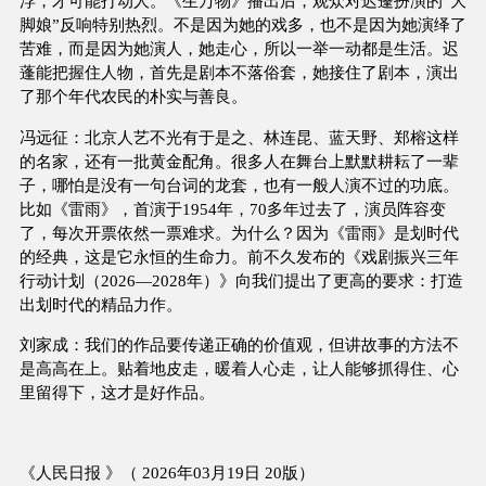
浮，才可能打动人。《生万物》播出后，观众对迟蓬扮演的“大
脚娘”反响特别热烈。不是因为她的戏多，也不是因为她演绎了
苦难，而是因为她演人，她走心，所以一举一动都是生活。迟
蓬能把握住人物，首先是剧本不落俗套，她接住了剧本，演出
了那个年代农民的朴实与善良。
冯远征：北京人艺不光有于是之、林连昆、蓝天野、郑榕这样
的名家，还有一批黄金配角。很多人在舞台上默默耕耘了一辈
子，哪怕是没有一句台词的龙套，也有一般人演不过的功底。
比如《雷雨》，首演于1954年，70多年过去了，演员阵容变
了，每次开票依然一票难求。为什么？因为《雷雨》是划时代
的经典，这是它永恒的生命力。前不久发布的《戏剧振兴三年
行动计划（2026—2028年）》向我们提出了更高的要求：打造
出划时代的精品力作。
刘家成：我们的作品要传递正确的价值观，但讲故事的方法不
是高高在上。贴着地皮走，暖着人心走，让人能够抓得住、心
里留得下，这才是好作品。
《人民日报 》（ 2026年03月19日 20版）