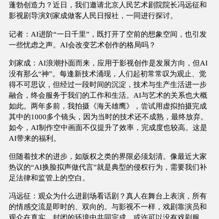
蓬勃创造力？近日，我们邀请北京人民艺术剧院院长冯远征和
影视剧导演刘家成做客人民日报社，一同进行探讨。
记者：AI进阶“一日千里”，既打开了空前的想象空间，也引发
一些忧虑之声。AI会改变艺术创作的格局吗？
刘家成：AI浪潮扑面而来，应用于影视创作是发展方向，但AI
没有那么“神”。每逢新技术涌现，人们起初常常叹为观止、觉
得不可思议，但经过一段时间的沉淀，技术与生产生活进一步
融合，终会服务于我们的工作和生活。AI与艺术的关系也大概
如此。两年多前，我拍摄《海天雄鹰》，尝试用虚拟拍摄完成
其中的1000多个镜头，因为当时的技术还不成熟，最终放弃。
如今，AI制作空中画面不仅提升了效率，完成度也较高。这是
AI带来的福利。
但随着技术的进步，如版权之类的界限必须划清。像最近大家
热议的“AI换脸拟声做代言”就是典型的侵权行为，需要我们补
足法律和监管上的空白。
冯远征：观众为什么进剧场看话剧？真人在舞台上表演，所有
的情感交流是即时的、双向的。与影视不一样，戏剧靠演员和
观众在真实、封闭的环境中共同完成。或许可以没有戏剧服