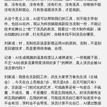
装、没有化装、没有布景、没有灯光、没有道具，但唯独不能
没有演员和观众。只有形成观演关系，才是戏剧。
从这个意义上说，AI是可以帮助我们的工具，但不能主宰创
作。包括AI在内，我认为科技赋能戏剧应当克制一些，不能让
技术在舞台上“抢”了演员的表演。我看过一些大制作戏剧，满
台炫酷的LED屏，灯光亮起时，你根本找不到演员在哪里。
刘家成：对，克制也应该是影视运用AI的原则。克制，不是刻
意回避技术，而是要用得准确、合理。
记者：AI生成视频的逼真程度让人难辨虚实，一些视频下面，
不乏“AI比很多流量明星演得好多了”的网评。真人演员会被AI
演员替代吗？
刘家成：我曾在京剧院工作。武生大家李万春先生演《古城
会》，今天在台上亮相走7步，明天是8步，后天可能只有3
步。京剧是一门程式化的艺术，可戏曲界还有一句老话：不疯
魔，不成活。魔，不是魔怔，而是忘我地投入。好演员都有这
样忘我的瞬间，忘我的时候，可能连演员自己都不知道笑中会
不会有泪，哭时会不会带笑。演员计算不出自己，AI通过数据