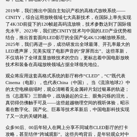
2019年，我们推出中国自主知识产权的高格式放映系统——
CINITY，综合运用放映领域七大高新技术，在国际上率先实现
了4K/3D前提下的120帧超高码流放映，技术参数达到了国际领
先水平。2023年，我们把CINITY技术与中国的LED产业优势相
结合，推出首套面向LED影厅的全国产化4K/120帧放映系统。
2025年，我们再进一步，成功研发出全球最薄、开孔率最大的
LED透声屏，完美实现了电影声音的“穿屏而出”。这些革新，
不仅填补了全球直显放映技术的空白，更标志着中国电影放映
技术和装备在高端放映领域占据全球领先地位。
观众将应用这套高格式系统的影厅称作“CLED”，“C”既代表
Cinema（电影），也代表China（中国）。当《流浪地球2》中
的太空电梯崩塌时，观众清晰看见金属碎片划过银幕的轨迹；
当《志愿军》三部曲中，战场扬起的尘土、眼角闪烁的泪光，
真切得仿佛触手可及——这些超越物理空间的视听体验，昭示
着在数字化、国产化、巨幕等技术革新后，中国电影科技实现
了又一次的关键跨越。
众多90后、00后年轻人在网上分享不同城市CLED影厅的打卡
攻略，甚至结伴“跨城观影”。这些共鸣背后，是年轻观众对中