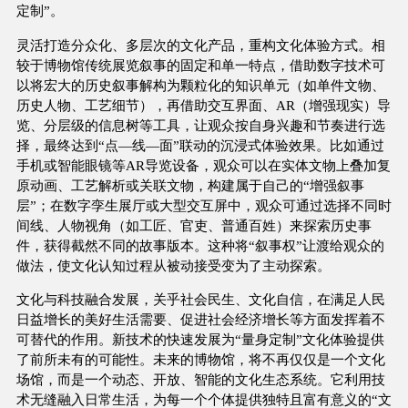
定制”。
灵活打造分众化、多层次的文化产品，重构文化体验方式。相
较于博物馆传统展览叙事的固定和单一特点，借助数字技术可
以将宏大的历史叙事解构为颗粒化的知识单元（如单件文物、
历史人物、工艺细节），再借助交互界面、AR（增强现实）导
览、分层级的信息树等工具，让观众按自身兴趣和节奏进行选
择，最终达到“点—线—面”联动的沉浸式体验效果。比如通过
手机或智能眼镜等AR导览设备，观众可以在实体文物上叠加复
原动画、工艺解析或关联文物，构建属于自己的“增强叙事
层”；在数字孪生展厅或大型交互屏中，观众可通过选择不同时
间线、人物视角（如工匠、官吏、普通百姓）来探索历史事
件，获得截然不同的故事版本。这种将“叙事权”让渡给观众的
做法，使文化认知过程从被动接受变为了主动探索。
文化与科技融合发展，关乎社会民生、文化自信，在满足人民
日益增长的美好生活需要、促进社会经济增长等方面发挥着不
可替代的作用。新技术的快速发展为“量身定制”文化体验提供
了前所未有的可能性。未来的博物馆，将不再仅仅是一个文化
场馆，而是一个动态、开放、智能的文化生态系统。它利用技
术无缝融入日常生活，为每一个个体提供独特且富有意义的“文