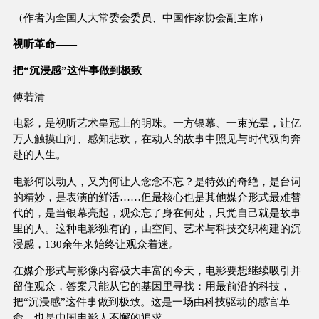
（作者为全国人大常委会委员、中国作家协会副主席）
视听革命——
把“沉浸感”这件事做到极致
傅若清
电影，是视听艺术皇冠上的明珠。一方银幕、一束光晕，让亿
万人触摸山河、感知悲欢，在动人的故事中照见与时代双向奔
赴的人生。
电影何以动人，又为何让人念念不忘？是特效的奇绝，是台词
的精妙，是表演的鲜活……但最核心也是其他媒介形式最难替
代的，是当银幕亮起，观众忘了身在何处，只觉自己就是故事
里的人。这种电影独有的，由空间、艺术与科技交织构建的沉
浸感，130余年来始终让观众着迷。
在媒介形式与影像内容极大丰富的今天，电影要想继续吸引并
留住观众，答案只能从它的基因里寻找：用最前沿的科技，
把“沉浸感”这件事做到极致。这是一场由科技驱动的感官革
命，也是中国电影人不懈的追求。