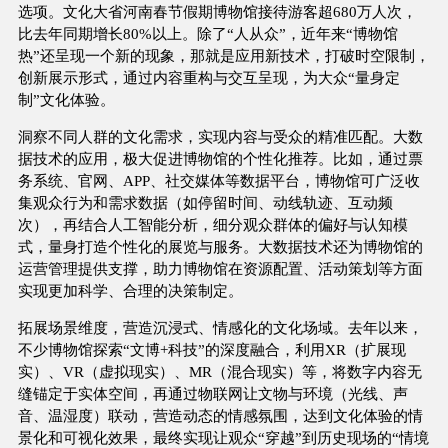
选项。文化大省河南春节假期博物馆接待游客超680万人次，
比去年同期增长80%以上。除了“人从众”，近年来“博物馆
热”还呈现一个新的现象，那就是应用新技术，打破时空限制，
创新展示形式，通过内容重构与交互呈现，为大众“量身定
制”文化体验。
洞察不同人群的文化需求，实现内容与受众的精准匹配。大数
据技术的应用，极大促进博物馆的个性化推荐。比如，通过票
务系统、官网、APP、社交媒体等数据平台，博物馆可广泛收
集观众行为和需求数据（如停留时间、动线轨迹、互动频
次），再结合人工智能分析，细分观众群体的偏好与认知模
式，量身打造个性化的展览与服务。大数据技术还为博物馆的
运营管理提供支撑，助力博物馆在资源配置、活动策划等方面
实现更加科学、合理的决策制定。
拓展场景维度，营造沉浸式、情感化的文化场域。去年以来，
不少博物馆探索“文博+科技”的深度融合，利用XR（扩展现
实）、VR（虚拟现实）、MR（混合现实）等，将数字内容无
缝锚定于实体空间，再通过物联网让文物与环境（光线、声
音、温湿度）联动，营造动态的情感氛围，达到文化体验的情
景化和可视化效果，最终实现让观众“穿越”到历史现场的“情境