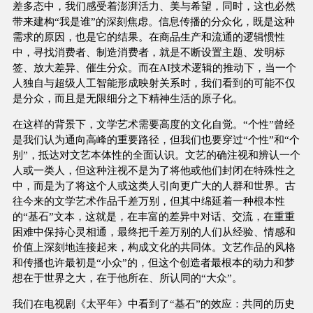
差多态中，我们感受着澎湃活力、美与希望，同时，这也必然
带来建构“我是谁”的深刻焦虑。信息传播的分众化，既是这种
需求的原因，也是它的结果。在商品生产和流通的逻辑惯性
中，寻找消费者、制造消费者，就是不断设置主题、发明标
签、放大差异、催生分众。而在AI技术逻辑的推动下，当一个
人独自与超级人工智能形成映射关系时，我们看到的可能不仅
是分众，而且是无限细分之下精神生活的原子化。
在这样的背景下，文学艺术需要高度的文化自觉。“个性”曾经
是我们认为通向高峰的重要路径，但我们也要穿过“个性”和“个
别”，抵达对文艺本体性的全面认识。文艺的确注视和辨认一个
人或一类人，但这种注视不是为了将他或他们封闭在特殊性之
中，而是为了将这个人或这类人引向更广大的人群和世界。古
往今来的文学艺术作品千差万别，但其中绵延着一种根本性
的“基石”文本，这就是，在丰富的差异中对话、交流，在重重
困难中保持心灵相通，最终把千差万别的人们从经验、情感和
价值上深刻地连接起来，构成文化的共同体。文艺作品的风格
和传播也许最初是“小众”的，但这个创造者最根本的动力和梦
想在于世界之大，在于他所在、所认同的“大众”。
我们在电视剧《太平年》中看到了“基石”的效应：共同的历史