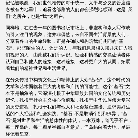
记忆被唤醒，我们世代相传的对于统一、太平与公义的普遍信
念被有力地重申，追看这部剧的人们都会强烈地感到，这是“我
们”之所在，也是“我”之所在。
同样地，在过去一年的图书出版市场上，非虚构和素人写作成
为引人注目的现象，这并非偶然，来自不同生活背景的人们，
分享着各自的生命经验，正是在确认和构筑我们共同的“基
石”。那些陌生的人、遥远的人，与我们息息相关却并未进入我
们视野的人，由此被我们所认识。经验和情感的交换让读者体
认到自己和他人的连接，这种连接、这种更广大的认同，拓展
着我们的精神世界和生活世界。
在分众传播中构筑文化上和精神上的大众“基石”，这个时代的
文学和艺术面临着巨大的考验和广阔的可能性。这个“基石”文
本不是抽象的，它深深扎根于中华民族共同的文化传统和历史
记忆，扎根于社会主义核心价值观，扎根于中华民族伟大复兴
的历史进程，扎根于我们与他人和社会紧密连接、追求美好生
活的个人经验和社会实践。“基石”不是取消个别和殊异，“基
石”是对世界和生活的总体性的体认，一本万殊，道无乎不在，
每一座岛屿、每一颗星星都自有意义，但岛屿向着大地，星辰
标记着星空。