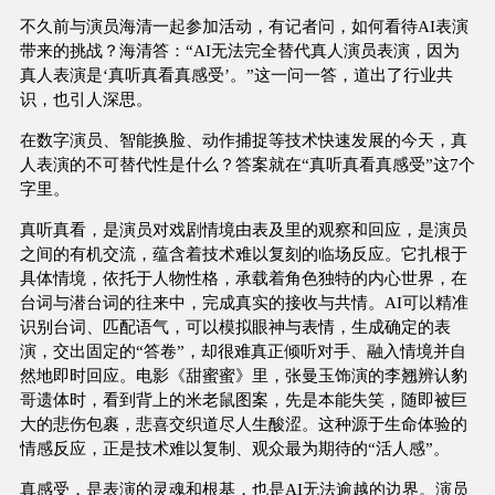
不久前与演员海清一起参加活动，有记者问，如何看待AI表演
带来的挑战？海清答：“AI无法完全替代真人演员表演，因为
真人表演是‘真听真看真感受’。”这一问一答，道出了行业共
识，也引人深思。
在数字演员、智能换脸、动作捕捉等技术快速发展的今天，真
人表演的不可替代性是什么？答案就在“真听真看真感受”这7个
字里。
真听真看，是演员对戏剧情境由表及里的观察和回应，是演员
之间的有机交流，蕴含着技术难以复刻的临场反应。它扎根于
具体情境，依托于人物性格，承载着角色独特的内心世界，在
台词与潜台词的往来中，完成真实的接收与共情。AI可以精准
识别台词、匹配语气，可以模拟眼神与表情，生成确定的表
演，交出固定的“答卷”，却很难真正倾听对手、融入情境并自
然地即时回应。电影《甜蜜蜜》里，张曼玉饰演的李翘辨认豹
哥遗体时，看到背上的米老鼠图案，先是本能失笑，随即被巨
大的悲伤包裹，悲喜交织道尽人生酸涩。这种源于生命体验的
情感反应，正是技术难以复制、观众最为期待的“活人感”。
真感受，是表演的灵魂和根基，也是AI无法逾越的边界。演员