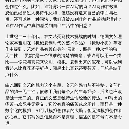
有代表作品的艺术家，大家只知道AI能创作，但谁也记不住AI
创作过什么。比如，谁能背出一首AI写的诗？AI诗作在数量上
恐怕已经超过人类诗作总和，但还没有迎来自己的李白与杜
甫。还可以换一种问法，我们谁被AI创作的作品感动落泪过？
谁在AI作品中真切感受到自己生活中的困惑？
上世纪二三十年代，在文艺受到技术挑战的时刻，德国文艺理
论家本雅明在《机械复制时代的艺术作品》《摄影小史》等著
作中提到，艺术作品有其自身的“灵韵”，那是一种永恒的独一
无二性。“灵韵”是一个很难说清楚的概念，或许可以用一个类
比——假花与真花来说明。模拟、复制出来的假花，可以做到
看起来比真花还要鲜艳，闻起来比真花还要芬芳，但总是缺了
点什么。
由此回到文艺的魅力这个主题。文艺的魅力从不神秘，文艺作
品的独一无二性，依赖于我们每个人的生命经验，后者也应该
是独一无二的。真正的文艺是独特生命经验的传达。AI写出的
痛苦与欢乐并无意义，它没有真的痛苦或欢乐过，而只是一种
数字化的模拟。AI可以模拟创作者的大脑，但无法模拟创作者
的心灵。它书写的是信息而不是真理，描述的是符号而不是命
运。