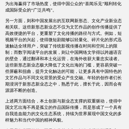
为出海赢得了市场热度，使得中国公众的“喜闻乐见”顺利转化
成国际受众的“广泛共鸣”。
另一方面，则和中国发展出的互联网新形态、文化产业新业态
相关联。这些新形态新业态不仅为文艺作品的创作传播提供了
高效便捷的平台，更重塑了文化传播的路径与方式。例如，短
视频平台的兴起，使得微短剧能够以轻量化、碎片化的形式迅
速触达全球用户，突破了传统影视传播在时间和空间上的限
制；而数字阅读平台的发展，则让中国网络文学得以跨越语言
的壁垒，通过翻译和本土化运营，在海外收获大量忠实读者。
这些新形态新业态极大降低了文化出海的门槛，更容易突破一
些屏蔽和扭曲，提升文化触达的可能，让更多具有中国特色的
文艺作品与不同文化背景的受众产生交融。年轻的创作者们长
期浸润于新形态新业态之中，熟悉于此，擅长于此，因而会有
源源不断的创造。
上述两方面结合，本土创新与新业态支撑的双重驱动，使得中
国文艺出海不再是孤立的作品国际传播，而是形成了一个具有
自我造血能力的文化生态系统，持续为世界展现中国文化的多
样魅力和当代中国的精神风貌。