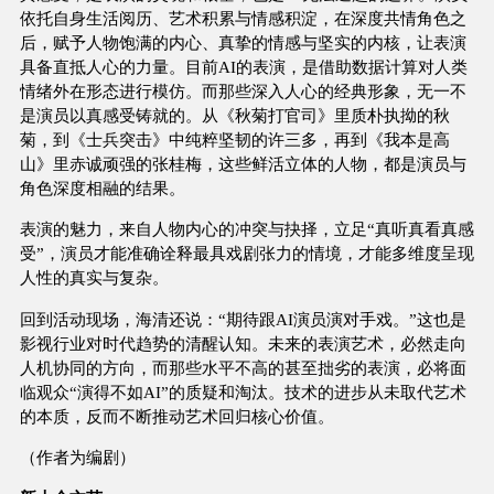
依托自身生活阅历、艺术积累与情感积淀，在深度共情角色之
后，赋予人物饱满的内心、真挚的情感与坚实的内核，让表演
具备直抵人心的力量。目前AI的表演，是借助数据计算对人类
情绪外在形态进行模仿。而那些深入人心的经典形象，无一不
是演员以真感受铸就的。从《秋菊打官司》里质朴执拗的秋
菊，到《士兵突击》中纯粹坚韧的许三多，再到《我本是高
山》里赤诚顽强的张桂梅，这些鲜活立体的人物，都是演员与
角色深度相融的结果。
表演的魅力，来自人物内心的冲突与抉择，立足“真听真看真感
受”，演员才能准确诠释最具戏剧张力的情境，才能多维度呈现
人性的真实与复杂。
回到活动现场，海清还说：“期待跟AI演员演对手戏。”这也是
影视行业对时代趋势的清醒认知。未来的表演艺术，必然走向
人机协同的方向，而那些水平不高的甚至拙劣的表演，必将面
临观众“演得不如AI”的质疑和淘汰。技术的进步从未取代艺术
的本质，反而不断推动艺术回归核心价值。
（作者为编剧）