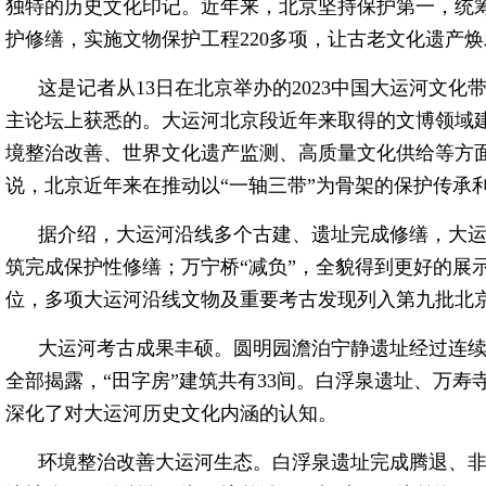
独特的历史文化印记。近年来，北京坚持保护第一，统
护修缮，实施文物保护工程220多项，让古老文化遗产
这是记者从13日在北京举办的2023中国大运河文
主论坛上获悉的。大运河北京段近年来取得的文博领域
境整治改善、世界文化遗产监测、高质量文化供给等方面
说，北京近年来在推动以“一轴三带”为骨架的保护传承
据介绍，大运河沿线多个古建、遗址完成修缮，大
筑完成保护性修缮；万宁桥“减负”，全貌得到更好的展
位，多项大运河沿线文物及重要考古发现列入第九批北
大运河考古成果丰硕。圆明园澹泊宁静遗址经过连续
全部揭露，“田字房”建筑共有33间。白浮泉遗址、万
深化了对大运河历史文化内涵的认知。
环境整治改善大运河生态。白浮泉遗址完成腾退、