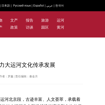
|
日本語
|
Русский язык
|
Español
|
عربي
|
한국어
物
文产
报告
旅游
运河
产
政策
访谈
园区
黄河
助力大运河文化传承发展
华网 | 作者：罗鑫 | 责任编辑：秦金月
的大运河北京段，古迹丰富、人文荟萃，承载着