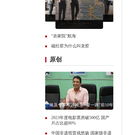
“农家院”航海
磁灶窑为什么叫龙窑
原创
埃及专家希沙姆:“一带一路”前10年只
是开始
2023年度电影票房破500亿 国产
片占比超80%
中国非遗馆晋戏悠扬 国家级非遗