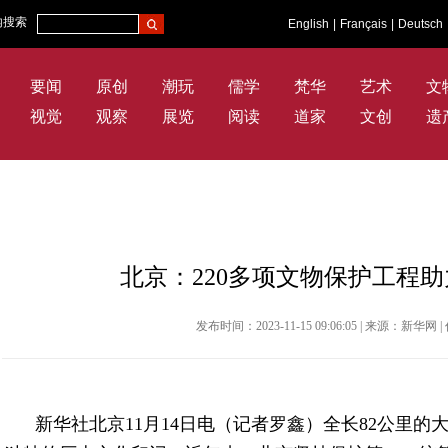
内搜索
English
|
Français
|
Deutsch
要闻
原创
潮玩
儒学
梵华
艺术
文
视觉
观察
展览
阅读
道家
文创
遗
北京：220多项文物保护工程
发布时间：2023-11-15 09:06:05 | 来源：新
新华社北京11月14日电（记者罗鑫）全长82公里