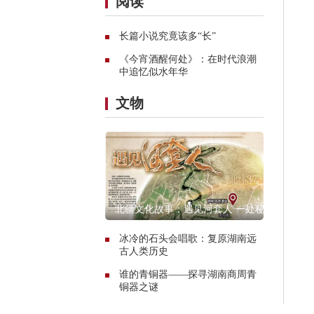
阅读
长篇小说究竟该多“长”
《今宵酒醒何处》：在时代浪潮
中追忆似水年华
文物
北疆文化故事：遇见河套人 一处秘
境的惊艳传奇
冰冷的石头会唱歌：复原湖南远
古人类历史
谁的青铜器——探寻湖南商周青
铜器之谜