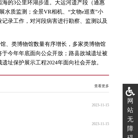
西海的3公里环湖步道。大运河遗产段（通惠
展水质监测；全景VR相机、“文物e巡查”小
业记录工作，对河段病害进行勘察、监测以及
物馆、类博物馆数量有序增长，多家类博物馆
将于今年年底面向公众开放；路县故城遗址被
遗址保护展示工程2024年面向社会开放。
查看更多
网
2023-11-15
站
无
2023-11-15
障
碍