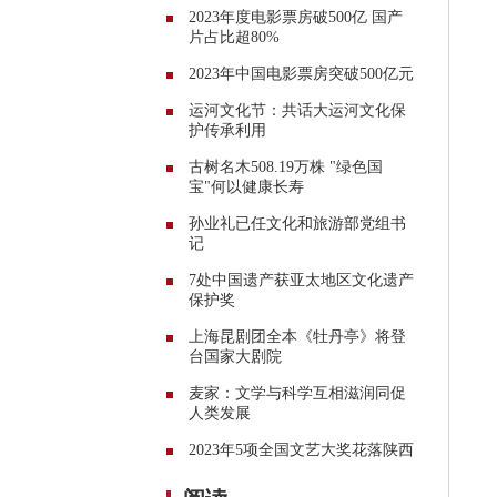
2023年度电影票房破500亿 国产
片占比超80%
2023年中国电影票房突破500亿元
运河文化节：共话大运河文化保
护传承利用
古树名木508.19万株 "绿色国
宝"何以健康长寿
孙业礼已任文化和旅游部党组书
记
7处中国遗产获亚太地区文化遗产
保护奖
上海昆剧团全本《牡丹亭》将登
台国家大剧院
麦家：文学与科学互相滋润同促
人类发展
2023年5项全国文艺大奖花落陕西