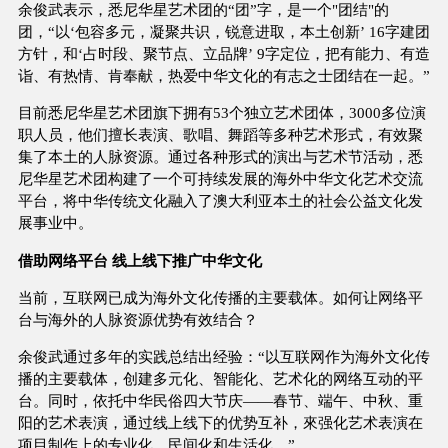
余俊武表示，悉尼华星艺术团的“团”字，是一个"团结"的
团，“以‘包容多元，凝聚共识，锐意进取，本土创新’ 16字建团
方针，和‘占时段、聚节点、立品牌’ 9字定位，把有能力、有造
诣、有热情、肯奉献，热爱中华文化的有志之士团结在一起。”
目前悉尼华星艺术团旗下拥有53个独立艺术团体，3000多位演
职人员，他们擅长表演、歌唱、舞蹈等多种艺术形式，有效聚
集了本土的人脉资源。通过各种形式的演出与艺术节活动，悉
尼华星艺术团构建了一个可持续发展的海外中华文化艺术交流
平台，将中华传统文化融入了澳大利亚本土的社会公益文化发
展事业中。
借助网络平台 线上线下推广中华文化
当前，互联网已成为海外文化传播的主要载体。如何让网络平
台与海外的人脉资源优势有效结合？
余俊武通过多年的实践总结出经验：“以互联网作为海外文化传
播的主要载体，创建多元化、智能化、艺术化的网络互动的平
台。同时，依托中华民俗四大节庆——春节、端午、中秋、重
阳的艺术表演，通过线上线下的优势互补，來强化艺术表演在
项目制作上的专业化、民间化和生活化。”