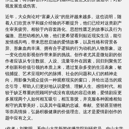
视发展造成伤害。
近年，大众舆论对“富豪人设”的批评越来越多。这也说明，随
着人们欣赏水平和媒介经验的不断提升，他们已经对这类剧产
生审美疲劳。相较于内容套路化、思想性匮乏的故事以及行为
偏激、思想幼稚的人物，他们更希望看到贴近现实生活，能引
发情感共鸣，带来思想启迪的爱情故事，以及性格和背景各
异、形象血肉丰满、拥有合乎逻辑的行为动机的人物形象。这
一变化也给影视创作带来新的挑战。创作者尤其是微短剧的创
作者应该从专注数据、人设、流量等外在因素，回归到聚焦艺
术创新和价值引领的本质上来，透过复杂多变的生活表象，敏
锐捕捉、艺术呈现时代的脉搏、社会的问题和人们的精神走
向，用影像为观众提供一种观察现实的窗口，并给出适当的观
念引导，帮助人们更好地认识爱情、理解人生、感悟时代。相
较于缺乏尊重的照顾呵护或没有底线的容忍依赖，爱情剧应更
多展现两个人如何相互吸引，相互靠拢，并克服各种困难相知
相守的真挚美好，以及其中蕴藏的忠诚、奉献、坚韧甚至牺牲
等崇高情操，弘扬积极健康的价值理念。这才是爱情剧创作的
题中应有之义。
(作者：刘黎明，系中山大学新闻传播学院副研究员、中山大学