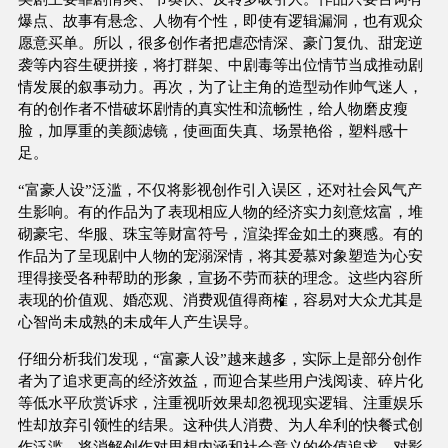
爆点、故事有悬念、人物有个性，即使有逻辑漏洞，也有观众
愿意买单。所以，很多创作者把虐恋情深、豪门复仇、甜宠逆
袭等内容生硬拼接，将打群架、中剧毒等出位情节当成推动剧
情发展的叙事动力。再次，为了让主角的造型动作帅气迷人，
有的创作者不惜破坏剧情的真实性和流畅性，给人物磨皮瘦
脸，加厚重的美颜滤镜，使画面失真、场景艳俗，塑料感十
足。
“富豪人设”泛滥，不仅将影视创作引入误区，还对社会风气产
生影响。有的作品为了表现相应人物的经济实力刻意炫富，堆
砌豪宅、华服、珠宝等财富符号，渲染挥金如土的爽感。有的
作品为了呈现剧中人物的宠溺深情，将其爱慕对象塑造为心安
理得接受各种帮助的形象，宣扬不劳而获的理念。这些内容所
表现的价值观、婚恋观、消费观值得商榷，容易对大众尤其是
心智尚未成熟的未成年人产生误导。
仔细分析我们发现，“富豪人设”越来越多，实际上是部分创作
者为了追求更高的经济效益，而迎合某些用户浅阅读、碎片化
等低水平欣赏诉求，注重视听效果却忽视现实逻辑、注重娱乐
性却放弃引领性的结果。这种供人消费、为人牟利的快餐式创
作泛滥，将消解创作对思想内涵和社会意义的价值追求，对影