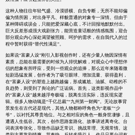
这种人物往往年轻气盛、冷漠骄横、自负专断，无所不能却偏
偏为情所困，对出身平凡、样貌普通的对象专一深情。但由于
某种障碍或误会，只能把爱深藏心底，不计回报地默默付出。
巨大反差形成强大戏剧张力，能营造童话般的情感氛围，迎合
部分观众内心深处渴望被照顾、呵护的需求，在自我代入的过
程中暂时获得“替代性满足”。
如果说“富豪人设”刚引入影视创作时，还有少量人物因深情有
素质，总能在最需要的时候为人排忧解难，对观众心中理想伴
侣的想象有所呼应，受到一些观众的追捧，那么近年来随着微
短剧迅猛发展，创作者为了吸引眼球、增加流量、获得盈利，
在“富豪人设”的塑造上越跑越偏，形成尴尬、油腻、幼稚的不
良趋势，则受到了舆论的广泛诟病。首先，这类影视作品中
的“富豪人设”越来越浮夸极端，脱离生活实际，违反现实逻
辑。很多人物动辄是“千亿总裁”“九州第一财阀”。无论故事背
景发生在古代还是现代，其他人物都称呼角色为“老板”“少
爷”，以衬托其尊贵地位。与之相对应的角色一般身世凄惨，且
遭遇人生低谷。其次，创作思路套路化、故事讲述离奇化、台
词表演夸张化，导致作品缺乏常识、挑战常理、无视常情。这
类剧主要靠剧情爽、节奏快、反转多吸引人。作品只要台词有