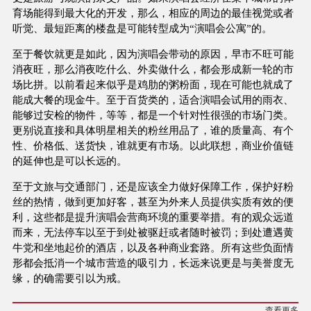
育场能得到最大化的开发，那么，相应的周边的最佳视觉或者
听觉、最短距离的楼盘是可能转型成为“演唱会公寓”的。
至于餐饮就更是如此，因为演唱会带动的原因，早市不旺可能
消夜旺，那么消夜吃什么、外卖做什么，都会形成新一轮的市
场比拼。以前看起来似乎是鸡肋的粥粉面，现在可能也就成了
能成大餐的现金牛。至于百货类的，适合演唱会试用的雨衣、
能够过安检的物件，等等，都是一个针对性很强的市场门类。
更别说直接和具体明星相关的粉丝用品了，谁的质量高、有个
性、价格低、送货快，谁就更有市场。以此联想，商业价值链
的延伸也是可以长远的。
至于文旅与交通部门，还是应该全力做好保障工作，保护好粉
丝的热情，做到更加好客，甚至为外来人员提供实质有效的便
利，这些都是提升演唱会营商环境的重要举措。有的观众远道
而来，无法停车以至于到处被驱赶或者随时被罚；到处遭遇黄
牛党和坐地起价的酒店，以及各种商业套路。所有这些负面情
形都会抵消一个城市营造的吸引力，长远来说更是与美誉度无
缘，的确需要引以为戒。
查看更多