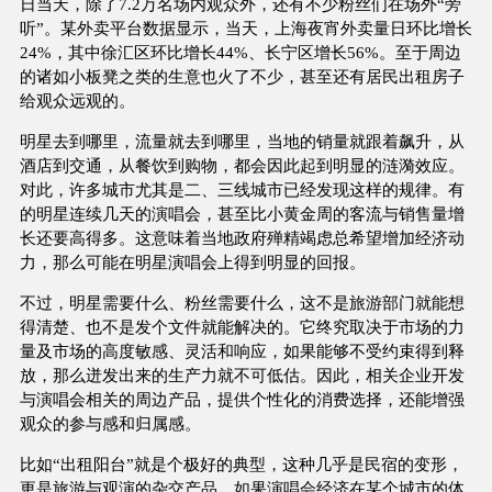
日当天，除了7.2万名场内观众外，还有不少粉丝们在场外“旁
听”。某外卖平台数据显示，当天，上海夜宵外卖量日环比增长
24%，其中徐汇区环比增长44%、长宁区增长56%。至于周边
的诸如小板凳之类的生意也火了不少，甚至还有居民出租房子
给观众远观的。
明星去到哪里，流量就去到哪里，当地的销量就跟着飙升，从
酒店到交通，从餐饮到购物，都会因此起到明显的涟漪效应。
对此，许多城市尤其是二、三线城市已经发现这样的规律。有
的明星连续几天的演唱会，甚至比小黄金周的客流与销售量增
长还要高得多。这意味着当地政府殚精竭虑总希望增加经济动
力，那么可能在明星演唱会上得到明显的回报。
不过，明星需要什么、粉丝需要什么，这不是旅游部门就能想
得清楚、也不是发个文件就能解决的。它终究取决于市场的力
量及市场的高度敏感、灵活和响应，如果能够不受约束得到释
放，那么迸发出来的生产力就不可低估。因此，相关企业开发
与演唱会相关的周边产品，提供个性化的消费选择，还能增强
观众的参与感和归属感。
比如“出租阳台”就是个极好的典型，这种几乎是民宿的变形，
更是旅游与观演的杂交产品。如果演唱会经济在某个城市的体