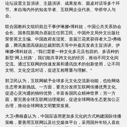
论坛设置主旨演讲、主题演讲、成果发布、圆桌对话等多个环
节。来自海内外的知名学者、互联网企业代表、华侨华人与
会。
联合国教科文组织前总干事伊琳娜•博科娃，中国公共关系协会
会长、国务院新闻办原副主任郭卫民，中国外文局外文出版社
荣誉英文主编、中国政府友谊奖、首届兰花奖获得者大卫•弗格
森，腾讯集团高级副总裁郭凯天等中外嘉宾发表主旨演讲。伊
琳娜•博科娃说，“我们需要一种文化多元且包容的、多语种的
新型‘网上丝路’，我们能共享跨文化的经历，推动不同文化间
交流。通过互联网的快速发展和通讯技术的创新使用，让不同
文明、文化交流对话，促进互相尊重与理解。”
郭卫民认为，互联网赋予全球多元文化交流新动能，也给网络
生态带来新挑战。一方面，要充分发挥互联网传播优秀文化、
促进心灵沟通的独特优势，丰富各国民众精神世界；另一方
面，要完善全球互联网治理规则，促进全球网络生态更加公正
合理，推动全球网络文明繁荣发展。
大卫•弗格森认为，中国应该用更加多元化的方式构建国际传播
策略，要善用互联网以及社交媒体平台，采用国外年轻人喜欢