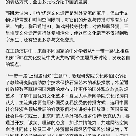
的表达方式，全面多元地介绍中国的发展。
郭凯天认为，中华优秀文化遗产是对外交流的宝库，但由于文
物保护需要和时间空间限制，对它们的开发与传播时常有所保
留。为此，腾讯通过AI、游戏科技等技术，对敦煌藏经洞、三
星堆等文化遗产进行修复和活化，使这些文化遗产不仅得到数
字永生，还有望更多参与文化交流。
在主题演讲中，来自不同国家的中外学者从“‘一带一路’上相遇
相知”和“在文化交流中共识共鸣”两个主题展开讨论，发表各自
的观点。
“‘一带一路’上相遇相知”主题中，敦煌研究院院长苏伯民介绍
了敦煌研究院借助数字技术保护石窟艺术的积极探索，希望通
过敦煌数字藏经洞国际版的发布，让更多的国外观众欣赏敦煌
艺术，了解中国优秀文化艺术；复旦大学新闻学院院长张涛甫
认为，主流媒体要善用外国受众易接受的传播方式，选用中国
社会经济各领域发展的鲜活案例对外讲好中国故事；英国皇家
社会科学院院士、北京师范大学外籍教授罗伯特•沃克认为，要
通过开放、诚实、理解的态度，加强共情能力，共建网络空间
命运共同体；埃及工业与外贸部首席经济学家希沙姆认为，互
联网技术的发展给不同文明间的交流提供了更多便利，人们可