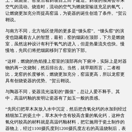
上，燃烧室、窑室沿着斜坡自上而下建造。斜坡的倾角会带来
空气的流动。烧造时，流动的空气为燃烧室输送充足的氧气，
让燃烧更加充分而提高窑温，为瓷器的诞生创造了条件。”贺云
翱说。
与南方不同，北方地区使用的更多是“馒头窑”。“馒头窑”的演
变也隐藏着古人的智慧，最初，窑的烟囱在顶部，下方是燃烧
室，虽然这种设计有利于氧气的进入，但是热量流失也快。慢
慢地，先民们将把烟囱移到了窑室的下部。
“这样，燃烧的热焰撞上窑室的顶部再向下俯冲，实际上是对器
物的再一次烧制，然后排出去。当然，就早期而言，二者相
比，龙窑的长度够长，燃烧更加充分，窑温更高，所以龙窑更
具有创烧瓷器的优势。”贺云翱说。
与陶器不同，瓷器流光溢彩的“颜值”，总让人爱不释手。其
中，高温钙釉的发明让瓷器有了如玉一般的质感。
“先民们把草木灰放入水中沉淀，然后把含氧化钙的水加到经过
精细加工的瓷土中，草木灰中含有较高含量的氧化钙，这种含
氧化钙较高的材料就是高温钙釉材料，把它施用于瓷土制作的
器物上，经过1100摄氏度到1200摄氏度左右的高温烧制后，表