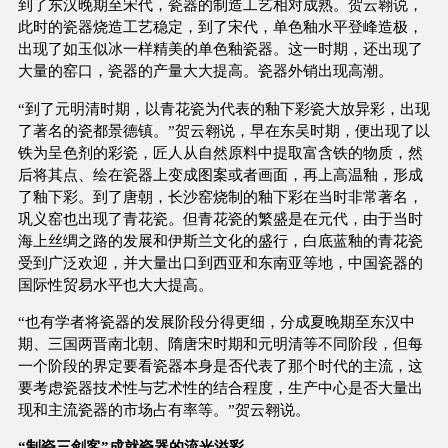
到了东汉晚期至宋代，瓷器的制造工艺相对成熟。贺云翱说，
此时的瓷器烧造工艺稳定，到了宋代，单色釉水平登峰造极，
出现了如玉似冰一样精美的单色釉瓷器。这一时期，还出现了
大量的窑口，瓷器的产量大大提高。瓷器外销出现高潮。
“到了元明清时期，以青花瓷为代表的釉下彩瓷大放异彩，出现
了著名的瓷都景德镇。”贺云翱说，早在东吴时期，便出现了以
铁为呈色剂的彩瓷，匠人从自然原料中提取富含铁的物质，然
后将其点、绘在瓷器上变成图案或者画面，再上高温釉，形成
了釉下彩。到了唐朝，长沙窑烧制的釉下彩在当时非常著名，
巩义窑也出现了青花瓷。但青花瓷的繁盛是在元代，由于当时
海上丝绸之路的发展和伊斯兰文化的盛行，白底蓝釉的青花瓷
受到广泛欢迎，并大量出口到西亚和东南亚等地，中国瓷器的
国际性贸易水平也大大提高。
“也有学者将瓷器的发展阶段分得更细，分成夏晚期至东汉中
期、三国两晋南北朝、隋唐宋时期和元明清等不同阶段，但每
一个阶段的界定要看瓷器本身是否代表了那个时代的主流，这
要考虑瓷器技术性与艺术性的结合程度，生产中心是否大量出
现和主流瓷器的市场占有率等。”贺云翱说。
“制瓷三剑客”成就瓷器的流光溢彩