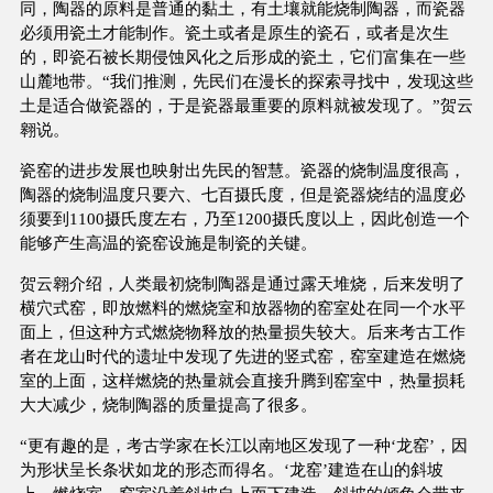
同，陶器的原料是普通的黏土，有土壤就能烧制陶器，而瓷器
必须用瓷土才能制作。瓷土或者是原生的瓷石，或者是次生
的，即瓷石被长期侵蚀风化之后形成的瓷土，它们富集在一些
山麓地带。“我们推测，先民们在漫长的探索寻找中，发现这些
土是适合做瓷器的，于是瓷器最重要的原料就被发现了。”贺云
翱说。
瓷窑的进步发展也映射出先民的智慧。瓷器的烧制温度很高，
陶器的烧制温度只要六、七百摄氏度，但是瓷器烧结的温度必
须要到1100摄氏度左右，乃至1200摄氏度以上，因此创造一个
能够产生高温的瓷窑设施是制瓷的关键。
贺云翱介绍，人类最初烧制陶器是通过露天堆烧，后来发明了
横穴式窑，即放燃料的燃烧室和放器物的窑室处在同一个水平
面上，但这种方式燃烧物释放的热量损失较大。后来考古工作
者在龙山时代的遗址中发现了先进的竖式窑，窑室建造在燃烧
室的上面，这样燃烧的热量就会直接升腾到窑室中，热量损耗
大大减少，烧制陶器的质量提高了很多。
“更有趣的是，考古学家在长江以南地区发现了一种‘龙窑’，因
为形状呈长条状如龙的形态而得名。‘龙窑’建造在山的斜坡