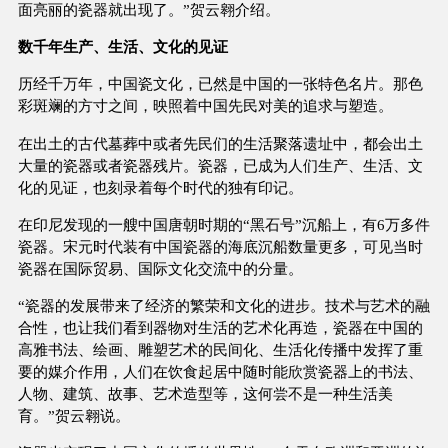
面亮丽的瓷器就出现了。”贺云翱介绍。
数千年生产、生活、文化的见证
历经千万年，中国瓷文化，已然是中国的一张特色名片。那色
彩斑斓的方寸之间，映照着中国先民对美的追求与塑造。
在出土的古代墓葬中或者先民们的生活聚落遗址中，都会出土
大量的瓷器或者瓷器残片。瓷器，已成为人们生产、生活、文
化的见证，也刻录着每个时代的独有印记。
在印尼发现的一艘中国唐朝时期的“黑石号”沉船上，有6万多件
瓷器。宋元时代装有中国瓷器的海底沉船数量更多，可见当时
瓷器在国际贸易、国际文化交流中的分量。
“瓷器的发展带来了经济的繁荣和文化的进步。技术与艺术的融
合性，也让我们看到器物对生活的艺术化再造，瓷器在中国的
高雅书法、绘画、雕塑艺术的民间化、生活化传播中发挥了重
要的媒介作用，人们在饮食起居中随时能欣赏瓷器上的书法、
人物、建筑、故事、艺术造型等，这何尝不是一种生活美
育。”贺云翱说。