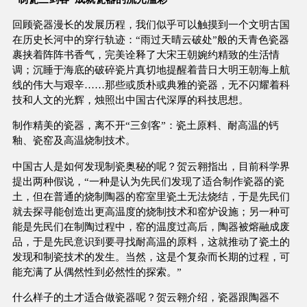
回顾瓷器漫长的发展历程，我们似乎可以触摸到一个文明古国
在历史长河中的穿行轨迹：“雨过天晴云破处”般的天青色瓷器
裹挟着阵阵书香气，完美诠释了大宋王朝婉约精致的生活情
调；沉睡于海底的破碎瓷片真切地提醒着昔日大明王朝海上航
线的伟大与艰辛……那些或质朴或典雅的瓷器，无不闪耀着科
技和人文的光辉，烛照出中国古代深厚的科技思想。
制作精美的瓷器，离不开“三剑客”：瓷土原料、耐高温的钙
釉、瓷窑及高温烧制技术。
中国古人是如何发现制瓷奥秘的呢？贺云翱指出，目前科学界
提出两种假说，“一种是认为先民们发现了适合制作瓷器的瓷
土，但在普通的烧制陶器的窑室里瓷土无法烧结，于是先民们
就去探寻能创造出更高温度的烧制技术和窑炉设施；另一种可
能是先民们在制陶过程中，窑的温度过高后，陶器被熔融成废
品，于是先民意识到要寻找耐高温的原料，这就推动了瓷土的
发现和制瓷技术的发生。当然，这是个复杂而长期的过程，可
能充满了从偶然性到必然性的探索。”
什么样子的土才适合做瓷器呢？贺云翱介绍，瓷器跟陶器不