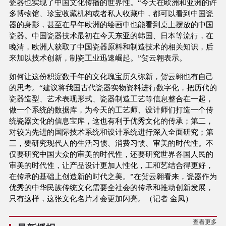
瓷器也实现了中国文化传播的世界性。“今天在欧洲和亚洲的许
多博物馆、珍宝收藏机构或者私人收藏中，都可以看到中国瓷
器的身影，甚至在早年欧洲的绘画中也能看到桌上摆放的中国
瓷器。中国瓷器技术最初在今天东亚的韩国、日本等流行，在
晚清，欧洲人获取了中国瓷器原料和制造技术的相关知识，后
来加以技术创新，制瓷工业迅速崛起。”贺云翱表示。
如何让这份积淀数千年的文化瑰宝历久弥新，贺云翱也有自己
的思考。“建议将我国古代瓷器实物资料进行数字化，把历代的
瓷器造型、艺术表现形式、瓷器制造工艺等信息整合在一起，
做一个系统的数据库，为今天的工艺师、设计师们打造一个传
统瓷器文化的信息宝库，这也有利于优秀文化的传承；第二，
对较为先进的国际技术系统和设计系统进行深入全面研究；第
三，要研究现代人的生活习惯、消费习惯、审美的时代性。不
仅要研究中国大众的审美的时代性，还要研究世界各国人民的
审美的时代性，让产品设计更加人性化，工和艺结合得更好，
在传承的基础上创造新的时代之美。”在贺云翱看来，瓷器作为
优秀的中华民族传统文化需要全社会的传承和推动创新发展，
只有这样，这张文化名片才会更加闪亮。（记者 金凤）
查看更多