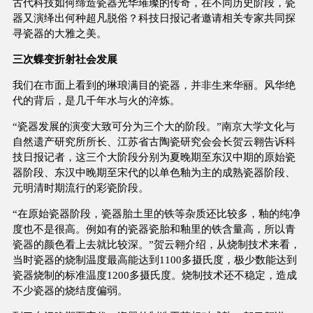
古代科技如何缔造瓷器光华璀璨的传奇，在不同历史阶段，瓷
器又演绎出何种超凡脱俗？科技日报记者邀请相关专家共同探
寻瓷器的大雅之美。
三次蝶变折射社会发展
我们在市面上看到的琳琅满目的瓷器，并非生来华丽。风华绝
代的背后，是几千年水与火的淬炼。
“瓷器发展的演变大致可分为三个大的阶段。”南京大学文化与
自然遗产研究所所长、江苏省古陶瓷研究会会长贺云翱告诉科
技日报记者，这三个大阶段分别为夏晚期至东汉中期的原始瓷
器阶段、东汉中晚期至宋代的以单色釉为主的成熟瓷器阶段、
元明清时期流行的彩瓷阶段。
“在原始瓷器阶段，瓷器胎土里的铁等杂质还比较多，釉的纯净
度也不是很高。例如有的瓷器瓷胎和釉里的铁含量高，所以青
瓷器的颜色看上去就比较深。”贺云翱介绍，从烧制技术来看，
当时瓷器的烧制温度最高能达到1100多摄氏度，极少数能达到
瓷器烧制的标准温度1200多摄氏度。烧制技术还不稳定，造成
不少瓷器的烧结度偏弱。