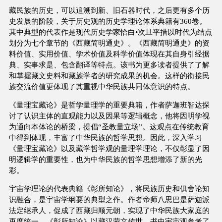
藏民族的历史，可以追溯到新、旧石器时代，之后更有多个历
史发展的阶段，关于历史观的历史学理论体系典籍有360卷。
其中典型的代表作是现代历史学家恰白•次旦平措以时代为结点
划分为七个章节的《西藏简明通史》。《西藏简明通史》的资
料价值、实用价值、学术价值及科学价值体现在其自身引经据
典、实事求是、包含翻译等特点。该书为更多读者提供了了解
和掌握藏文史料和藏族学者的研究成果的机会。这样的衔接民
族交流价值更体现了其重视中华民族共同体意识的特点。
《量理宝藏论》是哲学量理学的重要典籍，作者萨迦班智达探
讨了认识主体的直观能力以及因果等逻辑概念，他将因明学视
为通向本体论的桥梁，提倡“圣教量立场”。这观点在传统教育
中得到体现，丰富了中华民族的哲学思想。因此，深入学习
《量理宝藏论》以及藏学哲学观的量理学理论，不仅彰显了因
明逻辑学的重要性，也为中华民族的哲学思想增添了新的光
彩。
宇宙学理论的代表典籍《彰所知论》，将民族历史和俱舍论知
识融合，是宇宙学纲要的典型之作。作者帝师八思巴是萨迦派
法定继承人，促成了西藏归顺元朝，实现了中华民族大家庭的
再度统一。《彰所知论》以藏汉蒙文传世，书中宇宙观参考了