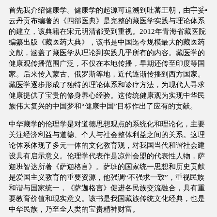
首先我介绍健康学。健康学的起源可追溯到吐蕃王朝，由宇妥•
云丹贡布编著的《四部医典》是完整的藏医学实践与理论体系
的建立，该典籍在宋元明清都受到重视。2012年青海省藏医院
编纂出版《藏医药大典》，该书是中国迄今规模最大的藏医药
文献，涵盖了藏医学从理论到实践几乎所有的内容。藏医学的
健康观传播范围广泛，不仅在本地传播，早期还传至印度等国
家。后来传入蒙古、俄罗斯等地，近代逐渐传播到西方国家。
藏医学逐步形成了独特的理论体系和诊疗方法，为现代人寻求
健康提供了宝贵的修身养心经验。这传统健康观为实现中华民
族伟大复兴的中国梦和“健康中国”目标作出了应有的贡献。
中华藏学的伦理学是对道德思想观点的系统化和理论化，主要
关注经济利益与道德、个人与社会整体利益之间的关系。这理
论体系体现了多元一体的文化教育观，对我国当代和谐社会建
设具有启示意义。伦理学代表作是凉州会盟的代表性人物，萨
迦班智达所著《萨迦格言》。萨班的国家统一思想和历史贡献
是爱国主义教育的重要资源，他强调“不强求一致”，重视民族
和谐与国家统一，《萨迦格言》促进各民族交流融合，具有重
要教育价值和现实意义。该书是我国藏族传统文化经典，也是
中华民族，乃至全人类的宝贵精神财富。