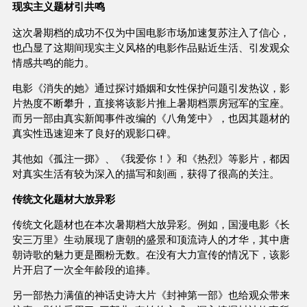
现实主义题材引共鸣
这次暑期档的成功不仅为中国电影市场加速复苏注入了信心，
也凸显了这期间现实主义风格的电影作品贴近生活、引发观众
情感共鸣的能力。
电影《消失的她》通过探讨婚姻和女性保护问题引发热议，影
片热度不断攀升，直接将该影片推上暑期档票房冠军的宝座。
而另一部由真实新闻事件改编的《八角笼中》，也因其题材的
真实性迅速迎来了良好的观影口碑。
其他如《孤注一掷》、《我爱你！》和《热烈》等影片，都因
对真实生活有较为深入的描写和刻画，获得了很高的关注。
传统文化题材大放异彩
传统文化题材也在本次暑期档大放异彩。例如，国漫电影《长
安三万里》生动展现了唐朝的盛景和顶流诗人的才华，其中唐
朝诗歌的魅力更是圈粉无数。在没有大力宣传的情况下，该影
片开启了一次全年龄段的追捧。
另一部热力满值的神话史诗大片《封神第一部》也给观众带来