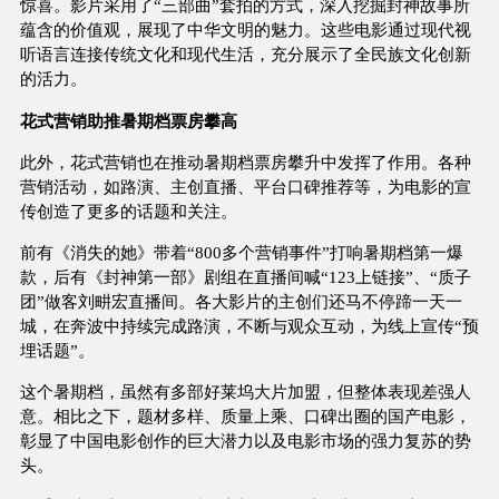
惊喜。影片采用了“三部曲”套拍的方式，深入挖掘封神故事所
蕴含的价值观，展现了中华文明的魅力。这些电影通过现代视
听语言连接传统文化和现代生活，充分展示了全民族文化创新
的活力。
花式营销助推暑期档票房攀高
此外，花式营销也在推动暑期档票房攀升中发挥了作用。各种
营销活动，如路演、主创直播、平台口碑推荐等，为电影的宣
传创造了更多的话题和关注。
前有《消失的她》带着“800多个营销事件”打响暑期档第一爆
款，后有《封神第一部》剧组在直播间喊“123上链接”、“质子
团”做客刘畊宏直播间。各大影片的主创们还马不停蹄一天一
城，在奔波中持续完成路演，不断与观众互动，为线上宣传“预
埋话题”。
这个暑期档，虽然有多部好莱坞大片加盟，但整体表现差强人
意。相比之下，题材多样、质量上乘、口碑出圈的国产电影，
彰显了中国电影创作的巨大潜力以及电影市场的强力复苏的势
头。