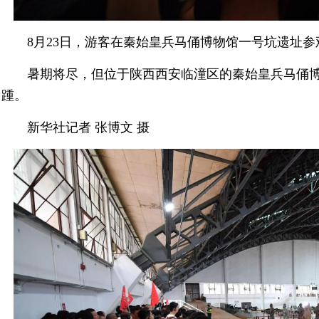
8月23日，游客在秦始皇兵马俑博物馆一号坑遗址参
暑期将尽，但位于陕西西安临潼区的秦始皇兵马俑
踵。
新华社记者 张博文 摄