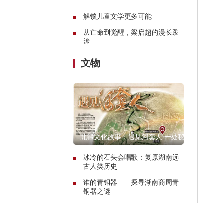
解锁儿童文学更多可能
从亡命到觉醒，梁启超的漫长跋
涉
文物
北疆文化故事：遇见河套人 一处秘
境的惊艳传奇
冰冷的石头会唱歌：复原湖南远
古人类历史
谁的青铜器——探寻湖南商周青
铜器之谜