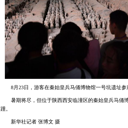
8月23日，游客在秦始皇兵马俑博物馆一号坑遗址参
暑期将尽，但位于陕西西安临潼区的秦始皇兵马俑
踵。
新华社记者 张博文 摄