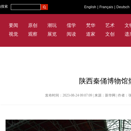
内搜索
English
|
Français
|
Deutsch
要闻
原创
潮玩
儒学
梵华
艺术
文
视觉
观察
展览
阅读
道家
文创
遗
陕西秦俑博物馆
发布时间：2023-08-24 09:07:09 | 来源：新华网 