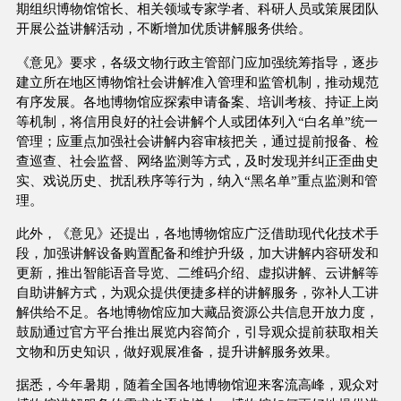
期组织博物馆馆长、相关领域专家学者、科研人员或策展团队
开展公益讲解活动，不断增加优质讲解服务供给。
《意见》要求，各级文物行政主管部门应加强统筹指导，逐步
建立所在地区博物馆社会讲解准入管理和监管机制，推动规范
有序发展。各地博物馆应探索申请备案、培训考核、持证上岗
等机制，将信用良好的社会讲解个人或团体列入“白名单”统一
管理；应重点加强社会讲解内容审核把关，通过提前报备、检
查巡查、社会监督、网络监测等方式，及时发现并纠正歪曲史
实、戏说历史、扰乱秩序等行为，纳入“黑名单”重点监测和管
理。
此外，《意见》还提出，各地博物馆应广泛借助现代化技术手
段，加强讲解设备购置配备和维护升级，加大讲解内容研发和
更新，推出智能语音导览、二维码介绍、虚拟讲解、云讲解等
自助讲解方式，为观众提供便捷多样的讲解服务，弥补人工讲
解供给不足。各地博物馆应加大藏品资源公共信息开放力度，
鼓励通过官方平台推出展览内容简介，引导观众提前获取相关
文物和历史知识，做好观展准备，提升讲解服务效果。
据悉，今年暑期，随着全国各地博物馆迎来客流高峰，观众对