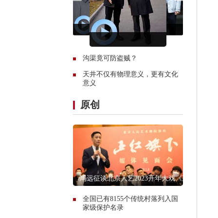
沟渠竟可防盗贼？
天井不仅有物理意义，更有文化
意义
原创
冯远征谈北京人艺2023开年大戏《正
红旗下》
全国已有8155个传统村落列入国
家级保护名录