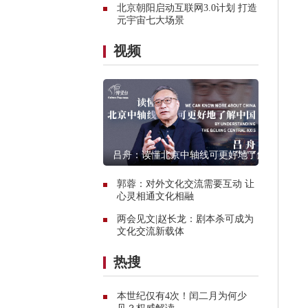
北京朝阳启动互联网3.0计划 打造
元宇宙七大场景
视频
吕舟：读懂北京中轴线可更好地了解
中国
郭蓉：对外文化交流需要互动 让
心灵相通文化相融
两会见文|赵长龙：剧本杀可成为
文化交流新载体
热搜
本世纪仅有4次！闰二月为何少