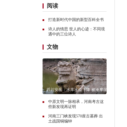
阅读
打造新时代中国的新型百科全书
诗人的情思 世人的心迹：不同境
遇中的三位诗人
文物
四川安岳：水库水位下降 被淹摩崖
石窟造像露真容
中原文明一脉相承，河南考古这
些新发现再证明
河南三门峡发现570座古墓葬 出
土战国铜编钟