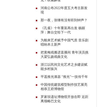
见？权威解读
河南公布2022年度五大考古新发
现
那一夜，张继有没有听到钟声？
《孔雀》十年重装再出发 杨丽
萍：舞台交给下一代
为舶来艺术赋予中国气质 ​音乐剧
唱响本土新声
把黄梅戏搬进直播间 青年演员挑
大梁弘扬戏曲文化
浙江以民间文化艺术之乡建设赋
能乡村振兴
平遥推光漆器 “推光”一技传千年
中国传统建筑模型制作技艺展亮
相恭王府博物馆
罗家坝遗址博物馆开放在即 近距
离领略巴文化