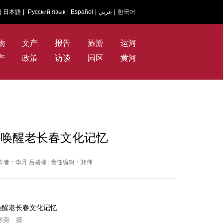
|
日本語
|
Русский язык
|
Español
|
عربي
|
한국어
物
文产
报告
旅游
运河
产
政策
访谈
园区
黄河
：唤醒老长春文化记忆
网 | 作者：李丹 吕盛楠 | 责任编辑：郑伟
张尧 摄