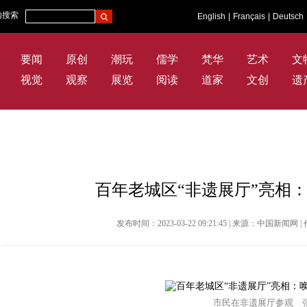
内搜索
English
|
Français
|
Deutsch
要闻
原创
潮玩
儒学
梵华
艺术
文
视觉
观察
展览
阅读
道家
文创
遗
百年老城区“非遗展厅”亮相
发布时间：2023-03-22 09:21:45 | 来源：中国新闻
市民在非遗展厅参观 