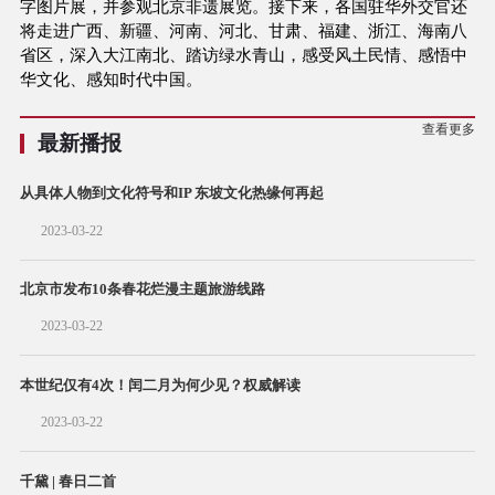
字图片展，并参观北京非遗展览。接下来，各国驻华外交官还
将走进广西、新疆、河南、河北、甘肃、福建、浙江、海南八
省区，深入大江南北、踏访绿水青山，感受风土民情、感悟中
华文化、感知时代中国。
查看更多
最新播报
从具体人物到文化符号和IP 东坡文化热缘何再起
2023-03-22
北京市发布10条春花烂漫主题旅游线路
2023-03-22
本世纪仅有4次！闰二月为何少见？权威解读
2023-03-22
千黛 | 春日二首