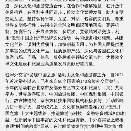
道，深化文化和旅游交流合作，在合作中破解难题，在开放中
创造机遇，在互利中共同进步，推动文化繁荣发展，助力文明
交流互鉴。坚持弘扬平等、互鉴、对话、包容的文明观，尊重
世界文明多样性，共同推进全球文明倡议落地落实。完善机
制、拓宽平台，开展全方位、多层次、宽领域对话交流，利
用“发现中国之旅”等品牌文化活动，共同促进相知相亲。共建
文化丝路，谋划优质项目，加快创新应用，为各国人民提供更
加丰富的优秀文化产品、优质旅游产品。深化与各国在文化和
旅游市场、产品、信息、服务标准等领域交流合作，为推动全
球文化建设和旅游业高质量发展贡献智慧力量。
驻华外交官“发现中国之旅”活动由文化和旅游部主办，自2021
年首次举办以来，已有来自68个国家的140余位外交官参与。
今年的活动联合北京市及部分省区市文化和旅游厅（局）共同
举办，世界旅游联盟、中国旅游集团、中国保利集团、中国银
行、故宫博物院、京东方科技集团等机构积极参与，活动影响
力进一步扩大。启动仪式上，文化和旅游部发布2023“发现中
国之旅”十大主题线路，推进旅游与科技、金融等多领域相加相
融，创新展示中国丰富的文化和旅游资源。中外嘉宾登上鼓楼
参观“时间的故事”展览，在时间博物馆欣赏“发现中国之旅”数