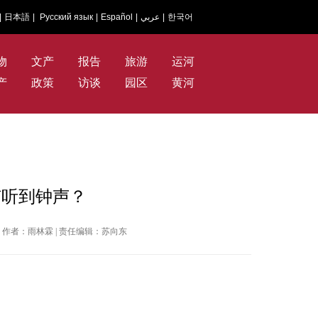
|
日本語
|
Русский язык
|
Español
|
عربي
|
한국어
物
文产
报告
旅游
运河
产
政策
访谈
园区
黄河
有听到钟声？
青年报 | 作者：雨林霖 | 责任编辑：苏向东