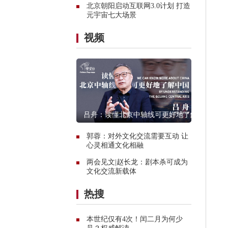
北京朝阳启动互联网3.0计划 打造
元宇宙七大场景
视频
吕舟：读懂北京中轴线可更好地了解
中国
郭蓉：对外文化交流需要互动 让
心灵相通文化相融
两会见文|赵长龙：剧本杀可成为
文化交流新载体
热搜
本世纪仅有4次！闰二月为何少