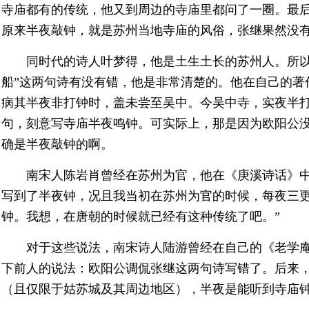
寺庙都有的传统，他又到周边的寺庙里都问了一圈。最
原来半夜敲钟，就是苏州当地寺庙的风俗，张继果然没
同时代的诗人叶梦得，他是土生土长的苏州人。所以
船”这两句诗有没有错，他是非常清楚的。他在自己的著
病其半夜非打钟时，盖未尝至吴中。今吴中寺，实夜半打
句，刻意写寺庙半夜鸣钟。可实际上，那是因为欧阳公
确是半夜敲钟的啊。
南宋人陈岩肖曾经在苏州为官，他在《庚溪诗话》中
写到了半夜钟，况且我当初在苏州为官的时候，每夜三
钟。我想，在唐朝的时候就已经有这种传统了吧。”
对于这些说法，南宋诗人陆游曾经在自己的《老学
下前人的说法：欧阳公调侃张继这两句诗写错了。后来
（且仅限于姑苏城及其周边地区），半夜是能听到寺庙