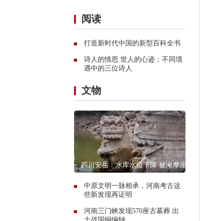
阅读
打造新时代中国的新型百科全书
诗人的情思 世人的心迹：不同境
遇中的三位诗人
文物
四川安岳：水库水位下降 被淹摩崖
石窟造像露真容
中原文明一脉相承，河南考古这
些新发现再证明
河南三门峡发现570座古墓葬 出
土战国铜编钟