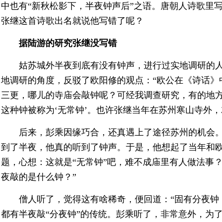
中也有“新秋松影下，半夜钟声后”之语。唐朝人诗歌里写
张继这首诗歌出名就说他写错了呢？
据陆游的研究张继没写错
姑苏城外半夜到底有没有钟声，进行过实地调研的
地调研的角度，反驳了欧阳修的观点：“欧公在《诗话》
三更，哪儿的寺庙会敲钟呢？可经我调查研究，有的地
这种钟被称为‘无常钟’。也许张继当年在苏州寒山寺外，
后来，彭乘因缘巧合，还真遇上了途径苏州的机会
到了半夜，他真的听到了钟声。于是，他想起了当年和欧阳
题，心想：这就是“无常钟”吧，难不成庙里有人做法事
夜敲的是什么钟？”
僧人听了，觉得这有啥稀奇，便回道：“固有分夜钟
都有半夜敲“分夜钟”的传统。彭乘听了，非常意外，为