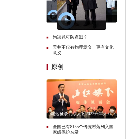
沟渠竟可防盗贼？
天井不仅有物理意义，更有文化
意义
原创
冯远征谈北京人艺2023开年大戏《正
红旗下》
全国已有8155个传统村落列入国
家级保护名录