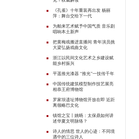
见？权威解读
《孔雀》十年重装再出发 杨丽
萍：舞台交给下一代
为舶来艺术赋予中国气质 ​音乐剧
唱响本土新声
把黄梅戏搬进直播间 青年演员挑
大梁弘扬戏曲文化
浙江以民间文化艺术之乡建设赋
能乡村振兴
平遥推光漆器 “推光”一技传千年
中国传统建筑模型制作技艺展亮
相恭王府博物馆
罗家坝遗址博物馆开放在即 近距
离领略巴文化
镇馆之宝丨姚旸：太保鼎如何讲
述华夏文明脉络？
诗人的情思 世人的心迹：不同境
遇中的三位诗人