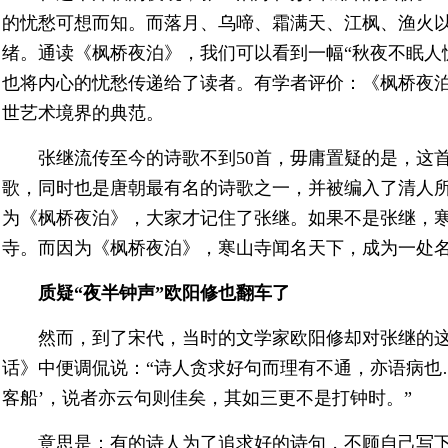
的忧愁可想而知。而落月、乌啼、霜满天、江枫、渔火
绪。通读《枫桥夜泊》，我们可以看到一幅“秋夜不眠人
也将内心的忧愁传递给了读者。有学者评价：《枫桥夜
世艺术境界的典范。
张继流传至今的诗歌不到50首，毋庸置疑的是，这
歌，同时也是唐朝最有名的诗歌之一，并被编入了清人
为《枫桥夜泊》，大家才记住了张继。如果不是张继，
寺。而因为《枫桥夜泊》，寒山寺闻名天下，成为一处
质疑“夜半钟声”欧阳修也翻车了
然而，到了宋代，当时的文学家欧阳修却对张继的
话》中便调侃说：“诗人贪求好句而理有不通，亦语病也
客船’，说者亦云句则佳矣，其如三更不是打钟时。”
意思是：有的诗人为了追求好的诗句，不顾自己写