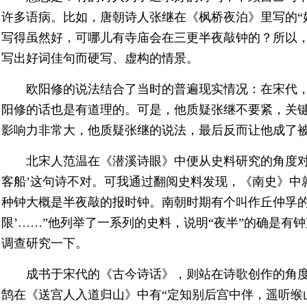
许多语病。比如，唐朝诗人张继在《枫桥夜泊》里写的“
写得虽然好，可哪儿有寺庙会在三更半夜敲钟的？所以，
写出好词佳句而硬写、虚构的情景。
欧阳修的说法结合了当时的普遍现实情况：在宋代
阳修的话也是有道理的。可是，他质疑张继不要紧，关
影响力非常大，他质疑张继的说法，最后反而让他成了
北宋人范温在《潜溪诗眼》中便从史料研究的角度对
客船’这句诗不对。可我通过翻阅史料发现，《南史》中
种钟大概是半夜敲的报时钟。南朝时期有个叫作丘仲孚的
限’……”他列举了一系列的史料，说明“夜半”的确是有
调查研究一下。
成书于宋代的《古今诗话》，则站在诗歌创作的角
鹄在《送宫人入道归山》中有“定知别后宫中伴，遥听缑