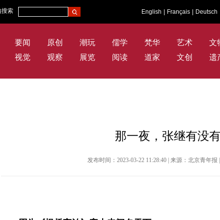
内搜索
English
|
Français
|
Deutsch
要闻
原创
潮玩
儒学
梵华
艺术
文
视觉
观察
展览
阅读
道家
文创
遗
那一夜，张继有没
发布时间：2023-03-22 11:28:40 | 来源：​北京