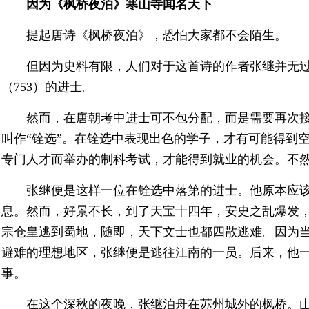
因为《枫桥夜泊》寒山寺闻名天下
提起唐诗《枫桥夜泊》，恐怕大家都不会陌生。
但因为史料有限，人们对于这首诗的作者张继并无
（753）的进士。
然而，在唐朝考中进士可不包分配，而是需要再次
叫作“铨选”。在铨选中表现出色的学子，才有可能得到
专门人才而举办的制科考试，才能得到就业的机会。不
张继便是这样一位在铨选中落第的进士。他原本应
息。然而，好景不长，到了天宝十四年，安史之乱爆发
宗仓皇逃到蜀地，随即，天下文士也都四散逃难。因为
避难的理想地区，张继便是逃往江南的一员。后来，他一
事。
在这个深秋的夜晚，张继泊舟在苏州城外的枫桥。