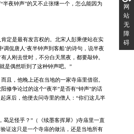
“半夜钟声”的又不止张继一个，怎么能因为
网
站
无
障
人肯定是最有发言权的。北宋人彭乘便站在实
碍
中调侃唐人‘夜半钟声到客船’的诗句，说半夜
方有人刚去世时，不分白天黑夜，都要敲钟。
就是偶然听到了这种钟声吧。”
。而且，他晚上还在当地的一家寺庙里借宿。
修争论过的这个“夜半”是否有“钟声”的话
？起床后，他便去问寺里的僧人：“你们这儿半
，曷足怪乎？”（《续墨客挥犀》)寺庙里一直
了验证这只是一个寺庙的做法，还是当地所有