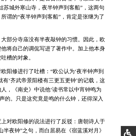
姑苏城外寒山寺，夜半钟声到客船”，这两句
所谓的“夜半钟声到客船”，肯定是张继为了
，大部分寺庙没有半夜敲钟的习惯。因此，欧
键他将自己的调侃写进了著作中。加上他本身
被吐槽的对象。
欧阳修进行了吐槽：“欧公认为‘夜半钟声到
就有‘齐武帝景阳楼有三更五更钟’的记载，这
人，《南史》中说他‘读书常以中宵钟鸣为
钟声的。只是这究竟是鸣的什么钟，还得深入
度上对欧阳修的说法进行了反驳：唐朝诗人于
山半夜钟”之句，而白居易在《宿蓝溪对月》