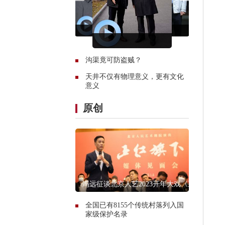
沟渠竟可防盗贼？
天井不仅有物理意义，更有文化
意义
原创
冯远征谈北京人艺2023开年大戏《正
红旗下》
全国已有8155个传统村落列入国
家级保护名录