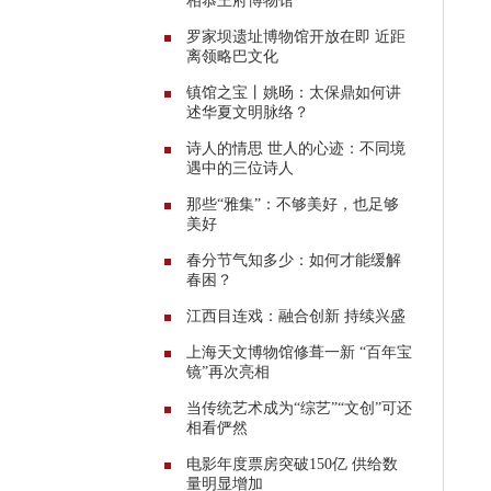
相恭王府博物馆
罗家坝遗址博物馆开放在即 近距
离领略巴文化
镇馆之宝丨姚旸：太保鼎如何讲
述华夏文明脉络？
诗人的情思 世人的心迹：不同境
遇中的三位诗人
那些“雅集”：不够美好，也足够
美好
春分节气知多少：如何才能缓解
春困？
江西目连戏：融合创新 持续兴盛
上海天文博物馆修葺一新 “百年宝
镜”再次亮相
当传统艺术成为“综艺”“文创”可还
相看俨然
电影年度票房突破150亿 供给数
量明显增加