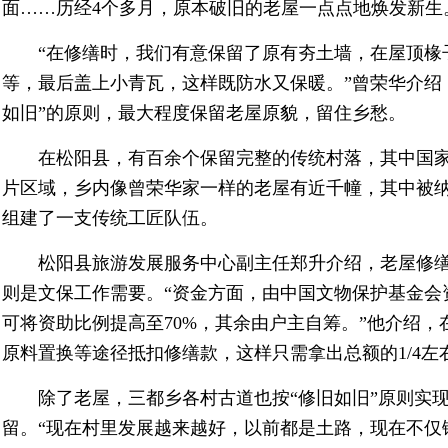
面……历经4个多月，原本破旧的老屋一点点地焕发新生
“在修缮时，我们有意保留了原有夯土墙，在屋顶椽
等，最后盖上小青瓦，这样既防水又保暖。”曾荣华介绍
如旧”的原则，最大程度保留老屋原貌，留住乡愁。
在松阳县，有百余个保留完整的传统村落，其中国家
片区域，乡内像曾荣华家一样的老屋有近千幢，其中被纳入
组建了一支传统工匠队伍。
松阳县旅游发展服务中心副主任郑升介绍，老屋修
则是文保工作需要。“资金方面，由中国文物保护基金会
可将资助比例提高至70%，其余由户主自筹。”他介绍
原料置换等途径抵扣修缮款，这样只需拿出总额的1/4左
除了老屋，三都乡各村古道也按“修旧如旧”原则实
留。“现在村里发展越来越好，以前都是土路，现在不仅