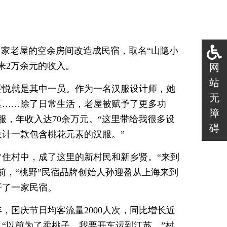
自家老屋的空余房间改造成民宿，取名“山隐小
来2万余元的收入。
网
站
雯悦就是其中一员。作为一名汉服设计师，她
无
区……除了日常生活，老屋被赋予了更多功
障
汉服，年收入达70余万元。“这里带给我很多设
碍
计一款包含桃花元素的汉服。”
住村中，成了这里的新村民和新乡贤。“来到
前，“桃野”民宿品牌创始人孙迎盈从上海来到
开了一家民宿。
年，国庆节日均客流量2000人次，同比增长近
。“以前为了卖桃子，我要开车运到江苏。”村