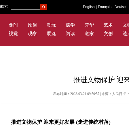
内搜索
English
|
Français
|
Deutsch
要闻
原创
潮玩
儒学
梵华
艺术
文
视觉
观察
展览
阅读
道家
文创
遗
推进文物保护 迎
发布时间：2023-03-21 09:50:57 | 来源：人民
推进文物保护 迎来更好发展 (走进传统村落)