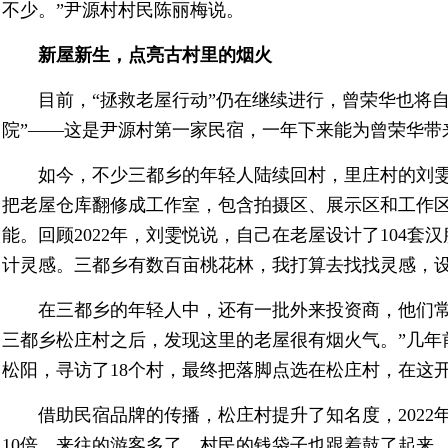
不少。”尹源村村民陈丽梅说。
新屋新生，点亮古村里的烟火
目前，“拯救老屋行动”仍在继续进行，曾荣华也将
院”——这是尹源村第一家民宿，一年下来能为曾荣华带
如今，不少三都乡的年轻人陆续回村，里庄村的刘
把老屋仓库翻修成工作室，包含拍摄区、展示区和工作
能。回顾2022年，刘雯悦说，自己在老屋设计了104套
计灵感。三都乡有数百亩桃花林，我打算去找找灵感，设
在三都乡的年轻人中，还有一批外来投资商，他们常
三都乡松庄村之后，发现这里的老屋很有烟火气。”几年
松阳，寻访了18个村，最终把落脚点选在松庄村，在这
借助民宿品牌的传播，松庄村提升了知名度，2022
10倍。来往的游客多了，村民的钱袋子也跟着鼓了起来