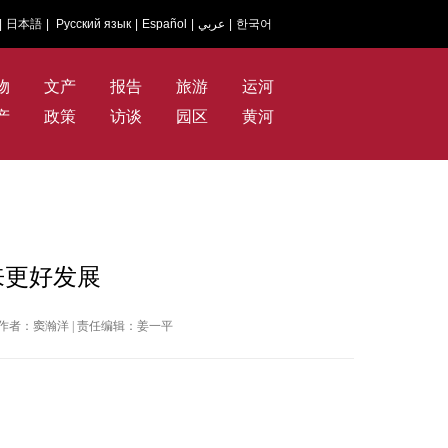
|
日本語
|
Русский язык
|
Español
|
عربي
|
한국어
物
文产
报告
旅游
运河
产
政策
访谈
园区
黄河
来更好发展
日报 | 作者：窦瀚洋 | 责任编辑：姜一平