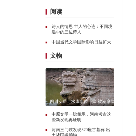
阅读
诗人的情思 世人的心迹：不同境
遇中的三位诗人
中国当代文学国际影响日益扩大
文物
四川安岳：水库水位下降 被淹摩崖
石窟造像露真容
中原文明一脉相承，河南考古这
些新发现再证明
河南三门峡发现570座古墓葬 出
土战国铜编钟