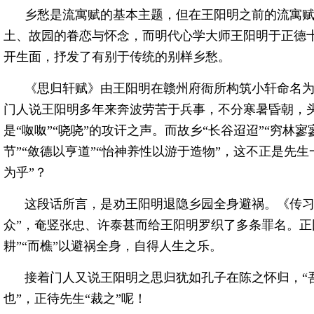
乡愁是流寓赋的基本主题，但在王阳明之前的流寓
土、故园的眷恋与怀念，而明代心学大师王阳明于正德十
开生面，抒发了有别于传统的别样乡愁。
《思归轩赋》由王阳明在赣州府衙所构筑小轩命名为
门人说王阳明多年来奔波劳苦于兵事，不分寒暑昏朝，
是“呶呶”“哓哓”的攻讦之声。而故乡“长谷迢迢”“穷林寥
节”“敛德以亨道”“怡神养性以游于造物”，这不正是先
为乎”？
这段话所言，是劝王阳明退隐乡园全身避祸。《传习
众”，奄竖张忠、许泰甚而给王阳明罗织了多条罪名。正
耕”“而樵”以避祸全身，自得人生之乐。
接着门人又说王阳明之思归犹如孔子在陈之怀归，“
也”，正待先生“裁之”呢！