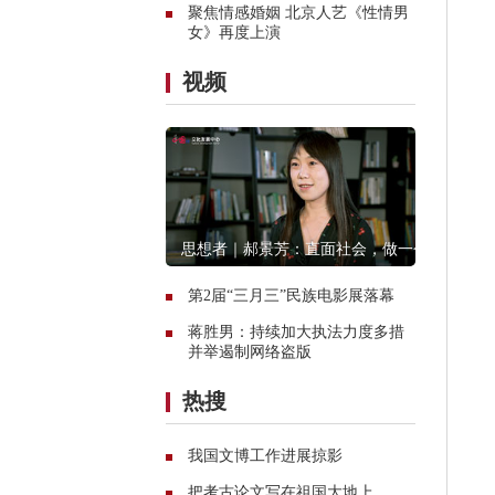
聚焦情感婚姻 北京人艺《性情男
女》再度上演
视频
思想者｜郝景芳：直面社会，做一个
创造者
第2届“三月三”民族电影展落幕
蒋胜男：持续加大执法力度多措
并举遏制网络盗版
热搜
我国文博工作进展掠影
把考古论文写在祖国大地上