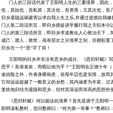
门人的三段话代表了王阳明人生的三重境界，因此，
也，其始也，吾私焉；其次也，吾资焉；又其次也，吾几
归乡退隐远祸避害以求自我人生之乐,并通过道德自我修持
门人第二段话所言，即归乡授徒讲学履行我之天职本分以
门人的第三段话所言，即归乡求道教化人心救治天下，简
成己，渡人，救世，虽有层次之分境界之别，但都彰显
归乡岂一个“思”字了得！
王阳明的归乡并非没有思乡的成分。《思归轩赋》写
思乎！吾亲老矣，而暇以他为乎？”王阳明在正德十年（1
途凶险之外，作者身罹病患，祖母年迈也是实情，故而
它却远远超越了一般意义的乡愁，其内涵更为丰富。过
笼统地归结为退隐和思乡，但对其深远而崇高的思想价
《思归轩赋》何以能达此境界？首先是源于王阳明一
阳明读私塾时，尝问塾师曰：“何为第一等事？”塾师曰：