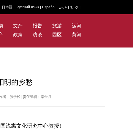
|
日本語
|
Русский язык
|
Español
|
عربي
|
한국어
物
文产
报告
旅游
运河
产
政策
访谈
园区
黄河
阳明的乡愁
日报 | 作者：张学松 | 责任编辑：秦金月
中国流寓文化研究中心教授）