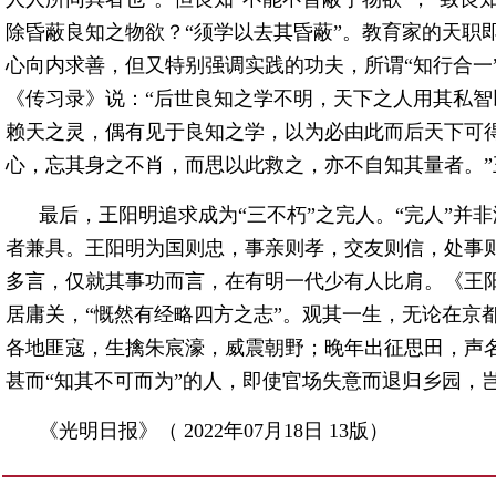
除昏蔽良知之物欲？“须学以去其昏蔽”。教育家的天职
心向内求善，但又特别强调实践的功夫，所谓“知行合一
《传习录》说：“后世良知之学不明，天下之人用其私
赖天之灵，偶有见于良知之学，以为必由此而后天下可
心，忘其身之不肖，而思以此救之，亦不自知其量者。
最后，王阳明追求成为“三不朽”之完人。“完人”并非
者兼具。王阳明为国则忠，事亲则孝，交友则信，处事
多言，仅就其事功而言，在有明一代少有人比肩。《王
居庸关，“慨然有经略四方之志”。观其一生，无论在京
各地匪寇，生擒朱宸濠，威震朝野；晚年出征思田，声名
甚而“知其不可而为”的人，即使官场失意而退归乡园，
《光明日报》（ 2022年07月18日 13版）