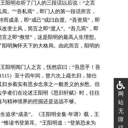
王阳明在听了门人的三段话以后说：“之言
焉。”“吾私焉”，即门人的第一段话所言，
而成圣，即“成己”或曰自渡。“吾资焉”，即
改变士风，简言之即“渡人”。“吾几焉”，即
言之即“救世”，这是阳明的最高人生理想。
了阳明胸怀天下的大格局。由此而言，阳明的
王阳明闻门人之言，怃然叹曰：“吾思乎！吾
515）至十四年间，曾六次上疏乞归，除仕
其归乡着实有思乡念亲之一般意义的乡愁。但
去学者们在论述王阳明《思归轩赋》时，往往
网
值与精神境界的挖掘还是远远不够。
站
无
生追求“成圣”。《王阳明全集·年谱》载，王
障
“惟读书登第耳。”王阳明道：“登第恐未为
碍