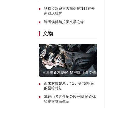
纳格拉洞藏文古籍保护项目在云
南迪庆挂牌
译者侯健与拉美文学之缘
文物
三星堆新发现6个祭祀坑 上新文物
13000件
西朱村曹魏墓：“女儿奴”魏明帝
的至暗时刻
草鞋山考古遗址公园开园 民众体
验史前陇亩生活