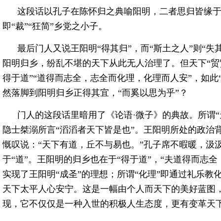
这段话以孔子在陈怀归之典喻阳明，二者思归皆缘
即“裁”“狂简”乡党之小子。
最后门人又说王阳明“得其归”，而“斯土之人”则“失
阳明归乡，纷乱不堪的天下从此无人治理了。但天下“贸贸
得于道”“道得而志全，志全而化理，化理而人安”，如此
然落脚到阳明归乡正得其宜，“而奚以思为乎”？
门人的这段话里暗用了《论语·微子》的典故。所谓“
隐士桀溺所言“滔滔者天下皆是也”。王阳明所处的政治
慨叹说：“天下有道，丘不与易也。”孔子席不暇暖，汲汲
于“道”。王阳明的归乡也在于“得于道”，“夫道得而志全
实现了王阳明“成圣”的理想；所谓“化理”即通过礼乐教
天下太平人心安宁。这是一幅由个人而天下的美好蓝图，
现，它不仅仅是一种入世的积极人生态度，更有变革天