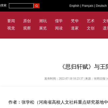
内搜索
English
|
Français
|
Deutsch
要闻
原创
潮玩
儒学
梵华
艺术
文
视觉
观察
展览
阅读
道家
文创
遗
《思归轩赋》与王
发布时间：2022-07-18 10:23:37 | 来源：光明
作者：张学松（河南省高校人文社科重点研究基地