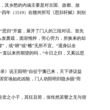
赋，其乡愁的内涵主要是对古国、故都、故
四年（1519）在赣州所写《思归轩赋》则别
“思归”开篇，展开了门人的三段对话。首先
头发萧疏，面容憔悴，劳心劳力，所换来的却
寥”，或“耕”或“樵”无所不宜。“退身以全
生一直以来所期望的吗，“今日之归，又奚以思
录》说王阳明“自征宁藩已来，天下谤议益
因官场如此凶险，门人劝阳明归隐乡园“而
吾党之小子，其狂且简，伥怅然若瞽之无与偕