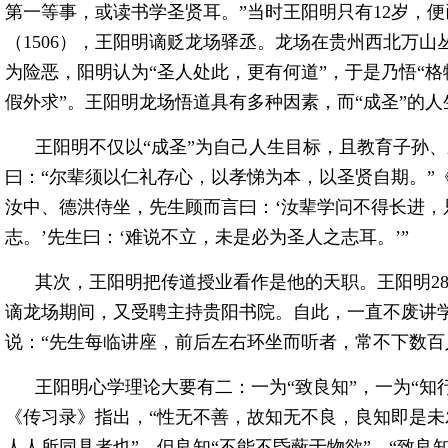
第一等事，或读书学圣贤耳。”当时王阳明只有12岁，便
（1506），王阳明谪贬龙场驿丞。龙场在贵州西北万
为险恶，阳明认为“圣人处此，更有何道”，于是乃悟“格
假外求”。王阳明龙场悟道具有多种因素，而“成圣”的
王阳明不仅以“成圣”为自己人生目标，且教育子孙、
曰：“尔辈须以仁礼存心，以孝悌为本，以圣贤自期。”
汝中、德洪侍坐，先生顾而言曰：‘汝辈学问不得长进，
志。’先生曰：‘难说不立，未是必为圣人之志耳。’”
其次，王阳明把传道授业看作是他的天职。王阳明28
谪龙场期间，又受聘主持贵阳书院。自此，一直不废讲
说：“先生每临讲座，前后左右环坐而听者，常不下数百
王阳明心学理论大要有二：一为“致良知”，一为“知行
《传习录》指出，“性无不善，故知无不良，良知即是
人人所同具者也”。但良知“不能不昏蔽于物欲”，“致良