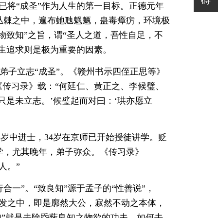
已将“成圣”作为人生的第一目标。正德元年
山丛棘之中，遍布虵虺魍魉，蛊毒瘴疠，环境极
物致知”之旨，谓“圣人之道，吾性自足，不
人生追求则是极为重要的因素。
弟子立志“成圣”。《赣州书示四侄正思等》
《传习录》载：“何廷仁、黄正之、李候璧、
只是未立志。’候璧起而对曰：‘珙亦愿立
岁中进士，34岁在京师已开始授徒讲学。贬
学，尤其晚年，弟子弥众。《传习录》
人。”
合一”。“致良知”源于孟子的“性善说”，
未发之中，即是廓然大公，寂然不动之本体，
知”就是去除昏蔽良知之物欲的功夫。如何去