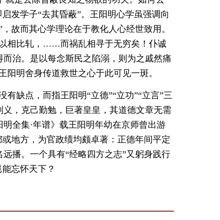
即启发学子“去其昏蔽”。王阳明心学虽强调向
”，故而其心学理论在于教化人心经世致用。
智以相比轧，……而祸乱相寻于无穷矣！仆诚
得而治。是以每念斯民之陷溺，则为之戚然痛
”王阳明舍身传道救世之心于此可见一斑。
没有缺点，而指王阳明“立德”“立功”“立言”三
则义，克己勤勉，巨著皇皇，其道德文章无需
阳明全集·年谱》载王阳明年幼在京师曾出游
都或地方，为官政绩均颇卓著：正德年间平定
远播。一个具有“经略四方之志”又躬身践行
岂能忘怀天下？