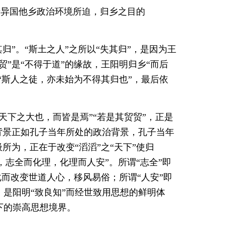
于异国他乡政治环境所迫，归乡之目的
其归”。“斯土之人”之所以“失其归”，是因为王
”是“不得于道”的缘故，王阳明归乡“而后
“斯人之徒，亦未始为不得其归也”，最后依
天下之大也，而皆是焉”“若是其贸贸”，正是
背景正如孔子当年所处的政治背景，孔子当年
所为，正在于改变“滔滔”之“天下”使归
，志全而化理，化理而人安”。所谓“志全”即
化而改变世道人心，移风易俗；所谓“人安”即
是阳明“致良知”而经世致用思想的鲜明体
下的崇高思想境界。