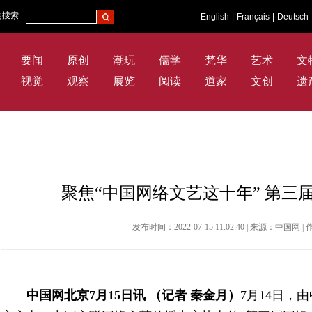
内搜索
English
|
Français
|
Deutsch
要闻
原创
潮玩
儒学
梵华
艺术
文
视觉
观察
展览
阅读
道家
文创
遗
聚焦“中国网络文艺这十年” 第三
发布时间：2022-07-15 11:02:40 | 来源：中国
中国网北京7月15日讯 （记者 秦金月）
7月14日，