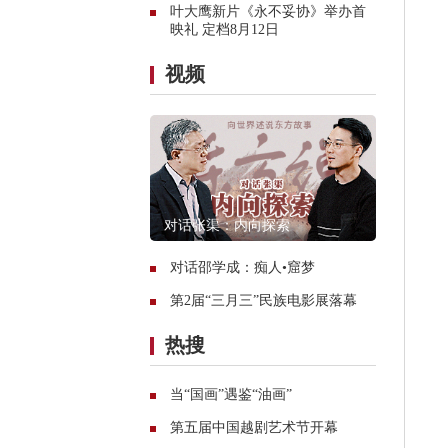
叶大鹰新片《永不妥协》举办首
映礼 定档8月12日
视频
对话张渠：内向探索
对话邵学成：痴人•窟梦
第2届“三月三”民族电影展落幕
热搜
当“国画”遇鉴“油画”
第五届中国越剧艺术节开幕