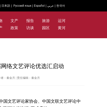
|
日本語
|
Русский язык
|
Español
|
عربي
|
한국어
物
文产
报告
旅游
运河
产
政策
访谈
园区
黄河
届网络文艺评论优选汇启动
网 | 作者：秦金月 | 责任编辑：秦金月
由中国文艺评论家协会、中国文联文艺评论中