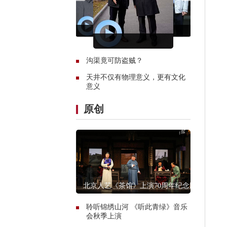
沟渠竟可防盗贼？
天井不仅有物理意义，更有文化
意义
原创
北京人艺《茶馆》上演70周年纪念版
聆听锦绣山河 《听此青绿》音乐
会秋季上演