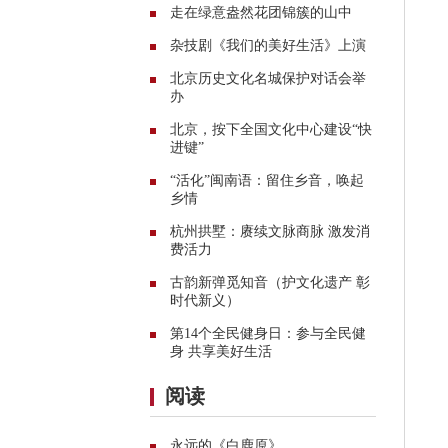
走在绿意盎然花团锦簇的山中
杂技剧《我们的美好生活》上演
北京历史文化名城保护对话会举
办
北京，按下全国文化中心建设“快
进键”
“活化”闽南语：留住乡音，唤起
乡情
杭州拱墅：赓续文脉商脉 激发消
费活力
古韵新弹觅知音（护文化遗产 彰
时代新义）
第14个全民健身日：参与全民健
身 共享美好生活
阅读
永远的《白鹿原》