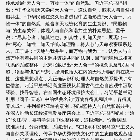
传承发展“天人合一、万物一体”的自然观。习近平总书记指
出：“中华文明历来崇尚天人合一、道法自然，追求人与自然和
谐共生。”中华民族在悠久历史进程中逐渐形成“天人合一、万
物一体”的自然观，蕴含参天地赞化育的生生意识、“民胞物
与”的生命关怀，体现人与自然和谐共生的朴素思想。孟子
说：“尽其心者，知其性也。知其性，则知天矣”，展现出一
种“尽心—知性—知天”的认知理路，将人心与天命紧密联系起
来。庄子讲：“天地与我并生，而万物与我为一”，认为人与自
然万物有着共同的本源并遵循共同的法则，因而能够构成相互
联系的系统整体。北宋张载提出“天人合一”的概念以及“民吾同
胞，物吾与也”的思想，强调包括人在内的天地万物的内在统一
性。这些思想观点，为正确认识和处理人与自然关系提供了有
益借鉴。习近平总书记高度重视从我国古代生态自然观中汲取
经验、找寻智慧。在全国生态环境保护大会上，习近平总书记
引用《荀子·天论》中的经典名句“万物各得其和以生，各得其
养以成”，并列举都江堰的案例，强调坚持人与自然和谐共生。
在深入推动长江经济带发展座谈会上，习近平总书记强调：“治
好‘长江病’，要科学运用中医整体观，追根溯源、诊断病因、
找准病根、分类施策、系统治疗。”在继承和发展马克思主义人
与自然关系理论、传承中华优秀传统文化中的生态自然观基础