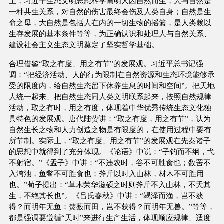
上，习近平生态文明思想科学阐明人因自然而生，人与自然是
一种共生关系，对自然的伤害最终会伤及人类自身；自然是生
命之母，大自然是包括人在内的一切生物的摇篮，是人类赖以
生存发展的基本条件等等，为正确认识和处理人与自然关系、
建设社会主义生态文明奠定了坚实哲学基础。
合理借鉴“取之有度、用之有节”的发展观。习近平总书记强
调：“把经济活动、人的行为限制在自然资源和生态环境能够承
受的限度内，给自然生态留下休养生息的时间和空间”。把天地
人统一起来、把自然生态同人类文明联系起来，按照自然规律
活动，取之有时，用之有度，体现着中华优秀传统生态文化独
具特色的发展观。唐代陆贽讲：“取之有度，用之有节”，认为
自然生长之物和人力创造之物是有限度的，在使用过程中要有
所节制。实际上，“取之有度、用之有节”的发展观在先秦诸子
的思想中就得到了充分体现。《论语》中说：“子钓而不纲，弋
不射宿。”《孟子》中讲：“不违农时，谷不可胜食也；数罟不
入洿池，鱼鳖不可胜食也；斧斤以时入山林，材木不可胜用
也。”荀子提出：“草木荣华滋硕之时则斧斤不入山林，不夭其
生，不绝其长也”。《吕氏春秋》中讲：“竭泽而渔，岂不获
得？而明年无鱼；焚薮而田，岂不获得？而明年无兽。”等等，
都是强调要遵循“天时”来进行生产生活，体现顺应规律、适度