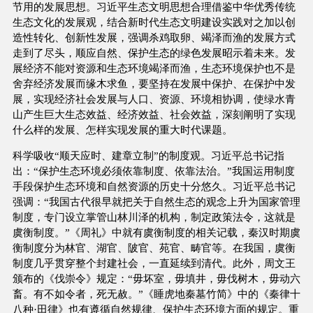
节用的发展思想。习近平生态文明思想合理借鉴中华优秀传统
生态文化的发展观，结合新时代生态文明建设实践对之加以创
造性转化、创新性发展，强调杀鸡取卵、竭泽而渔的发展方式
走到了尽头，顺应自然、保护生态的绿色发展昭示着未来。发
展经济不能对资源和生态环境竭泽而渔，生态环境保护也不是
舍弃经济发展而缘木求鱼，要坚持在发展中保护、在保护中发
展，实现经济社会发展与人口、资源、环境相协调，使绿水青
山产生巨大生态效益、经济效益、社会效益，深刻阐明了实现
什么样的发展、怎样实现发展的重大时代课题。
科学吸收“顺天应时、建章立制”的制度观。习近平总书记指
出：“保护生态环境必须依靠制度、依靠法治。”我国运用制度
手段保护生态环境和自然资源的历史十分悠久。习近平总书记
强调：“我国古代很早就把关于自然生态的观念上升为国家管理
制度，专门设立掌管山林川泽的机构，制定政策法令，这就是
虞衡制度。”《周礼》中就有虞衡制度的相关记载，秦汉时期虞
衡制度分为林官、湖官、陂官、苑官、畴官等。在我国，虞衡
制度几乎贯穿整个封建社会，一直延续到清代。此外，周文王
颁布的《伐崇令》规定：“毋坏室，毋填井，毋伐树木，毋动六
畜。有不如令者，死无赦。”《睡虎地秦墓竹简》中的《秦律十
八种·田律》也有遵循自然规律、保护生态环境方面的规定。重