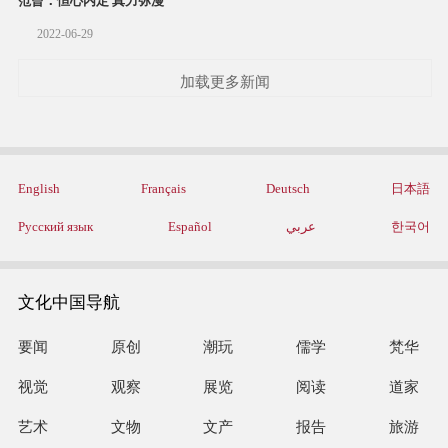
范曾：恒心内定 真力弥漫
2022-06-29
加载更多新闻
English
Français
Deutsch
日本語
Русский язык
Español
عربي
한국어
文化中国导航
要闻
原创
潮玩
儒学
梵华
视觉
观察
展览
阅读
道家
艺术
文物
文产
报告
旅游