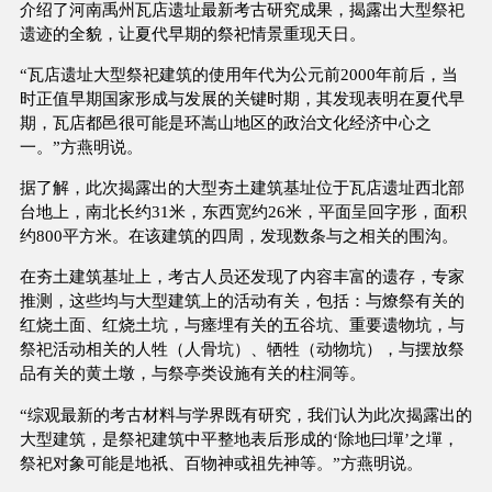
介绍了河南禹州瓦店遗址最新考古研究成果，揭露出大型祭祀
遗迹的全貌，让夏代早期的祭祀情景重现天日。
“瓦店遗址大型祭祀建筑的使用年代为公元前2000年前后，当
时正值早期国家形成与发展的关键时期，其发现表明在夏代早
期，瓦店都邑很可能是环嵩山地区的政治文化经济中心之
一。”方燕明说。
据了解，此次揭露出的大型夯土建筑基址位于瓦店遗址西北部
台地上，南北长约31米，东西宽约26米，平面呈回字形，面积
约800平方米。在该建筑的四周，发现数条与之相关的围沟。
在夯土建筑基址上，考古人员还发现了内容丰富的遗存，专家
推测，这些均与大型建筑上的活动有关，包括：与燎祭有关的
红烧土面、红烧土坑，与瘗埋有关的五谷坑、重要遗物坑，与
祭祀活动相关的人牲（人骨坑）、牺牲（动物坑），与摆放祭
品有关的黄土墩，与祭亭类设施有关的柱洞等。
“综观最新的考古材料与学界既有研究，我们认为此次揭露出的
大型建筑，是祭祀建筑中平整地表后形成的‘除地曰墠’之墠，
祭祀对象可能是地祇、百物神或祖先神等。”方燕明说。