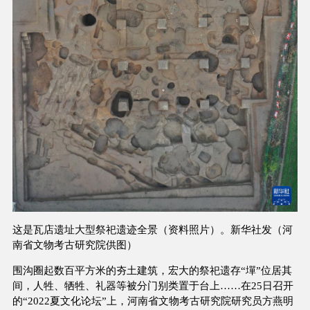
这是瓦店遗址大型祭祀遗迹全景（资料照片）。新华社发（河
南省文物考古研究院供图）
围沟圈起数百平方米的夯土建筑，宏大的祭祀遗存“墠”位居其
间，人牲、牺牲、礼器等被分门别类置于台上……在25日召开
的“2022夏文化论坛”上，河南省文物考古研究院研究员方燕明