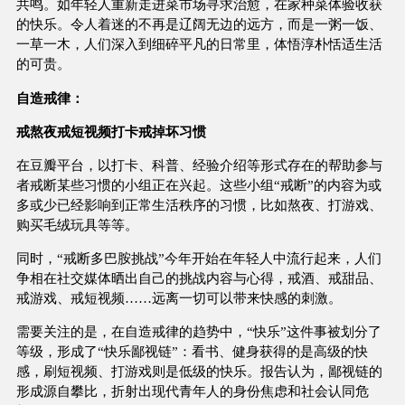
共鸣。如年轻人重新走进菜市场寻求治愈，在家种菜体验收获
的快乐。令人着迷的不再是辽阔无边的远方，而是一粥一饭、
一草一木，人们深入到细碎平凡的日常里，体悟淳朴恬适生活
的可贵。
自造戒律：
戒熬夜戒短视频打卡戒掉坏习惯
在豆瓣平台，以打卡、科普、经验介绍等形式存在的帮助参与
者戒断某些习惯的小组正在兴起。这些小组“戒断”的内容为或
多或少已经影响到正常生活秩序的习惯，比如熬夜、打游戏、
购买毛绒玩具等等。
同时，“戒断多巴胺挑战”今年开始在年轻人中流行起来，人们
争相在社交媒体晒出自己的挑战内容与心得，戒酒、戒甜品、
戒游戏、戒短视频……远离一切可以带来快感的刺激。
需要关注的是，在自造戒律的趋势中，“快乐”这件事被划分了
等级，形成了“快乐鄙视链”：看书、健身获得的是高级的快
感，刷短视频、打游戏则是低级的快乐。报告认为，鄙视链的
形成源自攀比，折射出现代青年人的身份焦虑和社会认同危