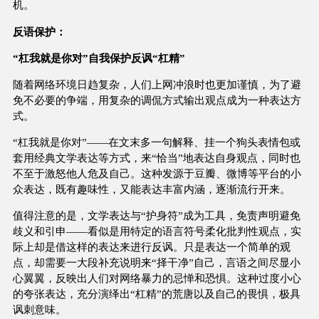
机。
反语保护：
“杠我就是你对”自我保护反讽“杠精”
随着网络环境日趋复杂，人们上网冲浪时也更加谨慎，为了避
免不必要的争端，用复杂的调侃方式输出观点成为一种表达方
式。
“杠我就是你对”——在文末多一句解释、挂一个狗头表情包或
套用经典文学表达等方式，来“恰当”地表达自身观点，同时也
不至于激怒他人危及自己。这种发源于豆瓣、微博等平台的小
众表达，既有趣味性，又能表达丰富内涵，逐渐流行开来。
值得注意的是，文学表达与“护身符”成为工具，免责声明避免
歧义和引申——看似是用特定的语言符号柔化批判性观点，实
际上却是借这样的表达来进行反讽。只是表达一个简单的观
点，却需要一大段补充说明来“择干净”自己，言语之间尽显小
心翼翼，反映出人们对网络暴力的忌惮和恐惧。这种过度小心
的夸张表达，充分演绎出“杠精”的荒唐以及自己的畏惧，极具
讽刺意味。