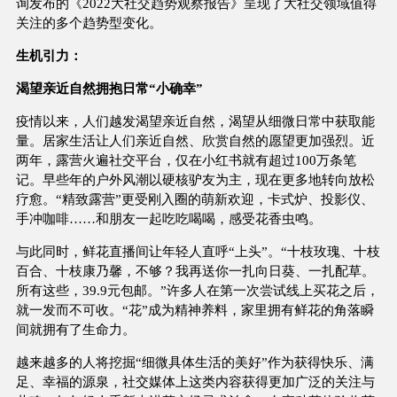
询发布的《2022大社交趋势观察报告》呈现了大社交领域值得
关注的多个趋势型变化。
生机引力：
渴望亲近自然拥抱日常“小确幸”
疫情以来，人们越发渴望亲近自然，渴望从细微日常中获取能
量。居家生活让人们亲近自然、欣赏自然的愿望更加强烈。近
两年，露营火遍社交平台，仅在小红书就有超过100万条笔
记。早些年的户外风潮以硬核驴友为主，现在更多地转向放松
疗愈。“精致露营”更受刚入圈的萌新欢迎，卡式炉、投影仪、
手冲咖啡……和朋友一起吃吃喝喝，感受花香虫鸣。
与此同时，鲜花直播间让年轻人直呼“上头”。“十枝玫瑰、十枝
百合、十枝康乃馨，不够？我再送你一扎向日葵、一扎配草。
所有这些，39.9元包邮。”许多人在第一次尝试线上买花之后，
就一发而不可收。“花”成为精神养料，家里拥有鲜花的角落瞬
间就拥有了生命力。
越来越多的人将挖掘“细微具体生活的美好”作为获得快乐、满
足、幸福的源泉，社交媒体上这类内容获得更加广泛的关注与