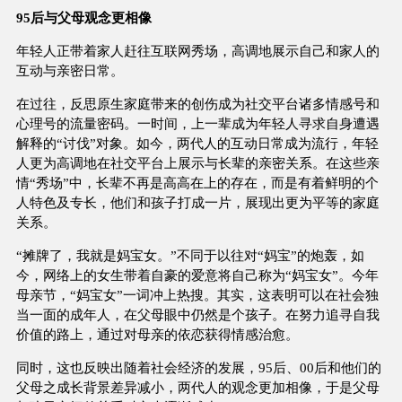
95后与父母观念更相像
年轻人正带着家人赶往互联网秀场，高调地展示自己和家人的
互动与亲密日常。
在过往，反思原生家庭带来的创伤成为社交平台诸多情感号和
心理号的流量密码。一时间，上一辈成为年轻人寻求自身遭遇
解释的“讨伐”对象。如今，两代人的互动日常成为流行，年轻
人更为高调地在社交平台上展示与长辈的亲密关系。在这些亲
情“秀场”中，长辈不再是高高在上的存在，而是有着鲜明的个
人特色及专长，他们和孩子打成一片，展现出更为平等的家庭
关系。
“摊牌了，我就是妈宝女。”不同于以往对“妈宝”的炮轰，如
今，网络上的女生带着自豪的爱意将自己称为“妈宝女”。今年
母亲节，“妈宝女”一词冲上热搜。其实，这表明可以在社会独
当一面的成年人，在父母眼中仍然是个孩子。在努力追寻自我
价值的路上，通过对母亲的依恋获得情感治愈。
同时，这也反映出随着社会经济的发展，95后、00后和他们的
父母之成长背景差异减小，两代人的观念更加相像，于是父母