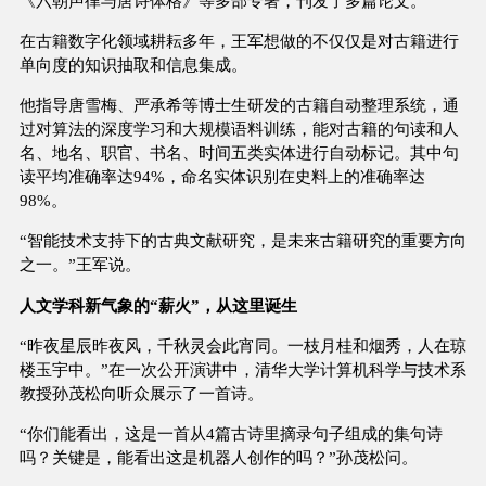
《六朝声律与唐诗体格》等多部专著，刊发了多篇论文。
在古籍数字化领域耕耘多年，王军想做的不仅仅是对古籍进行
单向度的知识抽取和信息集成。
他指导唐雪梅、严承希等博士生研发的古籍自动整理系统，通
过对算法的深度学习和大规模语料训练，能对古籍的句读和人
名、地名、职官、书名、时间五类实体进行自动标记。其中句
读平均准确率达94%，命名实体识别在史料上的准确率达
98%。
“智能技术支持下的古典文献研究，是未来古籍研究的重要方向
之一。”王军说。
人文学科新气象的“薪火”，从这里诞生
“昨夜星辰昨夜风，千秋灵会此宵同。一枝月桂和烟秀，人在琼
楼玉宇中。”在一次公开演讲中，清华大学计算机科学与技术系
教授孙茂松向听众展示了一首诗。
“你们能看出，这是一首从4篇古诗里摘录句子组成的集句诗
吗？关键是，能看出这是机器人创作的吗？”孙茂松问。