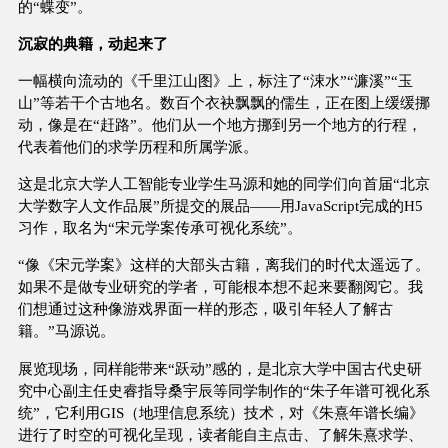
的“蝶变”。
沉寂的典籍，动起来了
一幅横向流动的《千里江山图》上，标注了“涑水”“濂溪”“玉
山”等若干个古地名。数百个衣袂飘飘的儒生，正在图上缓缓挪
动，像是在“赶路”。他们从一个地方挪到另一个地方的行程，
代表着他们的求学历程和所属学派。
这是北京大学人工智能专业学生马源和她的同学们向首届“北京
大学数字人文作品展”所提交的展品——用JavaScript完成的H5
习作，取名为“宋元学案传承可视化系统”。
“像《宋元学案》这样的大部头古籍，离我们的时代太遥远了。
如果不是做专业研究的学者，可能根本想不起来要翻阅它。我
们想通过这种像游戏界面一样的形态，吸引年轻人了解古
籍。”马源说。
展览现场，同样能带来“跃动”感的，是北京大学中国古代史研
究中心副主任史睿指导桑宇辰等同学制作的“朱子年谱可视化系
统”，它利用GIS（地理信息系统）技术，对《朱熹年谱长编》
进行了时空的可视化呈现，读者能自主点击、了解朱熹求学、