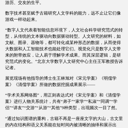
游历、交友的生平。
数字技术甚至赋予古籍研究人文学科的能力，远不止让它们像
游戏一样动起来。
“数字人文代表着智能信息环境下，人文社会科学研究范式的转
型，从传统的文本驱动向数据驱动转型。人文研究的材料，如
文献、图录、器物等，都可转化成某种形态的数据，从而使得
大数据和人工智能技术也能处理它们。视觉化只是数字人文带
来的附带效应，让人易于理解学术成果。而其深层逻辑，是研
究范式的变化。”北京大学数字人文研究中心主任王军教授告诉
记者。
展览现场有他指导的博士生王林旭对《宋元学案》《明儒学
案》《清儒学案》所做的数据挖掘成果展示——
“学术关系网络图”，用正则表达式对《宋元学案》和《清儒学
案》进行人物关系统计，共有“弟子”“家学”“私淑”“同调”“学
侣”“讲友”“交游”“从游”“其他”9种类型，出现频次一目了然。
“通过知识图谱的重构，古籍不再是一座座文字的大山，古文里
的内在结构和语义关系能在短时间内被清晰的抽绎和展示出