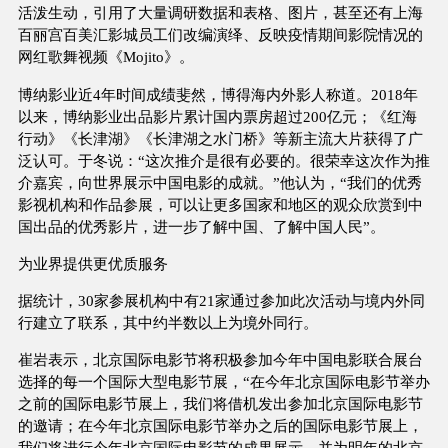
活泼生动，引用了大量调研数据和表格、图片，甚至还有上海
百丽宫百美汇影城员工们改编演绎、反映疫情期间影院情况的
网红歌舞视频《Mojito》。
博纳影业近4年时间成绩斐然，博得海内外影人称道。2018年
以来，博纳影业出品影片累计国内票房超过200亿元；《红海
行动》《长津湖》《长津湖之水门桥》等新主流大片获得了广
泛认可。于冬说：“这次推介是很有必要的。很荣幸这次作为推
介嘉宾，向世界展示中国电影的成就。”他认为，“我们的优秀
影视机构和作品参展，可以让更多国家和地区的观众欣赏到中
国出品的优秀影片，进一步了解中国、了解中国人民”。
为业界提供更优质服务
据统计，30家参展机构中有21家通过参加此次活动与境内外同
行建立了联系，其中约半数以上为境外同行。
崔岩表示，北京国际电影节将积极参加今年中国电影联合展台
选择的每一个国际大型电影节展，“在今年北京国际电影节举办
之前的国际电影节展上，我们将借机发出参加北京国际电影节
的邀请；在今年北京国际电影节举办之后的国际电影节展上，
我们将进行今年北京国际电影节的成果展示，并为明年的北京