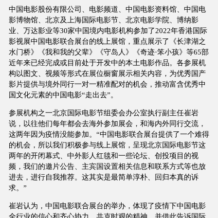
中国电影股份有限公司、电影频道、中国电影资料馆、中国电
影博物馆、北京及上海国际电影节、北京电影学院、博纳影
业、万达影业等30家中国境内电影机构参加了2022年香港国际
影视展中国电影联合展台的线上展馆，重点展示了《长津湖之
水门桥》《我和我的父辈》《守岛人》《奇迹·笨小孩》等65部
近年来已经完成或目前处于开发中的本土电影作品。各参展机
构以图文、视频等形式在展位橱窗展示相关内容，为优秀国产
影片提供与境外同行一对一精准配对的机会，推动富含优秀中
国文化元素的中国电影“走出去”。
参展机构之一北京国际电影节组委会办公室执行副主任崔岩
说，以往他们每年都会去海外参加展会，和海内外同行交流，
这两年因为疫情没能参加。“中国电影联合展台提供了一个难得
的机会，所以我们积极参与线上展馆，呈现北京国际电影节这
两年的开闭幕式、中外影人红毯和一些论坛、创投项目的视
频，我们的邀片公告、主宾国设置相关信息和联系方式等也放
进去，进行自我推荐。这其实是最简单淳朴、回归本真的诉
求。”
崔岩认为，中国电影联合展台的举办，体现了疫情下中国电影
全行业的信心和齐心协力、共克时艰的精神，并借此告诉国际