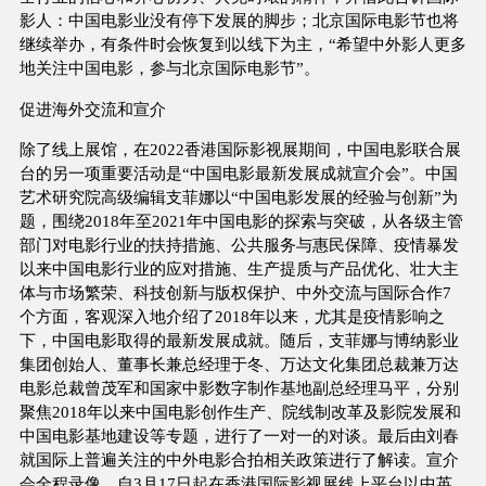
影人：中国电影业没有停下发展的脚步；北京国际电影节也将
继续举办，有条件时会恢复到以线下为主，“希望中外影人更多
地关注中国电影，参与北京国际电影节”。
促进海外交流和宣介
除了线上展馆，在2022香港国际影视展期间，中国电影联合展
台的另一项重要活动是“中国电影最新发展成就宣介会”。中国
艺术研究院高级编辑支菲娜以“中国电影发展的经验与创新”为
题，围绕2018年至2021年中国电影的探索与突破，从各级主管
部门对电影行业的扶持措施、公共服务与惠民保障、疫情暴发
以来中国电影行业的应对措施、生产提质与产品优化、壮大主
体与市场繁荣、科技创新与版权保护、中外交流与国际合作7
个方面，客观深入地介绍了2018年以来，尤其是疫情影响之
下，中国电影取得的最新发展成就。随后，支菲娜与博纳影业
集团创始人、董事长兼总经理于冬、万达文化集团总裁兼万达
电影总裁曾茂军和国家中影数字制作基地副总经理马平，分别
聚焦2018年以来中国电影创作生产、院线制改革及影院发展和
中国电影基地建设等专题，进行了一对一的对谈。最后由刘春
就国际上普遍关注的中外电影合拍相关政策进行了解读。宣介
会全程录像，自3月17日起在香港国际影视展线上平台以中英