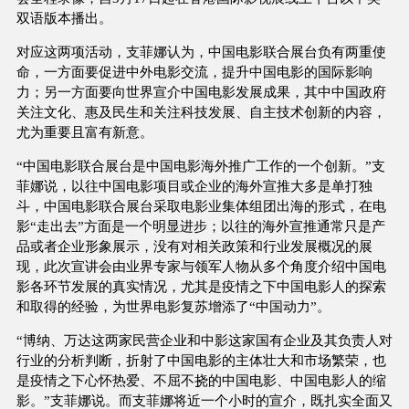
双语版本播出。
对应这两项活动，支菲娜认为，中国电影联合展台负有两重使
命，一方面要促进中外电影交流，提升中国电影的国际影响
力；另一方面要向世界宣介中国电影发展成果，其中中国政府
关注文化、惠及民生和关注科技发展、自主技术创新的内容，
尤为重要且富有新意。
“中国电影联合展台是中国电影海外推广工作的一个创新。”支
菲娜说，以往中国电影项目或企业的海外宣推大多是单打独
斗，中国电影联合展台采取电影业集体组团出海的形式，在电
影“走出去”方面是一个明显进步；以往的海外宣推通常只是产
品或者企业形象展示，没有对相关政策和行业发展概况的展
现，此次宣讲会由业界专家与领军人物从多个角度介绍中国电
影各环节发展的真实情况，尤其是疫情之下中国电影人的探索
和取得的经验，为世界电影复苏增添了“中国动力”。
“博纳、万达这两家民营企业和中影这家国有企业及其负责人对
行业的分析判断，折射了中国电影的主体壮大和市场繁荣，也
是疫情之下心怀热爱、不屈不挠的中国电影、中国电影人的缩
影。”支菲娜说。而支菲娜将近一个小时的宣介，既扎实全面又