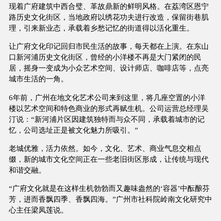
现着广府建筑中西合璧、革故鼎新的鲜明风格。在荔湾区恩宁
路历史文化街区，当地政府以绣花功夫进行改造，保留街巷肌
理，引来新业态，承载着乡愁记忆的街道得以活化重生。
让广府文化印记回归市民生活的故事，每天都在上演。在东山
口新河浦历史文化街区，曾经的小洋楼不再是大门紧闭的民
居，摇身一变成为小众艺术空间、设计师店、咖啡店等，点亮
城市生活的一角。
6年前，广州在地文化艺术公司来到这里，将几座空置的小洋
楼以艺术空间和特色商业的形式再赋生机。公司运营总经理吴
汀说：“新河浦片区因建筑独特而与众不同，承载着城市的记
忆，公司选址正是被文化魅力所吸引。”
老城优雅，活力依然。如今，文化、艺术、商业气息交相点
缀，新的城市文化空间正在一些老旧街区形成，让传统与现代
和谐交融。
“广府文化就是在这样生机勃勃而又趣味盎然的‘容器’中酝酿芬
芳，进而香飘四季、香飘四海。”广州市社科院岭南文化研究中
心主任梁凤莲说。