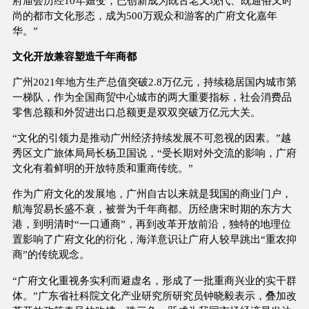
府庙会历经10年嬗变，已创新成为既古老又现代、既通俗又时
尚的都市文化形态，成为500万观众和游客的广府文化嘉年
华。”
文化开放兼容塑造千年商都
广州2021年地方生产总值突破2.8万亿元，持续稳居国内城市第
一梯队，作为全国商贸中心城市的两大重要指标，社会消费品
零售总额和外贸进出口总额更是双双突破万亿元大关。
“文化的引领力是推动广州经济持续发展不可忽视的因素。”越
秀区文广旅体局局长杨卫国说，“受长期对外交流的影响，广府
文化有着鲜明的开放特质和重商传统。”
作为广府文化的发展地，广州自古以来就是我国的商业门户，
航海贸易长盛不衰，被誉为千年商都。历经唐宋时期的东方大
港，到明清时“一口通商”，再到改革开放前沿，独特的地理位
置影响了广府文化的衍化，海洋意识让广府人较早跳出“重农抑
商”的传统观念。
“广府文化重视务实利而避虚名，形成了一批重商兴业的实干群
体。”广东省社科院文化产业研究所研究员钟晓毅表示，叠加改