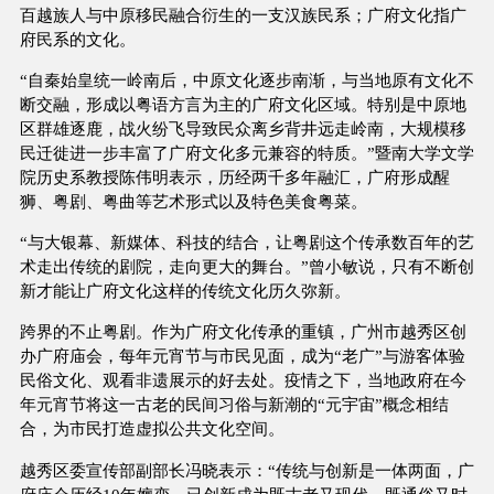
百越族人与中原移民融合衍生的一支汉族民系；广府文化指广
府民系的文化。
“自秦始皇统一岭南后，中原文化逐步南渐，与当地原有文化不
断交融，形成以粤语方言为主的广府文化区域。特别是中原地
区群雄逐鹿，战火纷飞导致民众离乡背井远走岭南，大规模移
民迁徙进一步丰富了广府文化多元兼容的特质。”暨南大学文学
院历史系教授陈伟明表示，历经两千多年融汇，广府形成醒
狮、粤剧、粤曲等艺术形式以及特色美食粤菜。
“与大银幕、新媒体、科技的结合，让粤剧这个传承数百年的艺
术走出传统的剧院，走向更大的舞台。”曾小敏说，只有不断创
新才能让广府文化这样的传统文化历久弥新。
跨界的不止粤剧。作为广府文化传承的重镇，广州市越秀区创
办广府庙会，每年元宵节与市民见面，成为“老广”与游客体验
民俗文化、观看非遗展示的好去处。疫情之下，当地政府在今
年元宵节将这一古老的民间习俗与新潮的“元宇宙”概念相结
合，为市民打造虚拟公共文化空间。
越秀区委宣传部副部长冯晓表示：“传统与创新是一体两面，广