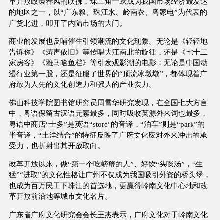
革开放政策春风的吹拂，珠三角一跃成为我国市场经济最发达
的地区之一，以“广东粮、珠江水、岭南衣、粤家电”为代表的
广货北进，叩开了内陆市场的大门。
商业的发展也反哺催生引领潮流的文化现象。无论是《轻轻地
告诉你》《涛声依旧》等传唱大江南北的旋律，还是《七十二
家房客》《雅马哈鱼档》等引发观影潮的电影；无论是中国动
漫行业第一股，还是征服了世界的“顶流冰墩墩”，都体现着广
府敢为人先的文化创造力和强大的产业实力。
佛山科技学院图书馆研究员周雪华研究发现，在全国七大方言
中，粤语保留古汉语元素最多，同时吸收英源外来词也最多，
粤语中商店“士多”是英语“store”的音译，“泊车”则是“park”的
半音译，“土洋结合”的特征反映了广府文化应对外来冲击的承
受力，也折射出其开放取向。
改革开放以来，做“第一个吃螃蟹的人”、好饮“头啖汤”，“生
猛”“进取”的文化性格让广州不仅成为我国吸引外资的桥头堡，
也成为百万民工下珠江的首选地，更赢得岭南文化中心地和改
革开放前沿地等城市文化名片。
广东省广府文化研究会会长王杰表示，广府文化对于岭南文化