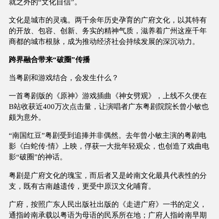
就之外的“文化自信”。
文化是城市的灵魂。两千余年历史孕育的广府文化，以其特有
的开放、包容、创新、务实的精神气质，滋养着广州这座千年
商都的城市根脉，成为推动经济社会持续发展的深沉动力。
跨界融合带来“破圈”传播
当粤剧和游戏结合，会发生什么？
一首粤剧版的《原神》游戏插曲《神女劈观》，上线不久便在
B站收获近400万次点击量，让演唱者广东粤剧院院长曾小敏也
颇为意外。
“南国红豆”粤剧受到追捧并非偶然。去年曾小敏主演的粤剧电
影《白蛇传·情》上映，俘获一大批年轻观众，也创造了戏曲电
影“破圈”的神话。
粤剧是广府文化的瑰宝，而后者又是岭南文化最具代表性的分
支，既有古南越遗传，更受中原汉文化哺育。
广府，按照广东人民出版社出版的《走进广府》一书的定义，
通指岭南承载以粤语为母语的民系所在地；广府人指岭南早期