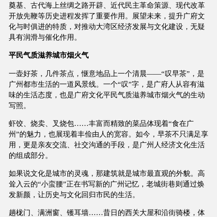
奠基、古代海上丝绸之路开辟、近代民主革命策源、现代改革
开放先鞭等历史进程发挥了重要作用。展望未来，提升广府文
化与时俱进的特质，对推动大湾区经济发展与文化建设，无疑
具有润滑与催化作用。
平民气质滋养城市烟火气
一壶好茶，几件茶点，惬意地品上一个清晨——“叹早茶”，是
广州都市生活的一道风景线。一个“叹”字，是广府人从容有滋
味的生活态度，也是广府文化平民气质滋养城市烟火气的生动
写照。
虾饺、烧卖、叉烧包……丰富而精致的菜品体现着“食在广
州”的魅力，也展现着丰俭由人的宽容。如今，早茶不只满足享
用，更是亲友交流、社交沟通的手段，是广州人经济文化生活
的组成部分。
如果说文化是城市的灵魂，那建筑就是城市最直观的外貌。高
耸入云的“小蛮腰”正在书写新的广州记忆，老城街巷则通过焕
发新颜，让历史与文化回归市民的生活。
趟栊门、满洲窗、镬耳墙……昔日的西关大屋和沿街骑楼，体