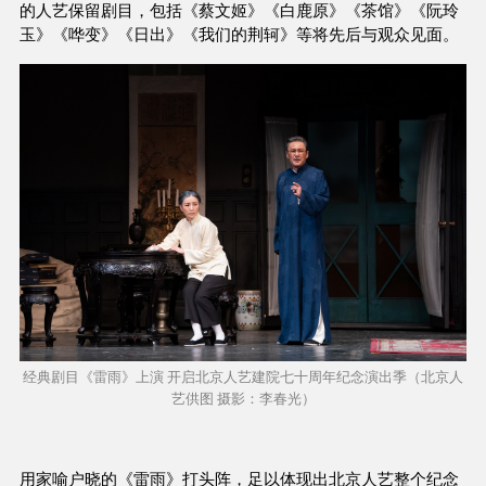
的人艺保留剧目，包括《蔡文姬》《白鹿原》《茶馆》《阮玲
玉》《哗变》《日出》《我们的荆轲》等将先后与观众见面。
经典剧目《雷雨》上演 开启北京人艺建院七十周年纪念演出季（北京人
艺供图 摄影：李春光）
用家喻户晓的《雷雨》打头阵，足以体现出北京人艺整个纪念