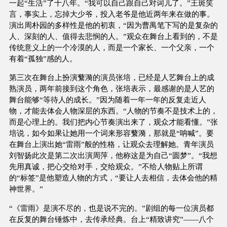
一起“生活”了十八年。“我可以自己跟自己对词儿了。”王斑笑
言，事实上，忘掉大少爷，投入老爷是他近两年来在做的事。
演出周朴园的多样性是他的初衷，“因为曹禺笔下写的是复杂的
人、深刻的人、值得去悲悯的人。”观众在舞台上看到的，不是
传统意义上的一个冷漠的人，而是一个家长、一个父亲，一个
有着“孤独”感的人。
第三次在舞台上扮演蘩漪的演员张培，已经是人艺舞台上的成
熟演员，两年前接到这个角色，张培表示，最感谢的是人艺的
舞台能够“等待人的成长。”因为随着一年一年的反复走近人
物，才能去体会人物深层的东西。“人物的节奏不是技术上的，
而是心理上的。我们把内心节奏演出来了，观众才能看懂。”张
培说，如今如果让她用一个词来形容蘩漪，那就是“呐喊”。要
在舞台上演出她“雷雨”般的性格，让观众去理解她。青年演员
刘智扬此次是第二次出演周萍，他称这是为自己“圆梦”。“我想
先用真诚，把心交给对手，交给观众。”不给人物贴上所谓
的“标签”是他塑造人物的方式，“要让人去相信，去体会他的精
神世界。”
“《雷雨》是演不尽的，也是说不完的。”剧组的每一位演员都
在反复的舞台锤炼中，去传承经典。台上“精致讲究”——八个