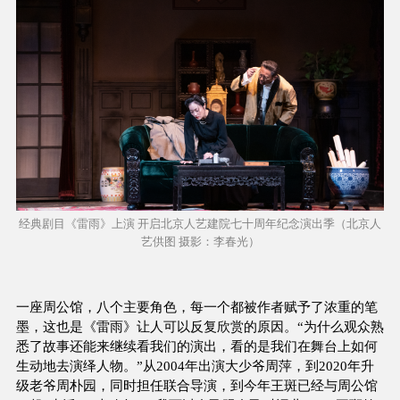
经典剧目《雷雨》上演 开启北京人艺建院七十周年纪念演出季（北京人
艺供图 摄影：李春光）
一座周公馆，八个主要角色，每一个都被作者赋予了浓重的笔
墨，这也是《雷雨》让人可以反复欣赏的原因。“为什么观众熟
悉了故事还能来继续看我们的演出，看的是我们在舞台上如何
生动地去演绎人物。”从2004年出演大少爷周萍，到2020年升
级老爷周朴园，同时担任联合导演，到今年王斑已经与周公馆