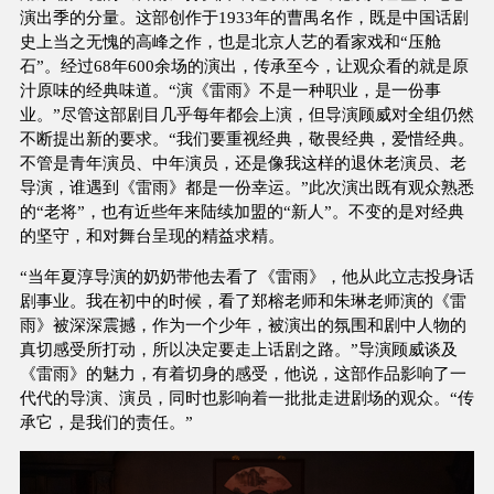
演出季的分量。这部创作于1933年的曹禺名作，既是中国话剧
史上当之无愧的高峰之作，也是北京人艺的看家戏和“压舱
石”。经过68年600余场的演出，传承至今，让观众看的就是原
汁原味的经典味道。“演《雷雨》不是一种职业，是一份事
业。”尽管这部剧目几乎每年都会上演，但导演顾威对全组仍然
不断提出新的要求。“我们要重视经典，敬畏经典，爱惜经典。
不管是青年演员、中年演员，还是像我这样的退休老演员、老
导演，谁遇到《雷雨》都是一份幸运。”此次演出既有观众熟悉
的“老将”，也有近些年来陆续加盟的“新人”。不变的是对经典
的坚守，和对舞台呈现的精益求精。
“当年夏淳导演的奶奶带他去看了《雷雨》，他从此立志投身话
剧事业。我在初中的时候，看了郑榕老师和朱琳老师演的《雷
雨》被深深震撼，作为一个少年，被演出的氛围和剧中人物的
真切感受所打动，所以决定要走上话剧之路。”导演顾威谈及
《雷雨》的魅力，有着切身的感受，他说，这部作品影响了一
代代的导演、演员，同时也影响着一批批走进剧场的观众。“传
承它，是我们的责任。”