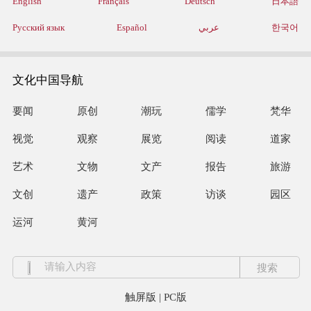
English
Français
Deutsch
日本語
Русский язык
Español
عربي
한국어
文化中国导航
要闻
原创
潮玩
儒学
梵华
视觉
观察
展览
阅读
道家
艺术
文物
文产
报告
旅游
文创
遗产
政策
访谈
园区
运河
黄河
触屏版
|
PC版