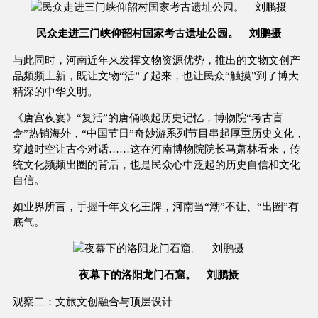
民众走进三门峡仰韶村国家考古遗址公园。 刘鹏摄
与此同时，河南近年来发挥文物资源优势，推出的文物文创产
品频频上新，既让文物“活”了起来，也让民众“触摸”到了博大
精深的中华文明。
《唐宫夜宴》“复活”的唐俑唤起历史记忆，博物院“考古盲
盒”热销海外，“中国节日”奇妙游系列节目串起厚重历史文化，
穿越时空让古今对话……这在河南博物院院长马萧林看来，传
统文化频频出圈的背后，也是民众心中泛起的历史自信和文化
自信。
如业界所言，手握千年文化王牌，河南当“潮”不让、“出圈”有
底气。
夜幕下的洛阳龙门石窟。 刘鹏摄
观察二：文旅文创融合与顶层设计