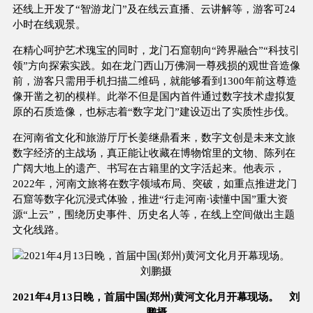
还线上开发了“智游龙门”及在线云直播、云讲解等，游客可24
小时在线观景。
在精心呵护艺术瑰宝的同时，龙门石窟朝向“跨界融合”“科技引
领”方向探索实践。如在龙门西山万佛洞一尊残损的观世音造像
前，游客只需用手机扫描二维码，就能够看到1300年前这尊造
像开凿之初的模样。此举不但是国内首件通过数字技术虚拟复
原的石质造像，也标志着“数字龙门”建设迈出了实质性步伐。
在河南省文化和旅游厅厅长姜继鼎看来，数字文创是未来文旅
数字经济的主战场，真正能让收藏在博物馆里的文物、陈列在
广阔大地上的遗产、书写在古籍里的文字活起来。他表示，
2022年，河南文旅将在数字领域布局、突破，如重点推进龙门
石窟等数字化沉浸式体验，推进“行走河南·读懂中国”重大资
源“上云”，围绕历史事件、历史名人等，在线上空间做出主题
文化线路。
2021年4月13日晚，首届中国(郑州)黄河文化月开幕现场。 刘
鹏摄