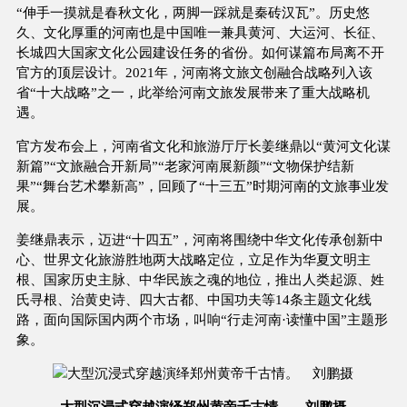
“伸手一摸就是春秋文化，两脚一踩就是秦砖汉瓦”。历史悠
久、文化厚重的河南也是中国唯一兼具黄河、大运河、长征、
长城四大国家文化公园建设任务的省份。如何谋篇布局离不开
官方的顶层设计。2021年，河南将文旅文创融合战略列入该
省“十大战略”之一，此举给河南文旅发展带来了重大战略机
遇。
官方发布会上，河南省文化和旅游厅厅长姜继鼎以“黄河文化谋
新篇”“文旅融合开新局”“老家河南展新颜”“文物保护结新
果”“舞台艺术攀新高”，回顾了“十三五”时期河南的文旅事业发
展。
姜继鼎表示，迈进“十四五”，河南将围绕中华文化传承创新中
心、世界文化旅游胜地两大战略定位，立足作为华夏文明主
根、国家历史主脉、中华民族之魂的地位，推出人类起源、姓
氏寻根、治黄史诗、四大古都、中国功夫等14条主题文化线
路，面向国际国内两个市场，叫响“行走河南·读懂中国”主题形
象。
大型沉浸式穿越演绎郑州黄帝千古情。 刘鹏摄