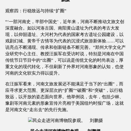
观察四：行稳致远与持续“扩圈”
“‘一部河南史，半部中国史’，近年来，河南不断推动文旅文创
深度融合。如以河洛古国、南阳黄山遗址为代表的考古大发
现，以仰韶遗址、大河村为代表的国家考古遗址公园建设，以
戏剧幻城、黄帝千古情等为代表的沉浸式旅游新体验……可以
说亮点不断涌现、传承和创新链条不断完善。”郑州大学文化产
业研究中心主任、教授汪振军在受访时说，特别是河南在中国
传统节日节目中的“出圈”，可以说是传统文化的时尚表达，厚
重文化的现代转化，不但刷新了外界对河南形象的认知，也使
河南的文化软实力得以提升。
在汪振军看来，河南文旅发展还不能满足于当下的“出圈”，而
应寻求更大范围、更深层次的“扩圈”“破圈”和“突破”，以行稳
致远，以开放的姿态面向世界。他举例说，去年，包括少林、
豫剧等河南元素的形象宣传片亮相于美国纽约时报广场，这就
是河南文化“走出去”的先行先施。