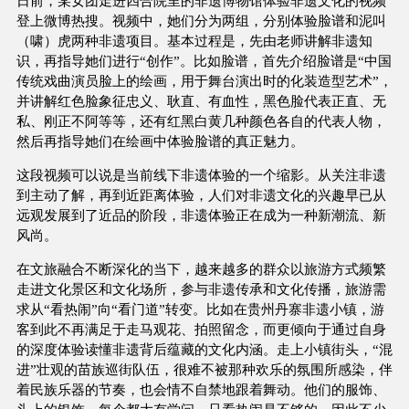
日前，某女团走进四合院里的非遗博物馆体验非遗文化的视频
登上微博热搜。视频中，她们分为两组，分别体验脸谱和泥叫
（啸）虎两种非遗项目。基本过程是，先由老师讲解非遗知
识，再指导她们进行“创作”。比如脸谱，首先介绍脸谱是“中国
传统戏曲演员脸上的绘画，用于舞台演出时的化装造型艺术”，
并讲解红色脸象征忠义、耿直、有血性，黑色脸代表正直、无
私、刚正不阿等等，还有红黑白黄几种颜色各自的代表人物，
然后再指导她们在绘画中体验脸谱的真正魅力。
这段视频可以说是当前线下非遗体验的一个缩影。从关注非遗
到主动了解，再到近距离体验，人们对非遗文化的兴趣早已从
远观发展到了近品的阶段，非遗体验正在成为一种新潮流、新
风尚。
在文旅融合不断深化的当下，越来越多的群众以旅游方式频繁
走进文化景区和文化场所，参与非遗传承和文化传播，旅游需
求从“看热闹”向“看门道”转变。比如在贵州丹寨非遗小镇，游
客到此不再满足于走马观花、拍照留念，而更倾向于通过自身
的深度体验读懂非遗背后蕴藏的文化内涵。走上小镇街头，“混
进”壮观的苗族巡街队伍，很难不被那种欢乐的氛围所感染，伴
着民族乐器的节奏，也会情不自禁地跟着舞动。他们的服饰、