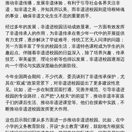
推动非遗传播，发展非遗体验，有利于引导社会各界关注非
遗，知非遗之美，并知其所以美。而非遗进校园则是培根铸魂
的事业，确保非遗文化生生不息的重要抓手。
经过多年的发展，非遗进校园活动成效显著。一方面有效发挥
了非遗传承人的作用，为非遗传承在青少年一代中的开展提供
有力支撑，逐步解决了学徒难寻、传统工艺无人问津的问题；
另一方面丰富了学生的校园生活，非遗特色课程成为学生的兴
趣起点。伴随着非遗进校园的日益深入，除了培养兴趣，传承
技艺，审美鉴赏、理论分析等也得以发展，非遗进校园逐渐迈
向一个理论与实践深度融合的新阶段。
今年全国两会期间，不少代表、委员谈到了非遗传承保护，尤
其在“双减”政策背景下，对非遗进校园提出了更多建设性意
见。比如，进一步在制度层面打通、完善并规范、引导非遗进
校园的专业路径，在严把“入校关”的前提下，推动非遗丰富孩
子们的课后生活、推动非遗进课堂等。他们在摸索中实践，不
断推动非遗进校园发挥更大作用。
这也启示我们要从多方面进一步推动非遗进校园。比如，在中
小学的义务教育阶段，开设“乡土教育”课程，鼓励地方根据实