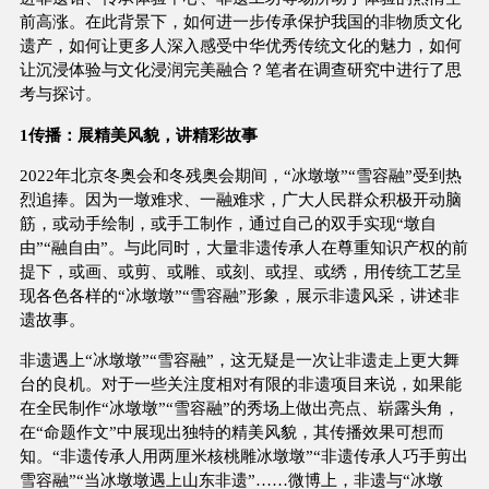
前高涨。在此背景下，如何进一步传承保护我国的非物质文化
遗产，如何让更多人深入感受中华优秀传统文化的魅力，如何
让沉浸体验与文化浸润完美融合？笔者在调查研究中进行了思
考与探讨。
1传播：展精美风貌，讲精彩故事
2022年北京冬奥会和冬残奥会期间，“冰墩墩”“雪容融”受到热
烈追捧。因为一墩难求、一融难求，广大人民群众积极开动脑
筋，或动手绘制，或手工制作，通过自己的双手实现“墩自
由”“融自由”。与此同时，大量非遗传承人在尊重知识产权的前
提下，或画、或剪、或雕、或刻、或捏、或绣，用传统工艺呈
现各色各样的“冰墩墩”“雪容融”形象，展示非遗风采，讲述非
遗故事。
非遗遇上“冰墩墩”“雪容融”，这无疑是一次让非遗走上更大舞
台的良机。对于一些关注度相对有限的非遗项目来说，如果能
在全民制作“冰墩墩”“雪容融”的秀场上做出亮点、崭露头角，
在“命题作文”中展现出独特的精美风貌，其传播效果可想而
知。“非遗传承人用两厘米核桃雕冰墩墩”“非遗传承人巧手剪出
雪容融”“当冰墩墩遇上山东非遗”……微博上，非遗与“冰墩