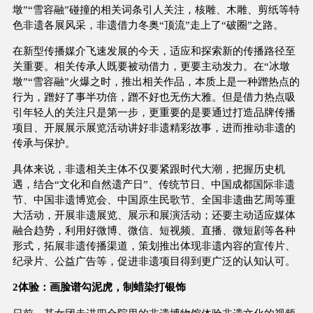
墩”“雪容融”碰撞的相关词条引人关注，核雕、木雕、剪纸等特
色非遗各展风采，非遗借力冬奥“顶流”走上了“破圈”之路。
在新型传播媒介飞速发展的今天，适应和探索新的传播路径至
关重要。相关传承人既要被动借力，更要主动发力。在“冰墩
墩”“雪容融”火爆之时，推出相关作品，本质上是一种蹭热点的
行为，蹭好了事半功倍，蹭不好也无伤大雅。但是借力热点吸
引年轻人的关注只是第一步，更重要的是要通过打造品牌传播
项目、开展展示展览活动讲好非遗精彩故事，进而推动非遗的
传承与保护。
具体来说，非遗相关主体不仅要紧跟时代大潮，把握历史机
遇，结合“文化和自然遗产日”、传统节日、中国成都国际非遗
节、中国非遗博览会、中国原生民歌节、全国非遗曲艺周等重
大活动，开展非遗展览、展示和展演活动；还要主动适应媒体
融合趋势，利用好微博、微信、短视频、直播、微短剧等各种
形式，拓展非遗传播渠道，策划推出体现非遗内容的宣传片、
纪录片、公益广告等，促进非遗项目得到更广泛的认知认可。
2体验：画脸谱勾泥虎，制蜡染打银饰