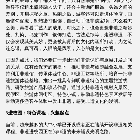
头上的银饰，每个都大有学问，只看热闹是不够的。因此不少
游客不仅租来盛装融入队伍，还会主动询问服饰、头饰之间的
差别，开启探秘之旅。热闹之后，游客还可以走进体验店，画
脸谱勾泥虎，制蜡染打银饰，自己动手做非遗宝物，怎么看怎
么美，再看看手艺人的成果，对比之下，也会更觉非遗之精妙
处。扎染、鸟笼制作、银饰打造、古法造纸等，走进非遗，不
仅会发现其美其妙，更会被其背后的文化内涵所打动，为之流
连忘返。真可谓，入眼的是风景，入心的是文化文明。
正因为如此，我们还要进一步处理好非遗保护与旅游开发之间
的关系，在有效保护的前提下，推动非遗与旅游融合发展。支
持利用非遗馆、传承体验中心、非遗工坊等场所，培育一批非
遗旅游体验基地。推出一批具有鲜明非遗特色的主题旅游线
路、研学旅游产品和演艺作品。通过支持非遗有机融入景区、
度假区、旅游休闲街区、特色小镇，鼓励非遗特色景区发展等
带动更多游客在体验中爱上非遗，感受非遗文化的浸润。
3进校园：特色课程，兴趣起点
当前，越来越多的大中小学已开设或者正在陆续开设非遗相关
课程。非遗进校园正在为非遗的未来铺设光明之路。