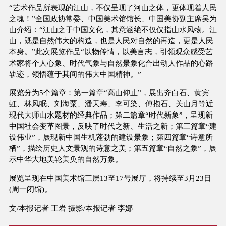
“艺术作品所表现的江山，不仅呈现了河山之体，更体现着人民
之魂！”全国政协常委、中国美术馆馆长、中国美协副主席吴为
山介绍：“江山之于中国文化，其意涵绝不仅仅指山水风物。江
山，既是自然伟大的构造，也是人民对自然的再造，更是人民
本身。”此次展览作品“以物传情，以美言志，引领观众感受艺
术家将个人心象、时代气象与自然景象化合出动人作品的心路
轨迹，领悟蕴于其间的伟大中国精神。”
展览分为5个篇章：第一篇章“高山仰止”，展出齐白石、黄宾
虹、林风眠、刘海粟、潘天寿、李可染、傅抱石、关山月等近
现代大师山水题材的经典作品；第二篇章“时代新象”，呈现新
中国社会变革图景，反映了时代之新、生活之新；第三篇章“建
设伟业”，展现新中国生机蓬勃的建设景象；第四篇章“诗意所
栖”，描绘历史人文景观的诗意之美；第五篇章“自然之象”，展
示中华大地美轮美奂的自然万象。
展览呈现在中国美术馆三层13至17号展厅，将持续至3月23日
(周一闭馆)。
文/本报记者 王岩 摄影/本报记者 李娜