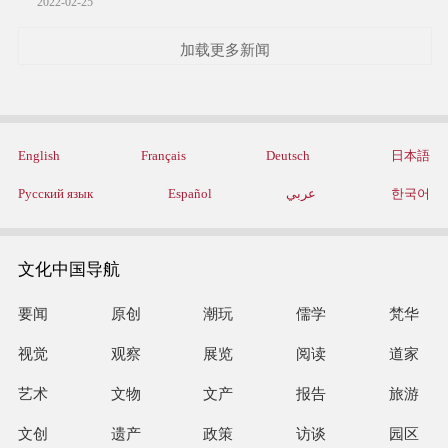
2022-02-25
加载更多新闻
English
Français
Deutsch
日本語
Русский язык
Español
عربي
한국어
文化中国导航
要闻
原创
潮玩
儒学
梵华
视觉
观察
展览
阅读
道家
艺术
文物
文产
报告
旅游
文创
遗产
政策
访谈
园区